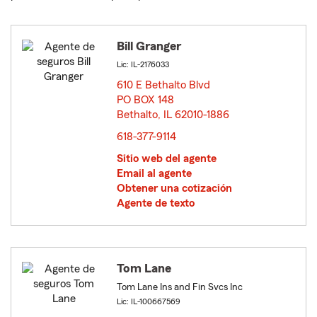
Bill Granger
Lic: IL-2176033
610 E Bethalto Blvd
PO BOX 148
Bethalto, IL 62010-1886
opens in new window
618-377-9114
Sitio web del agente
Email al agente
Obtener una cotización
Agente de texto
Tom Lane
Tom Lane Ins and Fin Svcs Inc
Lic: IL-100667569