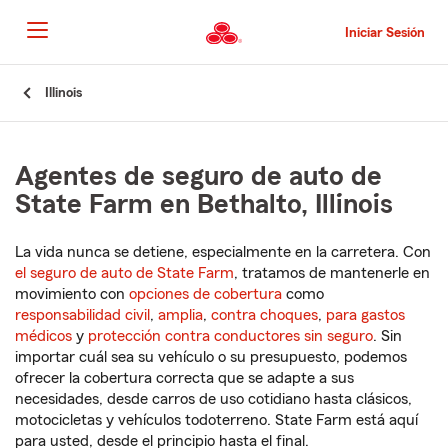
Pasar
al
Iniciar Sesión
contenido
principal
Comienzo
Illinois
del
contenido
principal
Agentes de seguro de auto de
State Farm en Bethalto, Illinois
La vida nunca se detiene, especialmente en la carretera. Con
el seguro de auto de State Farm
, tratamos de mantenerle en
movimiento con
opciones de cobertura
como
responsabilidad civil
,
amplia
,
contra choques
,
para gastos
médicos
y
protección contra conductores sin seguro
. Sin
importar cuál sea su vehículo o su presupuesto, podemos
ofrecer la cobertura correcta que se adapte a sus
necesidades, desde carros de uso cotidiano hasta clásicos,
motocicletas y vehículos todoterreno. State Farm está aquí
para usted, desde el principio hasta el final.