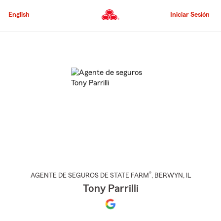
Pasar
al
English
Iniciar Sesión
contenido
principal
Comienzo
del
contenido
principal
®
AGENTE DE SEGUROS DE STATE FARM
,
BERWYN
, IL
Tony Parrilli