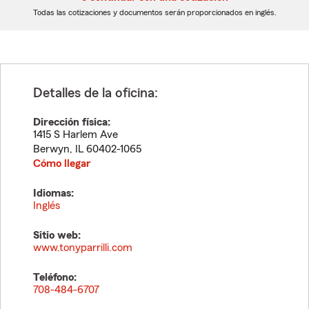
dígitos
dígitos
Todas las cotizaciones y documentos serán proporcionados en inglés.
Detalles de la oficina:
Dirección física:
1415 S Harlem Ave
Berwyn
,
IL
60402-1065
Cómo llegar
Idiomas:
Inglés
Sitio web:
www.tonyparrilli.com
Teléfono:
708-484-6707