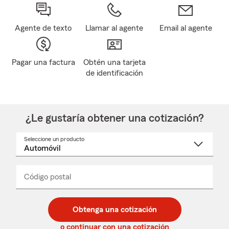
Agente de texto
Llamar al agente
Email al agente
Pagar una factura
Obtén una tarjeta
de identificación
¿Le gustaría obtener una cotización?
Seleccione un producto
Seleccione
un
nombre
de
producto
del
Código postal
Ingresa
Ingresa
_____
menú
un
un
desplegable
código
código
postal
postal
Obtenga una cotización
de
de
5
5
o continuar con una cotización