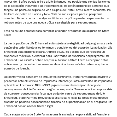
mayor de 18 años puede unirse a Life Enhanced, es posible que ciertas funciones
de la aplicación, incluyendo las recompensas, no estén disponibles a menos que
tengas una póliza de seguro de vida elegible de State Farm.En este momento, los
titulares de póliza en Florida y New York no son elegibles para el programa
completo.Ten en cuenta que algunos titulares de póliza pueden experimentar un
retraso antes de que una nueva póliza sea elegible para recompensas.
Esto no es una solicitud para comprar o vender productos de seguros de State
Farm.
La participación de Life Enhanced está sujeta a la elegibilidad del programa y varía
según el estado. Sujeto a los términos y condiciones del acuerdo. La aplicación Life
Enhanced está disponible para Android e iOS. Es posible que se requiera un
dispositivo móvil iOS o Android para usar todas las funciones del programa Life
Enhanced. Los clientes deben aceptar autorizar a State Farm a recopilar datos
sobre salud y bienestar. Los usuarios de aplicaciones móviles deben aceptar un
acuerdo de licencia.
De conformidad con la ley de impuestos pertinente, State Farm puede enviarte y
presentar ante el Servicio de Impuestos Internos y/u otra autoridad de impuestos
aplicable un Formulario 1099-MISC (ingresos misceláneos) por el canje de
recompensas de Life Enhanced, según corresponda. Tú eres el único responsable
de cualquier consecuencia fiscal que surja del canje de recompensas de Life
Enhanced. State Farm no provee asesoría fiscal ni legal. Es posible que desees
discutir las posibles consecuencias fiscales de tu participación en el programa Life
Enhanced con un asesor fiscal o legal.
Cada aseguradora de State Farm asume la exclusiva responsabilidad financiera