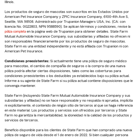
Illinois.
Los productos de seguro de mascotas son suscritos en los Estados Unidos por
American Pet Insurance Company y ZPIC Insurance Company, 6100-4th Ave S,
Seattle, WA 98108. Administrado por Trupanion Managers USA, Inc. (CA: con
licencia No. 0G22803, NPN 9588590). Se aplican términos y condiciones, revise la
póliza completa
en la página web de Trupanion para obtener detalles. State Farm
Mutual Automobile Insurance Company, sus subsidiarias y afiliadas no ofrecen ni
son responsables financieramente por los productos de seguro de mascotas.
State Farm es una entidad independiente y no está afiliada con Trupanion ni con
American Pet Insurance.
Condiciones preexistentes:
Si actualmente tiene una póliza de seguro médico
para mascotas, el cambio de compañía de seguros o la compra de una nueva
póliza podría afectar ciertas disposiciones, tales como las coberturas para
condiciones preexistentes o los deducibles ya establecidos bajo su póliza actual.
Informe a su agente de State Farm si su póliza actual contiene disposiciones que le
convenga mantener.
State Farm (incluyendo State Farm Mutual Automobile Insurance Company y sus
subsidiarias y afiliadas) no se hace responsable y no respalda ni aprueba, implícita
ni explícitamente, el contenido de ningún sitio de terceros al que se haga referencia
en este material. Los productos y servicios son ofrecidos por terceros y State
Farm no garantiza la mercantabilidad, la idoneidad ni la calidad de los productos y
servicios de terceros.
Beneficio disponible para los clientes de State Farm que han comprado una nueva
póliza de seguro de vida desde el 1 de enero de 2022. Si bien cualquier persona