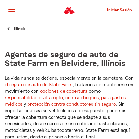
Pasar
al
Iniciar Sesión
contenido
principal
Comienzo
Illinois
del
contenido
principal
Agentes de seguro de auto de
State Farm en Belvidere, Illinois
La vida nunca se detiene, especialmente en la carretera. Con
el seguro de auto de State Farm
, tratamos de mantenerle en
movimiento con
opciones de cobertura
como
responsabilidad civil
,
amplia
,
contra choques
,
para gastos
médicos
y
protección contra conductores sin seguro
. Sin
importar cuál sea su vehículo o su presupuesto, podemos
ofrecer la cobertura correcta que se adapte a sus
necesidades, desde carros de uso cotidiano hasta clásicos,
motocicletas y vehículos todoterreno. State Farm está aquí
para usted, desde el principio hasta el final.