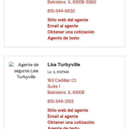
Belvidere, IL 61008-9360
opens in new window
815-544-6633
Sitio web del agente
Email al agente
Obtener una cotización
Agente de texto
Lisa Turbyville
Lic: IL-9127546
163 Cadillac Ct
Suite 1
Belvidere, IL 61008
opens in new window
815-544-2103
Sitio web del agente
Email al agente
Obtener una cotización
Agente de texto