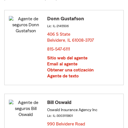
Donn Gustafson
Lic: IL-2145506
406 S State
Belvidere, IL 61008-3707
opens in new window
815-547-6111
Sitio web del agente
Email al agente
Obtener una cotización
Agente de texto
Bill Oswald
Oswald Insurance Agency Inc
Lic: IL-3003115801
990 Belvidere Road