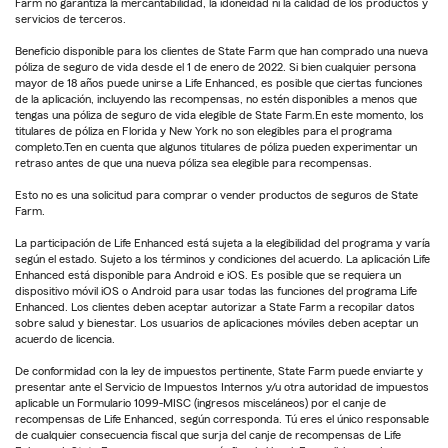
Farm no garantiza la mercantabilidad, la idoneidad ni la calidad de los productos y
servicios de terceros.
Beneficio disponible para los clientes de State Farm que han comprado una nueva
póliza de seguro de vida desde el 1 de enero de 2022. Si bien cualquier persona
mayor de 18 años puede unirse a Life Enhanced, es posible que ciertas funciones
de la aplicación, incluyendo las recompensas, no estén disponibles a menos que
tengas una póliza de seguro de vida elegible de State Farm.En este momento, los
titulares de póliza en Florida y New York no son elegibles para el programa
completo.Ten en cuenta que algunos titulares de póliza pueden experimentar un
retraso antes de que una nueva póliza sea elegible para recompensas.
Esto no es una solicitud para comprar o vender productos de seguros de State
Farm.
La participación de Life Enhanced está sujeta a la elegibilidad del programa y varía
según el estado. Sujeto a los términos y condiciones del acuerdo. La aplicación Life
Enhanced está disponible para Android e iOS. Es posible que se requiera un
dispositivo móvil iOS o Android para usar todas las funciones del programa Life
Enhanced. Los clientes deben aceptar autorizar a State Farm a recopilar datos
sobre salud y bienestar. Los usuarios de aplicaciones móviles deben aceptar un
acuerdo de licencia.
De conformidad con la ley de impuestos pertinente, State Farm puede enviarte y
presentar ante el Servicio de Impuestos Internos y/u otra autoridad de impuestos
aplicable un Formulario 1099-MISC (ingresos misceláneos) por el canje de
recompensas de Life Enhanced, según corresponda. Tú eres el único responsable
de cualquier consecuencia fiscal que surja del canje de recompensas de Life