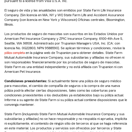
pursuant to a license from Visa U.S.A. Inc.
El seguro de vida y las anualidades son emitidos por State Farm Life Insurance
Company. (Sin licencia en MA, NY y WI) State Farm Life and Accident Assurance
Company (con licencia en New York y Wisconsin) Oficinas centrales, Bloomington,
Illinois.
Los productos de seguro de mascotas son suscritos en los Estados Unidos por
American Pet Insurance Company y ZPIC Insurance Company, 6100-4th Ave S,
Seattle, WA 98108. Administrado por Trupanion Managers USA, Inc. (CA: con
licencia No. 0G22803, NPN 9588590). Se aplican términos y condiciones, revise la
póliza completa
en la página web de Trupanion para obtener detalles. State Farm
Mutual Automobile Insurance Company, sus subsidiarias y afiliadas no ofrecen ni
son responsables financieramente por los productos de seguro de mascotas.
State Farm es una entidad independiente y no está afiliada con Trupanion ni con
American Pet Insurance.
Condiciones preexistentes:
Si actualmente tiene una póliza de seguro médico
para mascotas, el cambio de compañía de seguros o la compra de una nueva
póliza podría afectar ciertas disposiciones, tales como las coberturas para
condiciones preexistentes o los deducibles ya establecidos bajo su póliza actual.
Informe a su agente de State Farm si su póliza actual contiene disposiciones que le
convenga mantener.
State Farm (incluyendo State Farm Mutual Automobile Insurance Company y sus
subsidiarias y afiliadas) no se hace responsable y no respalda ni aprueba, implícita
ni explícitamente, el contenido de ningún sitio de terceros al que se haga referencia
en este material. Los productos y servicios son ofrecidos por terceros y State