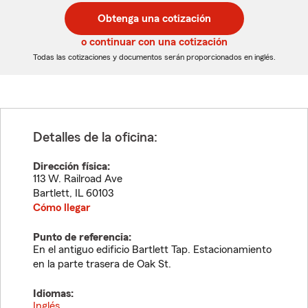
postal
postal
Obtenga una cotización
de
de
5
5
o continuar con una cotización
dígitos
dígitos
Todas las cotizaciones y documentos serán proporcionados en inglés.
Detalles de la oficina:
Dirección física:
113 W. Railroad Ave
Bartlett
,
IL
60103
Cómo llegar
Punto de referencia:
En el antiguo edificio Bartlett Tap. Estacionamiento
en la parte trasera de Oak St.
Idiomas:
Inglés