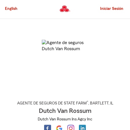
Pasar
al
English
Iniciar Sesión
contenido
principal
Comienzo
del
contenido
principal
®
AGENTE DE SEGUROS DE STATE FARM
,
BARTLETT
, IL
Dutch Van Rossum
Dutch Van Rossum Ins Agcy Inc