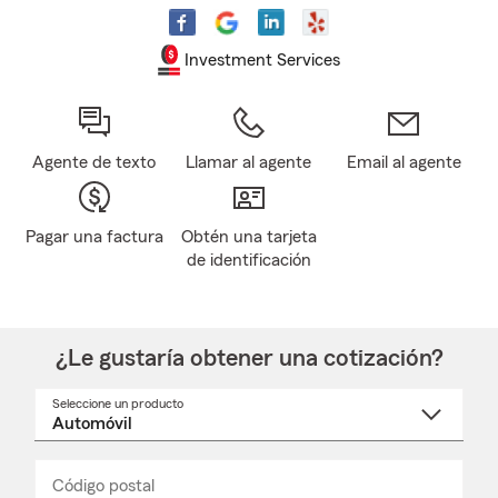
Investment Services
Agente de texto
Llamar al agente
Email al agente
Pagar una factura
Obtén una tarjeta
de identificación
¿Le gustaría obtener una cotización?
Seleccione un producto
Seleccione
un
nombre
de
producto
del
Código postal
Ingresa
Ingresa
_____
menú