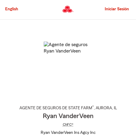
Pasar
al
English
Iniciar Sesión
contenido
principal
Comienzo
del
contenido
principal
®
AGENTE DE SEGUROS DE STATE FARM
,
AURORA
, IL
Ryan VanderVeen
ChFC®
Ryan VanderVeen Ins Agcy Inc