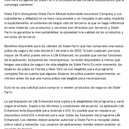
convenga mantener.
State Farm (incluyendo State Farm Mutual Automobile Insurance Company y sus
subsidiarias y afiliadas) no se hace responsable y no respalda ni aprueba, implícita
ni explícitamente, el contenido de ningún sitio de terceros al que se haga referencia
en este material. Los productos y servicios son ofrecidos por terceros y State
Farm no garantiza la mercantabilidad, la idoneidad ni la calidad de los productos y
servicios de terceros.
Beneficio disponible para los clientes de State Farm que han comprado una nueva
póliza de seguro de vida desde el 1 de enero de 2022. Si bien cualquier persona
mayor de 18 años puede unirse a Life Enhanced, es posible que ciertas funciones
de la aplicación, incluyendo las recompensas, no estén disponibles a menos que
tengas una póliza de seguro de vida elegible de State Farm.En este momento, los
titulares de póliza en Florida y New York no son elegibles para el programa
completo.Ten en cuenta que algunos titulares de póliza pueden experimentar un
retraso antes de que una nueva póliza sea elegible para recompensas.
Esto no es una solicitud para comprar o vender productos de seguros de State
Farm.
La participación de Life Enhanced está sujeta a la elegibilidad del programa y varía
según el estado. Sujeto a los términos y condiciones del acuerdo. La aplicación Life
Enhanced está disponible para Android e iOS. Es posible que se requiera un
dispositivo móvil iOS o Android para usar todas las funciones del programa Life
Enhanced. Los clientes deben aceptar autorizar a State Farm a recopilar datos
sobre salud y bienestar. Los usuarios de aplicaciones móviles deben aceptar un
acuerdo de licencia.