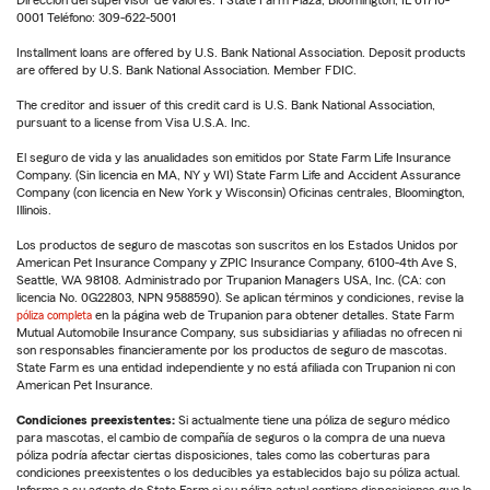
0001 Teléfono: 309-622-5001
Installment loans are offered by U.S. Bank National Association. Deposit products
are offered by U.S. Bank National Association. Member FDIC.
The creditor and issuer of this credit card is U.S. Bank National Association,
pursuant to a license from Visa U.S.A. Inc.
El seguro de vida y las anualidades son emitidos por State Farm Life Insurance
Company. (Sin licencia en MA, NY y WI) State Farm Life and Accident Assurance
Company (con licencia en New York y Wisconsin) Oficinas centrales, Bloomington,
Illinois.
Los productos de seguro de mascotas son suscritos en los Estados Unidos por
American Pet Insurance Company y ZPIC Insurance Company, 6100-4th Ave S,
Seattle, WA 98108. Administrado por Trupanion Managers USA, Inc. (CA: con
licencia No. 0G22803, NPN 9588590). Se aplican términos y condiciones, revise la
póliza completa
en la página web de Trupanion para obtener detalles. State Farm
Mutual Automobile Insurance Company, sus subsidiarias y afiliadas no ofrecen ni
son responsables financieramente por los productos de seguro de mascotas.
State Farm es una entidad independiente y no está afiliada con Trupanion ni con
American Pet Insurance.
Condiciones preexistentes:
Si actualmente tiene una póliza de seguro médico
para mascotas, el cambio de compañía de seguros o la compra de una nueva
póliza podría afectar ciertas disposiciones, tales como las coberturas para
condiciones preexistentes o los deducibles ya establecidos bajo su póliza actual.
Informe a su agente de State Farm si su póliza actual contiene disposiciones que le