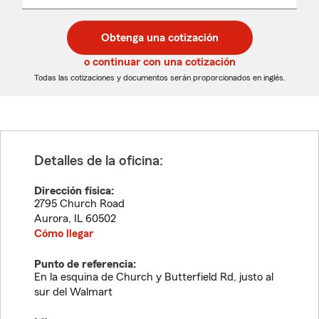
un
un
desplegable
código
código
postal
postal
Obtenga una cotización
de
de
5
5
o continuar con una cotización
dígitos
dígitos
Todas las cotizaciones y documentos serán proporcionados en inglés.
Detalles de la oficina:
Dirección física:
2795 Church Road
Aurora
,
IL
60502
Cómo llegar
Punto de referencia:
En la esquina de Church y Butterfield Rd, justo al
sur del Walmart