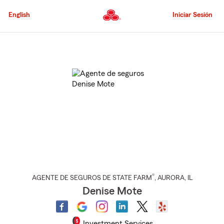
Pasar
al
English
Iniciar Sesión
contenido
principal
Comienzo
del
contenido
principal
®
AGENTE DE SEGUROS DE STATE FARM
,
AURORA
, IL
Denise Mote
Investment Services