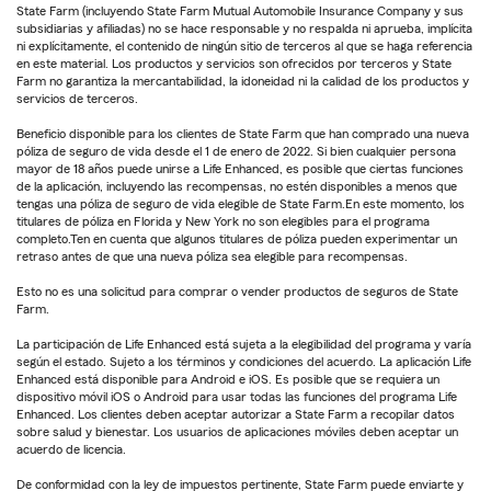
State Farm (incluyendo State Farm Mutual Automobile Insurance Company y sus
subsidiarias y afiliadas) no se hace responsable y no respalda ni aprueba, implícita
ni explícitamente, el contenido de ningún sitio de terceros al que se haga referencia
en este material. Los productos y servicios son ofrecidos por terceros y State
Farm no garantiza la mercantabilidad, la idoneidad ni la calidad de los productos y
servicios de terceros.
Beneficio disponible para los clientes de State Farm que han comprado una nueva
póliza de seguro de vida desde el 1 de enero de 2022. Si bien cualquier persona
mayor de 18 años puede unirse a Life Enhanced, es posible que ciertas funciones
de la aplicación, incluyendo las recompensas, no estén disponibles a menos que
tengas una póliza de seguro de vida elegible de State Farm.En este momento, los
titulares de póliza en Florida y New York no son elegibles para el programa
completo.Ten en cuenta que algunos titulares de póliza pueden experimentar un
retraso antes de que una nueva póliza sea elegible para recompensas.
Esto no es una solicitud para comprar o vender productos de seguros de State
Farm.
La participación de Life Enhanced está sujeta a la elegibilidad del programa y varía
según el estado. Sujeto a los términos y condiciones del acuerdo. La aplicación Life
Enhanced está disponible para Android e iOS. Es posible que se requiera un
dispositivo móvil iOS o Android para usar todas las funciones del programa Life
Enhanced. Los clientes deben aceptar autorizar a State Farm a recopilar datos
sobre salud y bienestar. Los usuarios de aplicaciones móviles deben aceptar un
acuerdo de licencia.
De conformidad con la ley de impuestos pertinente, State Farm puede enviarte y