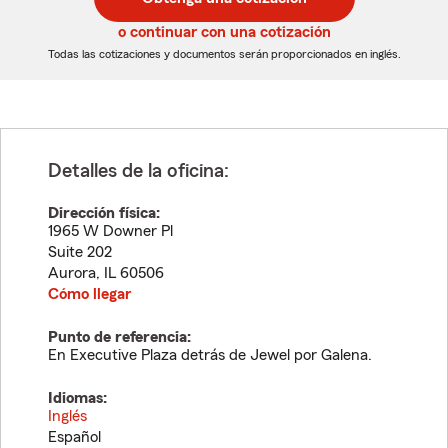
de
de
5
5
o continuar con una cotización
dígitos
dígitos
Todas las cotizaciones y documentos serán proporcionados en inglés.
Detalles de la oficina:
Dirección física:
1965 W Downer Pl
Suite 202
Aurora
,
IL
60506
Cómo llegar
Punto de referencia:
En Executive Plaza detrás de Jewel por Galena.
Idiomas:
Inglés
Español