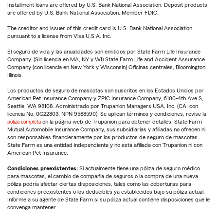
Installment loans are offered by U.S. Bank National Association. Deposit products
are offered by U.S. Bank National Association. Member FDIC.
The creditor and issuer of this credit card is U.S. Bank National Association,
pursuant to a license from Visa U.S.A. Inc.
El seguro de vida y las anualidades son emitidos por State Farm Life Insurance
Company. (Sin licencia en MA, NY y WI) State Farm Life and Accident Assurance
Company (con licencia en New York y Wisconsin) Oficinas centrales, Bloomington,
Illinois.
Los productos de seguro de mascotas son suscritos en los Estados Unidos por
American Pet Insurance Company y ZPIC Insurance Company, 6100-4th Ave S,
Seattle, WA 98108. Administrado por Trupanion Managers USA, Inc. (CA: con
licencia No. 0G22803, NPN 9588590). Se aplican términos y condiciones, revise la
póliza completa
en la página web de Trupanion para obtener detalles. State Farm
Mutual Automobile Insurance Company, sus subsidiarias y afiliadas no ofrecen ni
son responsables financieramente por los productos de seguro de mascotas.
State Farm es una entidad independiente y no está afiliada con Trupanion ni con
American Pet Insurance.
Condiciones preexistentes:
Si actualmente tiene una póliza de seguro médico
para mascotas, el cambio de compañía de seguros o la compra de una nueva
póliza podría afectar ciertas disposiciones, tales como las coberturas para
condiciones preexistentes o los deducibles ya establecidos bajo su póliza actual.
Informe a su agente de State Farm si su póliza actual contiene disposiciones que le
convenga mantener.