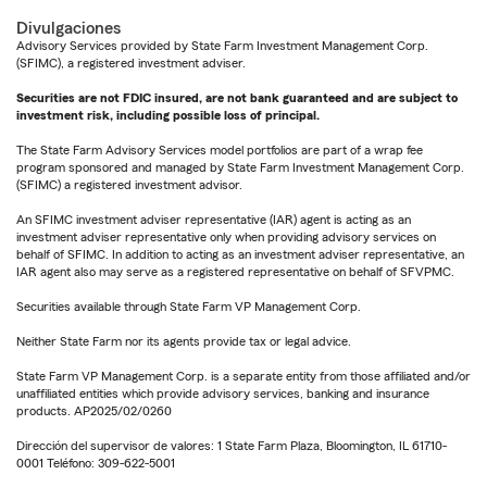
Divulgaciones
Advisory Services provided by State Farm Investment Management Corp.
(SFIMC), a registered investment adviser.
Securities are not FDIC insured, are not bank guaranteed and are subject to
investment risk, including possible loss of principal.
The State Farm Advisory Services model portfolios are part of a wrap fee
program sponsored and managed by State Farm Investment Management Corp.
(SFIMC) a registered investment advisor.
An SFIMC investment adviser representative (IAR) agent is acting as an
investment adviser representative only when providing advisory services on
behalf of SFIMC. In addition to acting as an investment adviser representative, an
IAR agent also may serve as a registered representative on behalf of SFVPMC.
Securities available through State Farm VP Management Corp.
Neither State Farm nor its agents provide tax or legal advice.
State Farm VP Management Corp. is a separate entity from those affiliated and/or
unaffiliated entities which provide advisory services, banking and insurance
products. AP2025/02/0260
Dirección del supervisor de valores: 1 State Farm Plaza, Bloomington, IL 61710-
0001 Teléfono: 309-622-5001