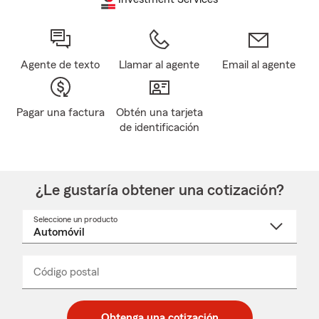
Agente de texto
Llamar al agente
Email al agente
Pagar una factura
Obtén una tarjeta
de identificación
¿Le gustaría obtener una cotización?
Seleccione un producto
Seleccione
un
nombre
de
producto
del
Código postal
Ingresa
Ingresa
_____
menú
un
un
desplegable
código
código
postal
postal
Obtenga una cotización