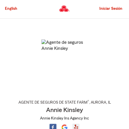
Pasar
al
English
Iniciar Sesión
contenido
principal
Comienzo
del
contenido
principal
®
AGENTE DE SEGUROS DE STATE FARM
,
AURORA
, IL
Annie Kinsley
Annie Kinsley Ins Agency Inc