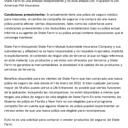
State Farm es una entidad independiente y no está afiliada con Trupanion ni con
American Pet Insurance.
Condiciones preexistentes:
Si actualmente tiene una póliza de seguro médico
para mascotas, el cambio de compañía de seguros o la compra de una nueva
póliza podría afectar ciertas disposiciones, tales como las coberturas para
condiciones preexistentes o los deducibles ya establecidos bajo su póliza actual.
Informe a su agente de State Farm si su póliza actual contiene disposiciones que le
convenga mantener.
State Farm (incluyendo State Farm Mutual Automobile Insurance Company y sus
subsidiarias y afiliadas) no se hace responsable y no respalda ni aprueba, implícita
ni explícitamente, el contenido de ningún sitio de terceros al que se haga referencia
en este material. Los productos y servicios son ofrecidos por terceros y State
Farm no garantiza la mercantabilidad, la idoneidad ni la calidad de los productos y
servicios de terceros.
Beneficio disponible para los clientes de State Farm que han comprado una nueva
póliza de seguro de vida desde el 1 de enero de 2022. Si bien cualquier persona
mayor de 18 años puede unirse a Life Enhanced, es posible que ciertas funciones
de la aplicación, incluyendo las recompensas, no estén disponibles a menos que
tengas una póliza de seguro de vida elegible de State Farm.En este momento, los
titulares de póliza en Florida y New York no son elegibles para el programa
completo.Ten en cuenta que algunos titulares de póliza pueden experimentar un
retraso antes de que una nueva póliza sea elegible para recompensas.
Esto no es una solicitud para comprar o vender productos de seguros de State
Farm.