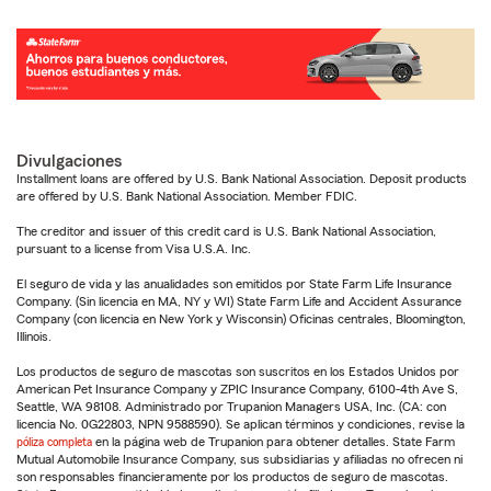
Divulgaciones
Installment loans are offered by U.S. Bank National Association. Deposit products
are offered by U.S. Bank National Association. Member FDIC.
The creditor and issuer of this credit card is U.S. Bank National Association,
pursuant to a license from Visa U.S.A. Inc.
El seguro de vida y las anualidades son emitidos por State Farm Life Insurance
Company. (Sin licencia en MA, NY y WI) State Farm Life and Accident Assurance
Company (con licencia en New York y Wisconsin) Oficinas centrales, Bloomington,
Illinois.
Los productos de seguro de mascotas son suscritos en los Estados Unidos por
American Pet Insurance Company y ZPIC Insurance Company, 6100-4th Ave S,
Seattle, WA 98108. Administrado por Trupanion Managers USA, Inc. (CA: con
licencia No. 0G22803, NPN 9588590). Se aplican términos y condiciones, revise la
póliza completa
en la página web de Trupanion para obtener detalles. State Farm
Mutual Automobile Insurance Company, sus subsidiarias y afiliadas no ofrecen ni
son responsables financieramente por los productos de seguro de mascotas.