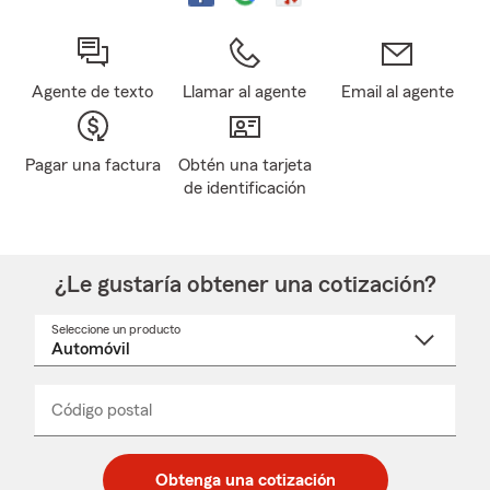
Agente de texto
Llamar al agente
Email al agente
Pagar una factura
Obtén una tarjeta
de identificación
¿Le gustaría obtener una cotización?
Seleccione un producto
Seleccione
un
nombre
de
producto
del
Código postal
Ingresa
Ingresa
_____
menú
un
un
desplegable
código
código
postal
postal
Obtenga una cotización
de
de