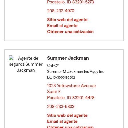
Pocatello, ID 83201-5278
opens in new window
208-232-4970
Sitio web del agente
Email al agente
Obtener una cotización
Summer Jackman
ChFC®
Summer M Jackman Ins Agcy Inc
Lic: ID-3003192502
1023 Yellowstone Avenue
Suite F
Pocatello, ID 83201-4478
opens in new window
208-233-6333
Sitio web del agente
Email al agente
Obtener una cotización