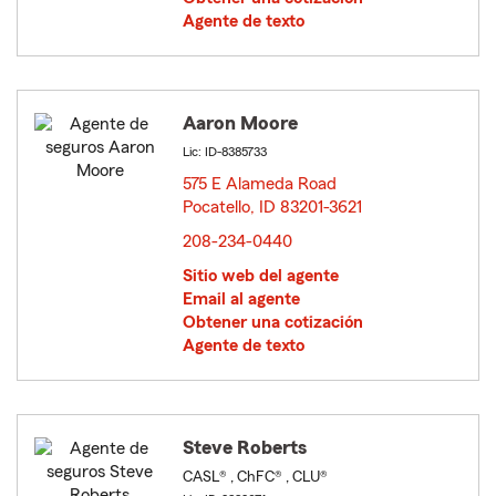
Agente de texto
Aaron Moore
Lic: ID-8385733
575 E Alameda Road
Pocatello, ID 83201-3621
opens in new window
208-234-0440
Sitio web del agente
Email al agente
Obtener una cotización
Agente de texto
Steve Roberts
CASL® , ChFC® , CLU®