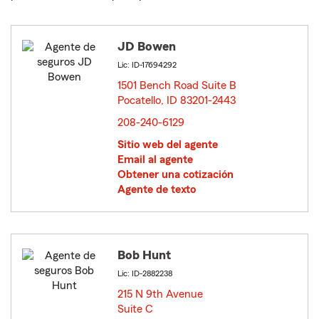
JD Bowen
Lic: ID-17694292
1501 Bench Road Suite B
Pocatello, ID 83201-2443
opens in new window
208-240-6129
Sitio web del agente
Email al agente
Obtener una cotización
Agente de texto
Bob Hunt
Lic: ID-2882238
215 N 9th Avenue
Suite C