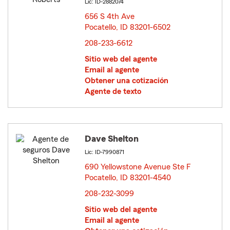
Lic: ID-2882074
656 S 4th Ave
Pocatello, ID 83201-6502
opens in new window
208-233-6612
Sitio web del agente
Email al agente
Obtener una cotización
Agente de texto
Dave Shelton
Lic: ID-7990871
690 Yellowstone Avenue Ste F
Pocatello, ID 83201-4540
opens in new window
208-232-3099
Sitio web del agente
Email al agente