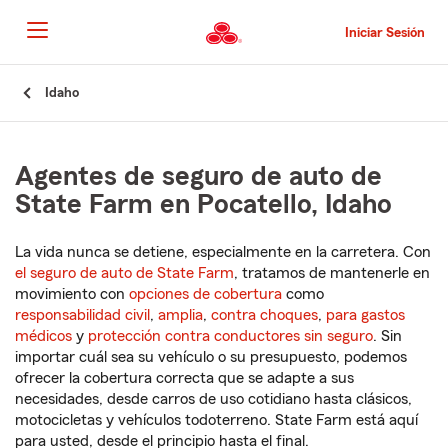
Pasar
al
Iniciar Sesión
contenido
principal
Comienzo
Idaho
del
contenido
principal
Agentes de seguro de auto de
State Farm en Pocatello, Idaho
La vida nunca se detiene, especialmente en la carretera. Con
el seguro de auto de State Farm
, tratamos de mantenerle en
movimiento con
opciones de cobertura
como
responsabilidad civil
,
amplia
,
contra choques
,
para gastos
médicos
y
protección contra conductores sin seguro
. Sin
importar cuál sea su vehículo o su presupuesto, podemos
ofrecer la cobertura correcta que se adapte a sus
necesidades, desde carros de uso cotidiano hasta clásicos,
motocicletas y vehículos todoterreno. State Farm está aquí
para usted, desde el principio hasta el final.