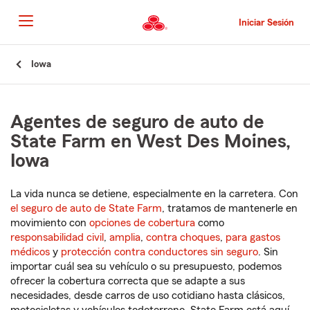
Pasar
al
Iniciar Sesión
contenido
principal
Comienzo
Iowa
del
contenido
principal
Agentes de seguro de auto de
State Farm en West Des Moines,
Iowa
La vida nunca se detiene, especialmente en la carretera. Con
el seguro de auto de State Farm
, tratamos de mantenerle en
movimiento con
opciones de cobertura
como
responsabilidad civil
,
amplia
,
contra choques
,
para gastos
médicos
y
protección contra conductores sin seguro
. Sin
importar cuál sea su vehículo o su presupuesto, podemos
ofrecer la cobertura correcta que se adapte a sus
necesidades, desde carros de uso cotidiano hasta clásicos,