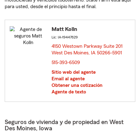
motocicletas y vehículos todoterreno. State Farm está aquí
para usted, desde el principio hasta el final.
Matt Kolln
Lic: IA-19447629
4150 Westown Parkway Suite 201
West Des Moines, IA 50266-5901
opens in new window
515-393-6509
Sitio web del agente
Email al agente
Obtener una cotización
Agente de texto
Seguros de vivienda y de propiedad en West
Des Moines, Iowa