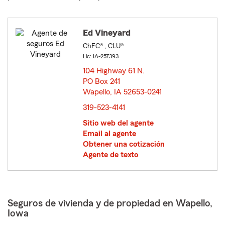
Ed Vineyard
ChFC® , CLU®
Lic: IA-257393
104 Highway 61 N.
PO Box 241
Wapello, IA 52653-0241
opens in new window
319-523-4141
Sitio web del agente
Email al agente
Obtener una cotización
Agente de texto
Seguros de vivienda y de propiedad en Wapello,
Iowa