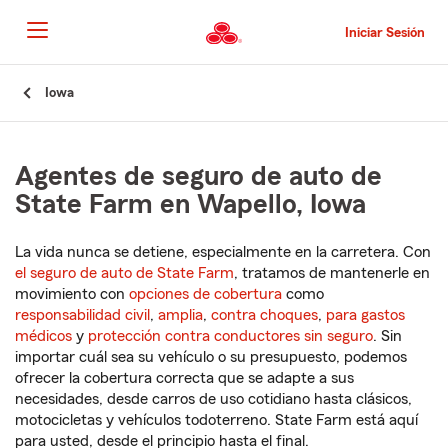
Pasar
al
Iniciar Sesión
contenido
principal
Comienzo
Iowa
del
contenido
principal
Agentes de seguro de auto de
State Farm en Wapello, Iowa
La vida nunca se detiene, especialmente en la carretera. Con
el seguro de auto de State Farm
, tratamos de mantenerle en
movimiento con
opciones de cobertura
como
responsabilidad civil
,
amplia
,
contra choques
,
para gastos
médicos
y
protección contra conductores sin seguro
. Sin
importar cuál sea su vehículo o su presupuesto, podemos
ofrecer la cobertura correcta que se adapte a sus
necesidades, desde carros de uso cotidiano hasta clásicos,
motocicletas y vehículos todoterreno. State Farm está aquí
para usted, desde el principio hasta el final.