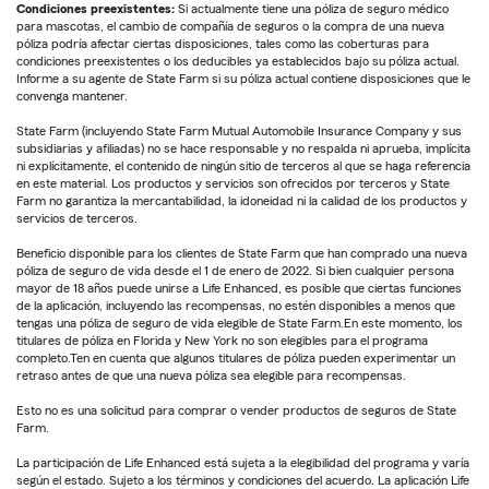
Condiciones preexistentes:
Si actualmente tiene una póliza de seguro médico
para mascotas, el cambio de compañía de seguros o la compra de una nueva
póliza podría afectar ciertas disposiciones, tales como las coberturas para
condiciones preexistentes o los deducibles ya establecidos bajo su póliza actual.
Informe a su agente de State Farm si su póliza actual contiene disposiciones que le
convenga mantener.
State Farm (incluyendo State Farm Mutual Automobile Insurance Company y sus
subsidiarias y afiliadas) no se hace responsable y no respalda ni aprueba, implícita
ni explícitamente, el contenido de ningún sitio de terceros al que se haga referencia
en este material. Los productos y servicios son ofrecidos por terceros y State
Farm no garantiza la mercantabilidad, la idoneidad ni la calidad de los productos y
servicios de terceros.
Beneficio disponible para los clientes de State Farm que han comprado una nueva
póliza de seguro de vida desde el 1 de enero de 2022. Si bien cualquier persona
mayor de 18 años puede unirse a Life Enhanced, es posible que ciertas funciones
de la aplicación, incluyendo las recompensas, no estén disponibles a menos que
tengas una póliza de seguro de vida elegible de State Farm.En este momento, los
titulares de póliza en Florida y New York no son elegibles para el programa
completo.Ten en cuenta que algunos titulares de póliza pueden experimentar un
retraso antes de que una nueva póliza sea elegible para recompensas.
Esto no es una solicitud para comprar o vender productos de seguros de State
Farm.
La participación de Life Enhanced está sujeta a la elegibilidad del programa y varía
según el estado. Sujeto a los términos y condiciones del acuerdo. La aplicación Life