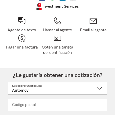
Investment Services
Agente de texto
Llamar al agente
Email al agente
Pagar una factura
Obtén una tarjeta
de identificación
¿Le gustaría obtener una cotización?
Seleccione un producto
Seleccione
un
nombre
de
producto
del
Código postal
Ingresa
Ingresa
_____
menú
un
un
desplegable
código
código