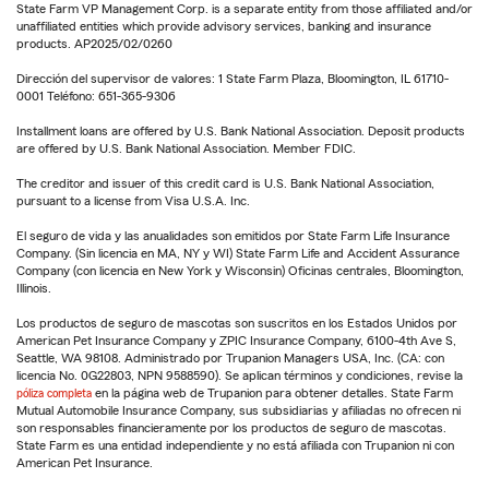
State Farm VP Management Corp. is a separate entity from those affiliated and/or
unaffiliated entities which provide advisory services, banking and insurance
products. AP2025/02/0260
Dirección del supervisor de valores: 1 State Farm Plaza, Bloomington, IL 61710-
0001 Teléfono: 651-365-9306
Installment loans are offered by U.S. Bank National Association. Deposit products
are offered by U.S. Bank National Association. Member FDIC.
The creditor and issuer of this credit card is U.S. Bank National Association,
pursuant to a license from Visa U.S.A. Inc.
El seguro de vida y las anualidades son emitidos por State Farm Life Insurance
Company. (Sin licencia en MA, NY y WI) State Farm Life and Accident Assurance
Company (con licencia en New York y Wisconsin) Oficinas centrales, Bloomington,
Illinois.
Los productos de seguro de mascotas son suscritos en los Estados Unidos por
American Pet Insurance Company y ZPIC Insurance Company, 6100-4th Ave S,
Seattle, WA 98108. Administrado por Trupanion Managers USA, Inc. (CA: con
licencia No. 0G22803, NPN 9588590). Se aplican términos y condiciones, revise la
póliza completa
en la página web de Trupanion para obtener detalles. State Farm
Mutual Automobile Insurance Company, sus subsidiarias y afiliadas no ofrecen ni
son responsables financieramente por los productos de seguro de mascotas.
State Farm es una entidad independiente y no está afiliada con Trupanion ni con
American Pet Insurance.