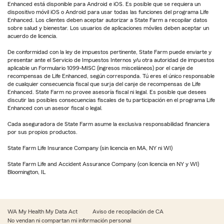
Enhanced está disponible para Android e iOS. Es posible que se requiera un
dispositivo móvil iOS o Android para usar todas las funciones del programa Life
Enhanced. Los clientes deben aceptar autorizar a State Farm a recopilar datos
sobre salud y bienestar. Los usuarios de aplicaciones móviles deben aceptar un
acuerdo de licencia.
De conformidad con la ley de impuestos pertinente, State Farm puede enviarte y
presentar ante el Servicio de Impuestos Internos y/u otra autoridad de impuestos
aplicable un Formulario 1099-MISC (ingresos misceláneos) por el canje de
recompensas de Life Enhanced, según corresponda. Tú eres el único responsable
de cualquier consecuencia fiscal que surja del canje de recompensas de Life
Enhanced. State Farm no provee asesoría fiscal ni legal. Es posible que desees
discutir las posibles consecuencias fiscales de tu participación en el programa Life
Enhanced con un asesor fiscal o legal.
Cada aseguradora de State Farm asume la exclusiva responsabilidad financiera
por sus propios productos.
State Farm Life Insurance Company (sin licencia en MA, NY ni WI)
State Farm Life and Accident Assurance Company (con licencia en NY y WI)
Bloomington, IL
WA My Health My Data Act
Aviso de recopilación de CA
No vendan ni compartan mi información personal