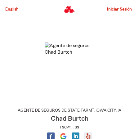
Pasar
al
English
Iniciar Sesión
contenido
principal
Comienzo
del
contenido
principal
®
AGENTE DE SEGUROS DE STATE FARM
,
IOWA CITY
, IA
Chad Burtch
FSCP®
,
FSS