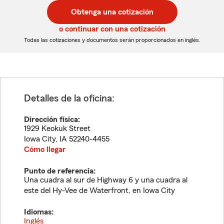
postal
postal
Obtenga una cotización
de
de
5
5
o continuar con una cotización
dígitos
dígitos
Todas las cotizaciones y documentos serán proporcionados en inglés.
Detalles de la oficina:
Dirección física:
1929 Keokuk Street
Iowa City
,
IA
52240-4455
Cómo llegar
Punto de referencia:
Una cuadra al sur de Highway 6 y una cuadra al
este del Hy-Vee de Waterfront, en Iowa City
Idiomas:
Inglés