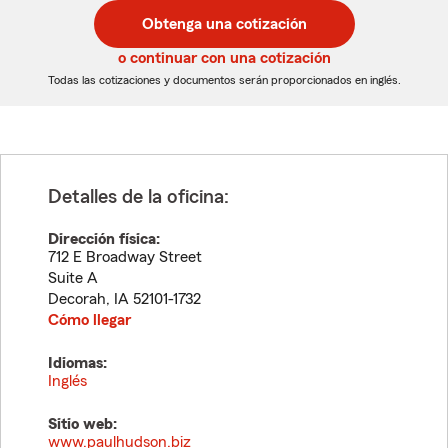
postal
postal
Obtenga una cotización
de
de
5
5
o continuar con una cotización
dígitos
dígitos
Todas las cotizaciones y documentos serán proporcionados en inglés.
Detalles de la oficina:
Dirección física:
712 E Broadway Street
Suite A
Decorah
,
IA
52101-1732
Cómo llegar
Idiomas:
Inglés
Sitio web:
www.paulhudson.biz