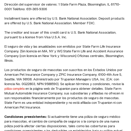
Dirección del supervisor de valores: 1 State Farm Plaza, Bloomington, IL 61710-
0001 Teléfono: 651-365-9306
Installment loans are offered by U.S. Bank National Association. Deposit products
are offered by U.S. Bank National Association. Member FDIC.
The creditor and issuer of this credit card is U.S. Bank National Association,
pursuant to a license from Visa U.S.A. Inc.
El seguro de vida y las anualidades son emitidos por State Farm Life Insurance
Company. (Sin licencia en MA, NY y WI) State Farm Life and Accident Assurance
Company (con licencia en New York y Wisconsin) Oficinas centrales, Bloomington,
Illinois.
Los productos de seguro de mascotas son suscritos en los Estados Unidos por
American Pet Insurance Company y ZPIC Insurance Company, 6100-4th Ave S,
Seattle, WA 98108. Administrado por Trupanion Managers USA, Inc. (CA: con
licencia No. 0G22803, NPN 9588590). Se aplican términos y condiciones, revise la
póliza completa
en la página web de Trupanion para obtener detalles. State Farm
Mutual Automobile Insurance Company, sus subsidiarias y afiliadas no ofrecen ni
son responsables financieramente por los productos de seguro de mascotas.
State Farm es una entidad independiente y no está afiliada con Trupanion ni con
American Pet Insurance.
Condiciones preexistentes:
Si actualmente tiene una póliza de seguro médico
para mascotas, el cambio de compañía de seguros o la compra de una nueva
póliza podría afectar ciertas disposiciones, tales como las coberturas para
condiciones preexistentes o los deducibles ya establecidos bajo su póliza actual.