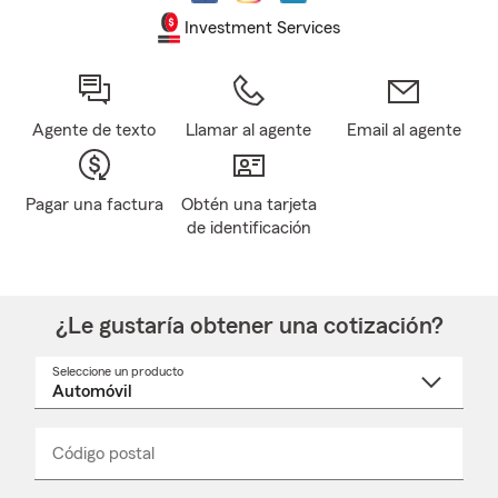
Investment Services
Agente de texto
Llamar al agente
Email al agente
Pagar una factura
Obtén una tarjeta
de identificación
¿Le gustaría obtener una cotización?
Seleccione un producto
Seleccione
un
nombre
de
producto
del
Código postal
Ingresa
Ingresa
_____
menú
un
un
desplegable
código
código