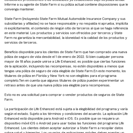
Informe a su agente de State Farm si su póliza actual contiene disposiciones que le
convenga mantener.
State Farm (incluyendo State Farm Mutual Automobile Insurance Company y sus
subsidiarias y afiliadas) no se hace responsable y no respalda ni aprueba, implícita
ni explícitamente, el contenido de ningún sitio de terceros al que se haga referencia
en este material. Los productos y servicios son ofrecidos por terceros y State
Farm no garantiza la mercantabilidad, la idoneidad ni la calidad de los productos y
servicios de terceros.
Beneficio disponible para los clientes de State Farm que han comprado una nueva
póliza de seguro de vida desde el 1 de enero de 2022. Si bien cualquier persona
mayor de 18 años puede unirse a Life Enhanced, es posible que ciertas funciones
de la aplicación, incluyendo las recompensas, no estén disponibles a menos que
tengas una póliza de seguro de vida elegible de State Farm.En este momento, los
titulares de póliza en Florida y New York no son elegibles para el programa
completo.Ten en cuenta que algunos titulares de póliza pueden experimentar un
retraso antes de que una nueva póliza sea elegible para recompensas.
Esto no es una solicitud para comprar o vender productos de seguros de State
Farm.
La participación de Life Enhanced está sujeta a la elegibilidad del programa y varía
según el estado. Sujeto a los términos y condiciones del acuerdo. La aplicación Life
Enhanced está disponible para Android e iOS. Es posible que se requiera un
dispositivo móvil iOS o Android para usar todas las funciones del programa Life
Enhanced. Los clientes deben aceptar autorizar a State Farm a recopilar datos
sobre salud y bienestar. Los usuarios de aplicaciones móviles deben aceptar un