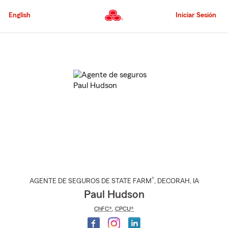
Pasar
al
English
Iniciar Sesión
contenido
principal
Comienzo
del
contenido
principal
®
AGENTE DE SEGUROS DE STATE FARM
,
DECORAH
, IA
Paul Hudson
ChFC®
,
CPCU®