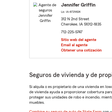
Jennifer Griffin
Lic: IA-8729824
312 N 2nd Street
Cherokee, IA 51012-1835
712-225-5747
Sitio web del agente
Email al agente
Obtener una cotización
Seguros de vivienda y de pro
Si alquila o es propietario de una vivienda en I
de vivienda ayuda a proporcionar cobertura para
proteger sus unidades de robo e incendio, mien
muebles.
Combine su seguro de auto de State Farm
con u