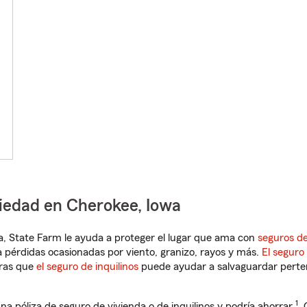
piedad en Cherokee, Iowa
owa, State Farm le ayuda a proteger el lugar que ama con
seguros de
 pérdidas ocasionadas por viento, granizo, rayos y más.
El seguro
tras que
el seguro de inquilinos
puede ayudar a salvaguardar pertene
1
na póliza de seguro de vivienda o de inquilinos y podría ahorrar
.