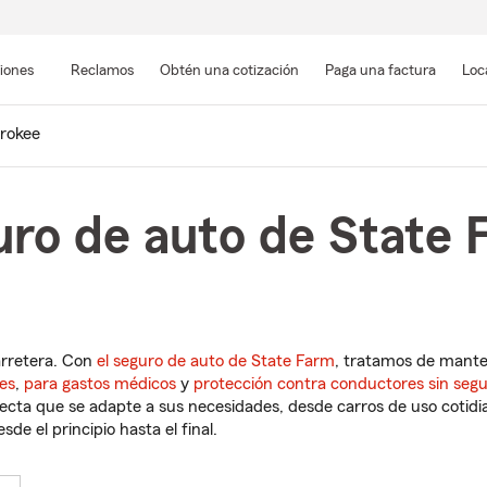
Pasar
al
siones
Reclamos
Obtén una cotización
Paga una factura
Loc
contenido
principal
rokee
uro de auto de State 
arretera. Con
el seguro de auto de State Farm
, tratamos de mant
es
,
para gastos médicos
y
protección contra conductores sin seg
cta que se adapte a sus necesidades, desde carros de uso cotidian
de el principio hasta el final.