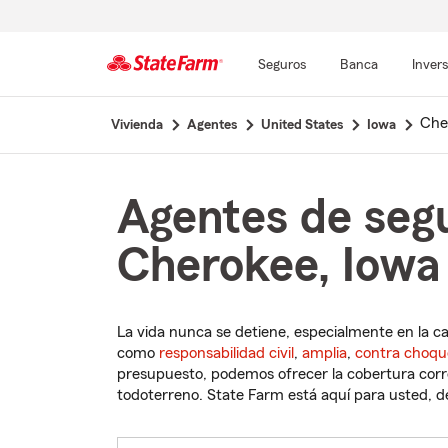
Seguros
Banca
Inver
Comienzo
Che
Vivienda
Agentes
United States
Iowa
del
contenido
principal
Agentes de seg
Cherokee, Iowa
La vida nunca se detiene, especialmente en la c
como
responsabilidad civil
,
amplia
,
contra choqu
presupuesto, podemos ofrecer la cobertura corre
todoterreno. State Farm está aquí para usted, des