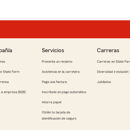
añía
Servicios
Carreras
anos
Presenta un reclamo
Carreras en State Fa
e State Farm
Asistencia en la carretera
Diversidad e inclusión
Prensa
Paga una factura
Jubilados
 a empresa (B2B)
Inscríbete en pago automático
Ahorra papel
Obtén tu tarjeta de
identificación de seguro