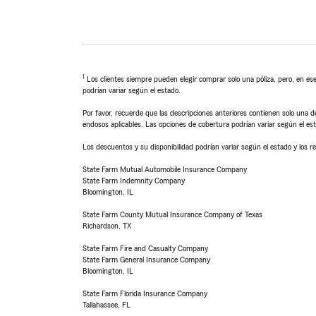
1
Los clientes siempre pueden elegir comprar solo una póliza, pero, en ese
podrían variar según el estado.
Por favor, recuerde que las descripciones anteriores contienen solo una de
endosos aplicables. Las opciones de cobertura podrían variar según el es
Los descuentos y su disponibilidad podrían variar según el estado y los re
State Farm Mutual Automobile Insurance Company
State Farm Indemnity Company
Bloomington, IL
State Farm County Mutual Insurance Company of Texas
Richardson, TX
State Farm Fire and Casualty Company
State Farm General Insurance Company
Bloomington, IL
State Farm Florida Insurance Company
Tallahassee, FL