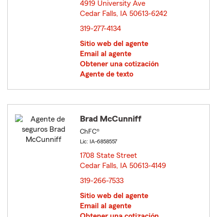
4919 University Ave
Cedar Falls, IA 50613-6242
opens in new window
319-277-4134
Sitio web del agente
Email al agente
Obtener una cotización
Agente de texto
Brad McCunniff
ChFC®
Lic: IA-6858557
1708 State Street
Cedar Falls, IA 50613-4149
opens in new window
319-266-7533
Sitio web del agente
Email al agente
Obtener una cotización