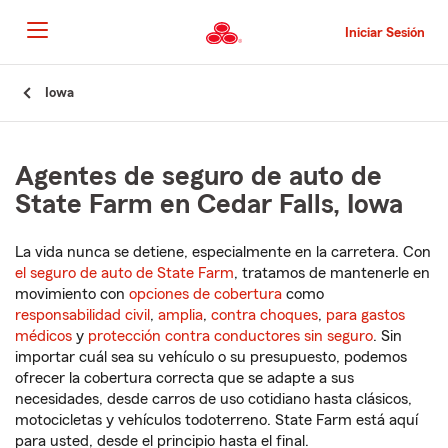
Pasar
al
Iniciar Sesión
contenido
principal
Comienzo
Iowa
del
contenido
principal
Agentes de seguro de auto de
State Farm en Cedar Falls, Iowa
La vida nunca se detiene, especialmente en la carretera. Con
el seguro de auto de State Farm
, tratamos de mantenerle en
movimiento con
opciones de cobertura
como
responsabilidad civil
,
amplia
,
contra choques
,
para gastos
médicos
y
protección contra conductores sin seguro
. Sin
importar cuál sea su vehículo o su presupuesto, podemos
ofrecer la cobertura correcta que se adapte a sus
necesidades, desde carros de uso cotidiano hasta clásicos,
motocicletas y vehículos todoterreno. State Farm está aquí
para usted, desde el principio hasta el final.