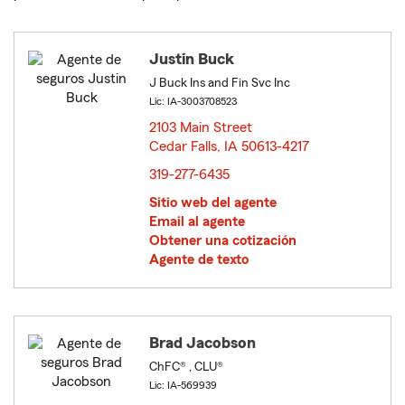
Justin Buck
J Buck Ins and Fin Svc Inc
Lic: IA-3003708523
2103 Main Street
Cedar Falls, IA 50613-4217
opens in new window
319-277-6435
Sitio web del agente
Email al agente
Obtener una cotización
Agente de texto
Brad Jacobson
ChFC® , CLU®
Lic: IA-569939