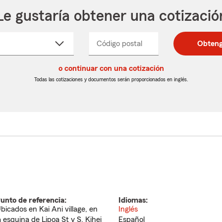
Le gustaría obtener una cotizació
cione
Código postal
Ingresa
Ingresa
Obteng
_____
un
un
re
código
código
cto
o continuar con una cotización
postal
postal
de
de
Todas las cotizaciones y documentos serán proporcionados en inglés.
egable
5
5
dígitos
dígitos
unto de referencia:
Idiomas:
bicados en Kai Ani village, en
Inglés
a esquina de Lipoa St y S. Kihei
Español