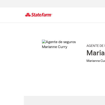
Comienzo
del
contenido
principal
AGENTE DE 
Maria
Marianne Cur