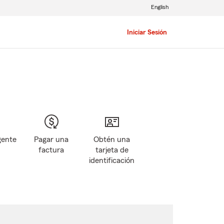
English
Iniciar Sesión
gente
Pagar una
Obtén una
factura
tarjeta de
identificación