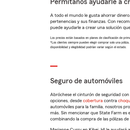
Permítanos ayudarle a cr
A todo el mundo le gusta ahorrar dinero
pertenencias y sus finanzas. Con reco
puede ayudarle a crear una solución qu
Los precios están basados en planes de clasificación de primas
*Los clientes siempre pueden elegir comprar solo una póliza
disponibilidad y elegibilidad podrían variar según el estado.
Seguro de automóviles
Abróchese el cinturón de seguridad co
opciones, desde
cobertura
contra
choq
automóviles para la familia, nosotros p
más. Sin mencionar que State Farm es e
combinando la compra de las pólizas de 
Marianne Curry en Kihei, HI le ayudará 