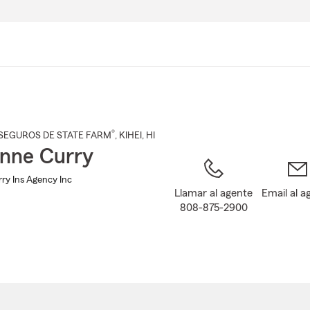
Pasar
al
contenido
principal
®
SEGUROS DE STATE FARM
,
KIHEI
, HI
nne Curry
ry Ins Agency Inc
Llamar al agente
Email al a
808-875-2900