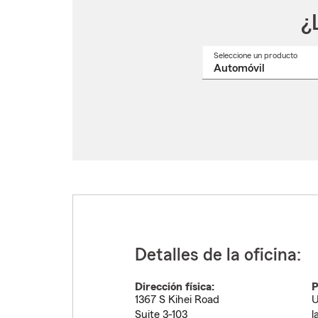
¿
Seleccione un producto
Selec
un
nomb
de
produ
del
menú
despl
Detalles de la oficina:
Dirección física:
P
1367 S Kihei Road
U
Suite 3-103
l