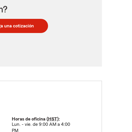
n?
a una cotización
Horas de oficina (
HST
):
Lun. - vie. de 9:00 AM a 4:00
PM