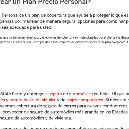
ear un Plan Precio Personal®
. Personalice un plan de cobertura que ayude a proteger lo que es 
mpensas por manejar de manera segura, opciones para combinar p
e sea adecuada para usted.
 que varían según el estado. Las opciones de cobertura son seleccionadas por el cliente y la disponib
, pero en ese caso el descuento por dos o más compras de diferentes líneas de seguro no aplicará. 
n State Farm y obtenga
el seguro de automóviles
en Kihei, HI que 
ues
y
amplia hasta de alquiler
y de
viajes compartidos
. Si necesita
roveemos cobertura de seguro de carros para nuevos conductores, v
l proveedor de seguro de automóviles más grande en los Estados
seguro de automóviles y de vivienda.
a comenzar después de que haya completado una cotización de segu