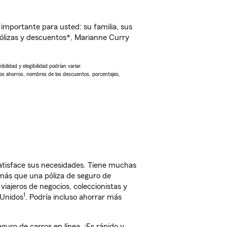
importante para usted: su familia, sus
ólizas y descuentos*, Marianne Curry
ilidad y elegibilidad podrían variar.
Los ahorros, nombres de los descuentos, porcentajes,
satisface sus necesidades. Tiene muchas
 más que una póliza de seguro de
iajeros de negocios, coleccionistas y
1
 Unidos
. Podría incluso ahorrar más
ro de carros en línea. ¡Es rápido y