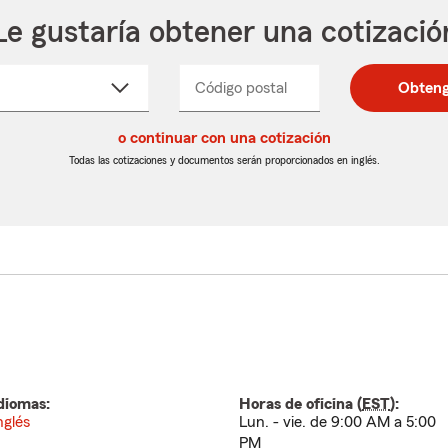
Le gustaría obtener una cotizació
cione
Código postal
Ingresa
Ingresa
Obteng
_____
un
un
re
código
código
cto
o continuar con una cotización
postal
postal
de
de
Todas las cotizaciones y documentos serán proporcionados en inglés.
egable
5
5
dígitos
dígitos
diomas:
Horas de oficina (
EST
):
nglés
Lun. - vie. de 9:00 AM a 5:00
PM