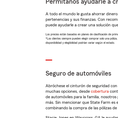
Permítanos ayudarle a cr
A todo el mundo le gusta ahorrar dinero
pertenencias y sus finanzas. Con recom
puede ayudarle a crear una solución qu
Los precios están basados en planes de clasificación de primas
*Los clientes siempre pueden elegir comprar solo una póliza
disponibilidad y elegibilidad podrían variar según el estado.
Seguro de automóviles
Abróchese el cinturón de seguridad co
muchas opciones, desde
cobertura
con
de automóviles para la familia, nosotro
más. Sin mencionar que State Farm es e
combinando la compra de las pólizas de 
Stacie Jones en Waycross, GA le ayudar