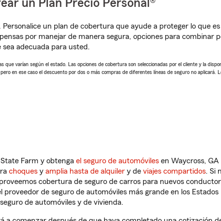
ear un Plan Precio Personal®
. Personalice un plan de cobertura que ayude a proteger lo que es 
pensas por manejar de manera segura, opciones para combinar pó
e sea adecuada para usted.
 que varían según el estado. Las opciones de cobertura son seleccionadas por el cliente y la disponib
, pero en ese caso el descuento por dos o más compras de diferentes líneas de seguro no aplicará. 
n State Farm y obtenga
el seguro de automóviles
en Waycross, GA q
tra
choques
y
amplia hasta de alquiler
y de
viajes compartidos
. Si
s proveemos cobertura de seguro de carros para nuevos conductores
l proveedor de seguro de automóviles más grande en los Estados
seguro de automóviles y de vivienda.
á a comenzar después de que haya completado una cotización de s