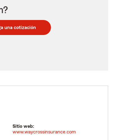
n?
a una cotización
Sitio web:
www.waycrossinsurance.com