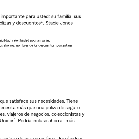
importante para usted: su familia, sus
lizas y descuentos*, Stacie Jones
ilidad y elegibilidad podrían variar.
Los ahorros, nombres de los descuentos, porcentajes,
ue satisface sus necesidades. Tiene
 necesita más que una póliza de seguro
, viajeros de negocios, coleccionistas y
1
 Unidos
. Podría incluso ahorrar más
eguro de carros en línea. ¡Es rápido y