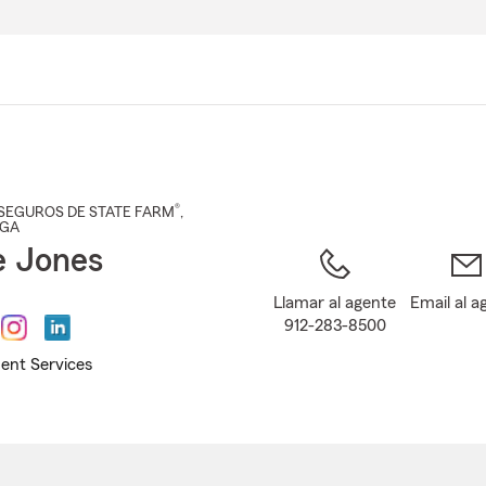
Pasar
al
contenido
principal
®
SEGUROS DE STATE FARM
,
 GA
e Jones
Llamar al agente
Email al a
912-283-8500
ent Services