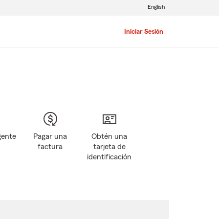
English
Iniciar Sesión
gente
Pagar una
Obtén una
factura
tarjeta de
identificación