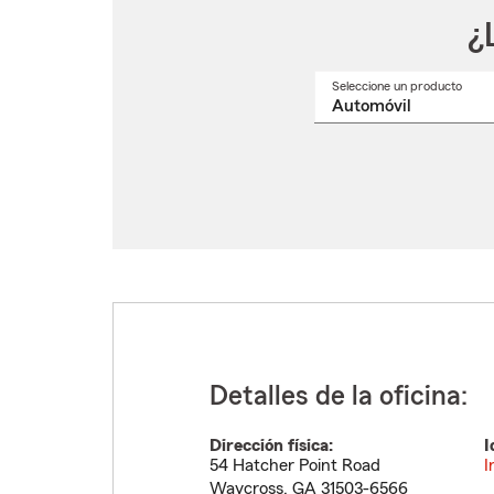
¿
Seleccione un producto
Selec
un
nomb
de
produ
del
menú
despl
Detalles de la oficina:
Dirección física:
I
54 Hatcher Point Road
I
Waycross
,
GA
31503-6566