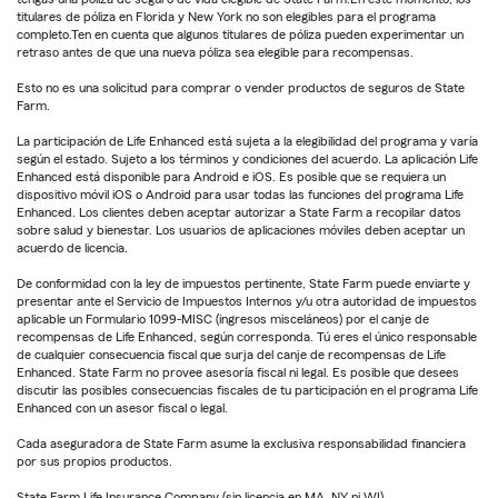
titulares de póliza en Florida y New York no son elegibles para el programa
completo.Ten en cuenta que algunos titulares de póliza pueden experimentar un
retraso antes de que una nueva póliza sea elegible para recompensas.
Esto no es una solicitud para comprar o vender productos de seguros de State
Farm.
La participación de Life Enhanced está sujeta a la elegibilidad del programa y varía
según el estado. Sujeto a los términos y condiciones del acuerdo. La aplicación Life
Enhanced está disponible para Android e iOS. Es posible que se requiera un
dispositivo móvil iOS o Android para usar todas las funciones del programa Life
Enhanced. Los clientes deben aceptar autorizar a State Farm a recopilar datos
sobre salud y bienestar. Los usuarios de aplicaciones móviles deben aceptar un
acuerdo de licencia.
De conformidad con la ley de impuestos pertinente, State Farm puede enviarte y
presentar ante el Servicio de Impuestos Internos y/u otra autoridad de impuestos
aplicable un Formulario 1099-MISC (ingresos misceláneos) por el canje de
recompensas de Life Enhanced, según corresponda. Tú eres el único responsable
de cualquier consecuencia fiscal que surja del canje de recompensas de Life
Enhanced. State Farm no provee asesoría fiscal ni legal. Es posible que desees
discutir las posibles consecuencias fiscales de tu participación en el programa Life
Enhanced con un asesor fiscal o legal.
Cada aseguradora de State Farm asume la exclusiva responsabilidad financiera
por sus propios productos.
State Farm Life Insurance Company (sin licencia en MA, NY ni WI)