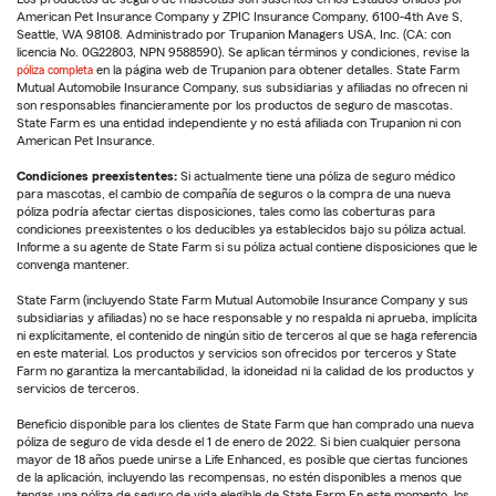
American Pet Insurance Company y ZPIC Insurance Company, 6100-4th Ave S,
Seattle, WA 98108. Administrado por Trupanion Managers USA, Inc. (CA: con
licencia No. 0G22803, NPN 9588590). Se aplican términos y condiciones, revise la
póliza completa
en la página web de Trupanion para obtener detalles. State Farm
Mutual Automobile Insurance Company, sus subsidiarias y afiliadas no ofrecen ni
son responsables financieramente por los productos de seguro de mascotas.
State Farm es una entidad independiente y no está afiliada con Trupanion ni con
American Pet Insurance.
Condiciones preexistentes:
Si actualmente tiene una póliza de seguro médico
para mascotas, el cambio de compañía de seguros o la compra de una nueva
póliza podría afectar ciertas disposiciones, tales como las coberturas para
condiciones preexistentes o los deducibles ya establecidos bajo su póliza actual.
Informe a su agente de State Farm si su póliza actual contiene disposiciones que le
convenga mantener.
State Farm (incluyendo State Farm Mutual Automobile Insurance Company y sus
subsidiarias y afiliadas) no se hace responsable y no respalda ni aprueba, implícita
ni explícitamente, el contenido de ningún sitio de terceros al que se haga referencia
en este material. Los productos y servicios son ofrecidos por terceros y State
Farm no garantiza la mercantabilidad, la idoneidad ni la calidad de los productos y
servicios de terceros.
Beneficio disponible para los clientes de State Farm que han comprado una nueva
póliza de seguro de vida desde el 1 de enero de 2022. Si bien cualquier persona
mayor de 18 años puede unirse a Life Enhanced, es posible que ciertas funciones
de la aplicación, incluyendo las recompensas, no estén disponibles a menos que
tengas una póliza de seguro de vida elegible de State Farm.En este momento, los