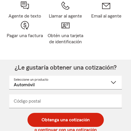
Agente de texto
Llamar al agente
Email al agente
Pagar una factura
Obtén una tarjeta
de identificación
¿Le gustaría obtener una cotización?
Seleccione un producto
Seleccione
un
nombre
de
producto
del
Código postal
Ingresa
Ingresa
_____
menú
un
un
desplegable
código
código
postal
postal
Obtenga una cotización
de
de
5
5
o continuar con una cotización