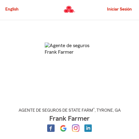
Pasar
al
English
Iniciar Sesión
contenido
principal
Comienzo
del
contenido
principal
®
AGENTE DE SEGUROS DE STATE FARM
,
TYRONE
, GA
Frank Farmer