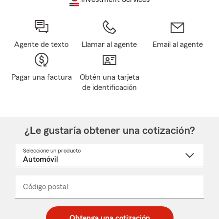
Agente de texto
Llamar al agente
Email al agente
Pagar una factura
Obtén una tarjeta
de identificación
¿Le gustaría obtener una cotización?
Seleccione un producto
Seleccione
un
nombre
de
producto
del
Código postal
Ingresa
Ingresa
_____
menú
un
un
desplegable
código
código
postal
postal
Obtenga una cotización