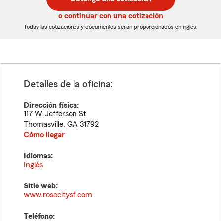
de
de
5
5
o continuar con una cotización
dígitos
dígitos
Todas las cotizaciones y documentos serán proporcionados en inglés.
Detalles de la oficina:
Dirección física:
117 W Jefferson St
Thomasville
,
GA
31792
Cómo llegar
Idiomas:
Inglés
Sitio web:
www.rosecitysf.com
Teléfono: