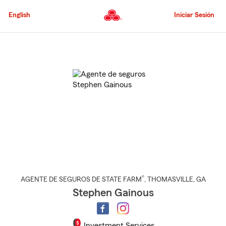
Pasar
al
English
Iniciar Sesión
contenido
principal
Comienzo
del
contenido
principal
®
AGENTE DE SEGUROS DE STATE FARM
,
THOMASVILLE
, GA
Stephen Gainous
Investment Services