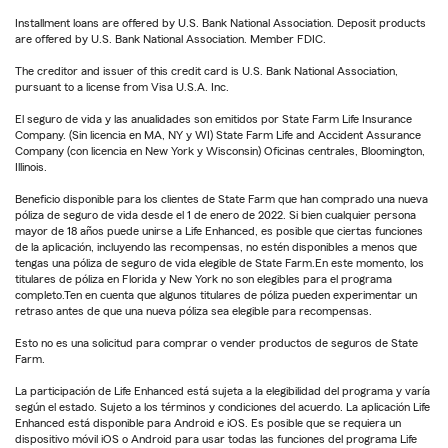
Installment loans are offered by U.S. Bank National Association. Deposit products
are offered by U.S. Bank National Association. Member FDIC.
The creditor and issuer of this credit card is U.S. Bank National Association,
pursuant to a license from Visa U.S.A. Inc.
El seguro de vida y las anualidades son emitidos por State Farm Life Insurance
Company. (Sin licencia en MA, NY y WI) State Farm Life and Accident Assurance
Company (con licencia en New York y Wisconsin) Oficinas centrales, Bloomington,
Illinois.
Beneficio disponible para los clientes de State Farm que han comprado una nueva
póliza de seguro de vida desde el 1 de enero de 2022. Si bien cualquier persona
mayor de 18 años puede unirse a Life Enhanced, es posible que ciertas funciones
de la aplicación, incluyendo las recompensas, no estén disponibles a menos que
tengas una póliza de seguro de vida elegible de State Farm.En este momento, los
titulares de póliza en Florida y New York no son elegibles para el programa
completo.Ten en cuenta que algunos titulares de póliza pueden experimentar un
retraso antes de que una nueva póliza sea elegible para recompensas.
Esto no es una solicitud para comprar o vender productos de seguros de State
Farm.
La participación de Life Enhanced está sujeta a la elegibilidad del programa y varía
según el estado. Sujeto a los términos y condiciones del acuerdo. La aplicación Life
Enhanced está disponible para Android e iOS. Es posible que se requiera un
dispositivo móvil iOS o Android para usar todas las funciones del programa Life