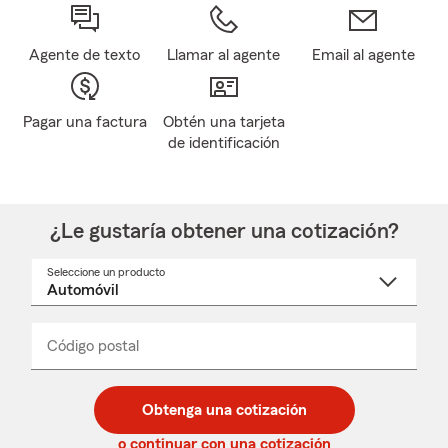
Agente de texto
Llamar al agente
Email al agente
Pagar una factura
Obtén una tarjeta
de identificación
¿Le gustaría obtener una cotización?
Seleccione un producto
Seleccione
un
nombre
de
producto
del
Código postal
Ingresa
Ingresa
_____
menú
un
un
desplegable
código
código
postal
postal
Obtenga una cotización
de
de
5
5
o continuar con una cotización