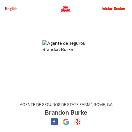
Pasar
al
English
Iniciar Sesión
contenido
principal
Comienzo
del
contenido
principal
®
AGENTE DE SEGUROS DE STATE FARM
,
ROME
, GA
Brandon Burke