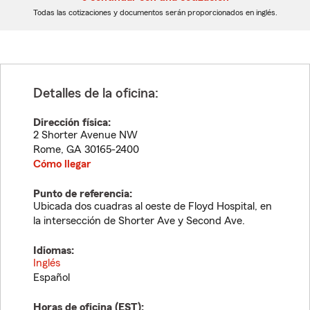
dígitos
dígitos
Todas las cotizaciones y documentos serán proporcionados en inglés.
Detalles de la oficina:
Dirección física:
2 Shorter Avenue NW
Rome
,
GA
30165-2400
Cómo llegar
Punto de referencia:
Ubicada dos cuadras al oeste de Floyd Hospital, en
la intersección de Shorter Ave y Second Ave.
Idiomas:
Inglés
Español
Horas de oficina (
EST
):