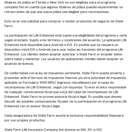
titulares de póliza en Florida y New York no son elegibles para el programa
completo.Ten en cuenta que algunos titulares de póliza pueden experimentar un
retraso antes de que una nueva póliza sea elegible para recompensas.
Esto no es una solicitud para comprar o vender productos de seguros de State
Farm.
La participación de Life Enhanced está sujeta a la elegibilidad del programa y varía
según el estado. Sujeto a los términos y condiciones del acuerdo. La aplicación Life
Enhanced está disponible para Android e iOS. Es posible que se requiera un
dispositivo móvil iOS o Android para usar todas las funciones del programa Life
Enhanced. Los clientes deben aceptar autorizar a State Farm a recopilar datos
sobre salud y bienestar. Los usuarios de aplicaciones móviles deben aceptar un
acuerdo de licencia.
De conformidad con la ley de impuestos pertinente, State Farm puede enviarte y
presentar ante el Servicio de Impuestos Internos y/u otra autoridad de impuestos
aplicable un Formulario 1099-MISC (ingresos misceláneos) por el canje de
recompensas de Life Enhanced, según corresponda. Tú eres el único responsable
de cualquier consecuencia fiscal que surja del canje de recompensas de Life
Enhanced. State Farm no provee asesoría fiscal ni legal. Es posible que desees
discutir las posibles consecuencias fiscales de tu participación en el programa Life
Enhanced con un asesor fiscal o legal.
Cada aseguradora de State Farm asume la exclusiva responsabilidad financiera
por sus propios productos.
State Farm Life Insurance Company (sin licencia en MA, NY ni WI)