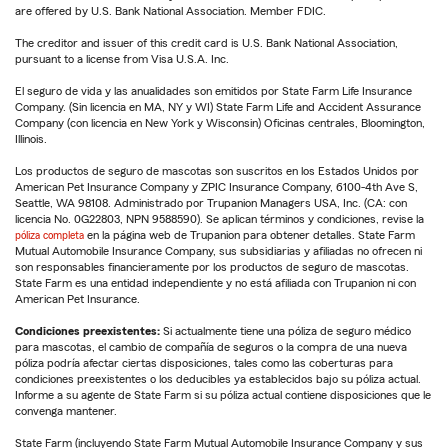
are offered by U.S. Bank National Association. Member FDIC.
The creditor and issuer of this credit card is U.S. Bank National Association,
pursuant to a license from Visa U.S.A. Inc.
El seguro de vida y las anualidades son emitidos por State Farm Life Insurance
Company. (Sin licencia en MA, NY y WI) State Farm Life and Accident Assurance
Company (con licencia en New York y Wisconsin) Oficinas centrales, Bloomington,
Illinois.
Los productos de seguro de mascotas son suscritos en los Estados Unidos por
American Pet Insurance Company y ZPIC Insurance Company, 6100-4th Ave S,
Seattle, WA 98108. Administrado por Trupanion Managers USA, Inc. (CA: con
licencia No. 0G22803, NPN 9588590). Se aplican términos y condiciones, revise la
póliza completa
en la página web de Trupanion para obtener detalles. State Farm
Mutual Automobile Insurance Company, sus subsidiarias y afiliadas no ofrecen ni
son responsables financieramente por los productos de seguro de mascotas.
State Farm es una entidad independiente y no está afiliada con Trupanion ni con
American Pet Insurance.
Condiciones preexistentes:
Si actualmente tiene una póliza de seguro médico
para mascotas, el cambio de compañía de seguros o la compra de una nueva
póliza podría afectar ciertas disposiciones, tales como las coberturas para
condiciones preexistentes o los deducibles ya establecidos bajo su póliza actual.
Informe a su agente de State Farm si su póliza actual contiene disposiciones que le
convenga mantener.
State Farm (incluyendo State Farm Mutual Automobile Insurance Company y sus