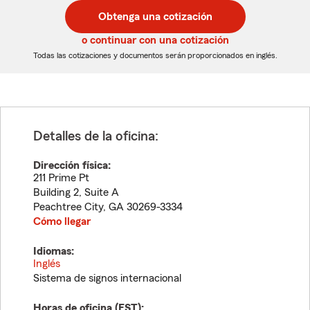
postal
postal
Obtenga una cotización
de
de
5
5
o continuar con una cotización
dígitos
dígitos
Todas las cotizaciones y documentos serán proporcionados en inglés.
Detalles de la oficina:
Dirección física:
211 Prime Pt
Building 2, Suite A
Peachtree City
,
GA
30269-3334
Cómo llegar
Idiomas:
Inglés
Sistema de signos internacional
Horas de oficina (
EST
):