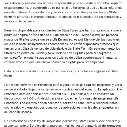
subsidiarias y afiliadas) no se hace responsable y no respalda ni aprueba, implícita
ni explícitamente, el contenido de ningún sitio de terceros al que se haga referencia
en este material. Los productos y servicios son ofrecidos por terceros y State
Farm no garantiza la mercantabilidad, la idoneidad ni la calidad de los productos y
servicios de terceros.
Beneficio disponible para los clientes de State Farm que han comprado una nueva
póliza de seguro de vida desde el 1 de enero de 2022. Si bien cualquier persona
mayor de 18 años puede unirse a Life Enhanced, es posible que ciertas funciones
de la aplicación, incluyendo las recompensas, no estén disponibles a menos que
tengas una póliza de seguro de vida elegible de State Farm.En este momento, los
titulares de póliza en Florida y New York no son elegibles para el programa
completo.Ten en cuenta que algunos titulares de póliza pueden experimentar un
retraso antes de que una nueva póliza sea elegible para recompensas.
Esto no es una solicitud para comprar o vender productos de seguros de State
Farm.
La participación de Life Enhanced está sujeta a la elegibilidad del programa y varía
según el estado. Sujeto a los términos y condiciones del acuerdo. La aplicación Life
Enhanced está disponible para Android e iOS. Es posible que se requiera un
dispositivo móvil iOS o Android para usar todas las funciones del programa Life
Enhanced. Los clientes deben aceptar autorizar a State Farm a recopilar datos
sobre salud y bienestar. Los usuarios de aplicaciones móviles deben aceptar un
acuerdo de licencia.
De conformidad con la ley de impuestos pertinente, State Farm puede enviarte y
presentar ante el Servicio de Impuestos Internos y/u otra autoridad de impuestos