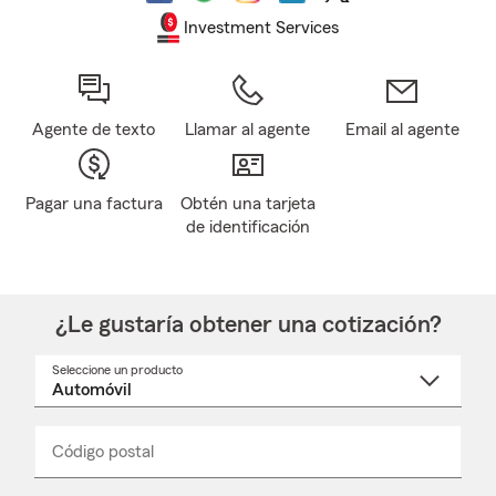
Investment Services
Agente de texto
Llamar al agente
Email al agente
Pagar una factura
Obtén una tarjeta
de identificación
¿Le gustaría obtener una cotización?
Seleccione un producto
Seleccione
un
nombre
de
producto
del
Código postal
Ingresa
Ingresa
_____
menú
un
un
desplegable
código
código