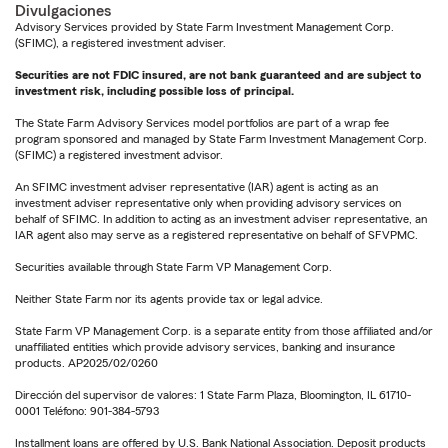
Divulgaciones
Advisory Services provided by State Farm Investment Management Corp.
(SFIMC), a registered investment adviser.
Securities are not FDIC insured, are not bank guaranteed and are subject to
investment risk, including possible loss of principal.
The State Farm Advisory Services model portfolios are part of a wrap fee
program sponsored and managed by State Farm Investment Management Corp.
(SFIMC) a registered investment advisor.
An SFIMC investment adviser representative (IAR) agent is acting as an
investment adviser representative only when providing advisory services on
behalf of SFIMC. In addition to acting as an investment adviser representative, an
IAR agent also may serve as a registered representative on behalf of SFVPMC.
Securities available through State Farm VP Management Corp.
Neither State Farm nor its agents provide tax or legal advice.
State Farm VP Management Corp. is a separate entity from those affiliated and/or
unaffiliated entities which provide advisory services, banking and insurance
products. AP2025/02/0260
Dirección del supervisor de valores: 1 State Farm Plaza, Bloomington, IL 61710-
0001 Teléfono: 901-384-5793
Installment loans are offered by U.S. Bank National Association. Deposit products