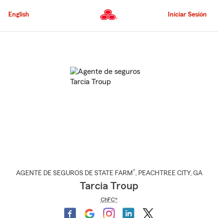
Pasar
al
English
Iniciar Sesión
contenido
principal
Comienzo
del
contenido
principal
®
AGENTE DE SEGUROS DE STATE FARM
,
PEACHTREE CITY
, GA
Tarcia Troup
ChFC®