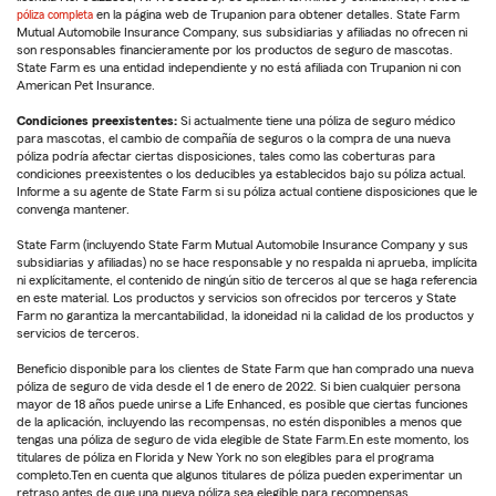
póliza completa
en la página web de Trupanion para obtener detalles. State Farm
Mutual Automobile Insurance Company, sus subsidiarias y afiliadas no ofrecen ni
son responsables financieramente por los productos de seguro de mascotas.
State Farm es una entidad independiente y no está afiliada con Trupanion ni con
American Pet Insurance.
Condiciones preexistentes:
Si actualmente tiene una póliza de seguro médico
para mascotas, el cambio de compañía de seguros o la compra de una nueva
póliza podría afectar ciertas disposiciones, tales como las coberturas para
condiciones preexistentes o los deducibles ya establecidos bajo su póliza actual.
Informe a su agente de State Farm si su póliza actual contiene disposiciones que le
convenga mantener.
State Farm (incluyendo State Farm Mutual Automobile Insurance Company y sus
subsidiarias y afiliadas) no se hace responsable y no respalda ni aprueba, implícita
ni explícitamente, el contenido de ningún sitio de terceros al que se haga referencia
en este material. Los productos y servicios son ofrecidos por terceros y State
Farm no garantiza la mercantabilidad, la idoneidad ni la calidad de los productos y
servicios de terceros.
Beneficio disponible para los clientes de State Farm que han comprado una nueva
póliza de seguro de vida desde el 1 de enero de 2022. Si bien cualquier persona
mayor de 18 años puede unirse a Life Enhanced, es posible que ciertas funciones
de la aplicación, incluyendo las recompensas, no estén disponibles a menos que
tengas una póliza de seguro de vida elegible de State Farm.En este momento, los
titulares de póliza en Florida y New York no son elegibles para el programa
completo.Ten en cuenta que algunos titulares de póliza pueden experimentar un
retraso antes de que una nueva póliza sea elegible para recompensas.