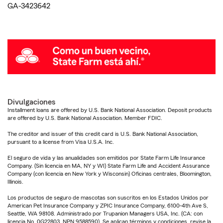
GA-3423642
Divulgaciones
Installment loans are offered by U.S. Bank National Association. Deposit products
are offered by U.S. Bank National Association. Member FDIC.
The creditor and issuer of this credit card is U.S. Bank National Association,
pursuant to a license from Visa U.S.A. Inc.
El seguro de vida y las anualidades son emitidos por State Farm Life Insurance
Company. (Sin licencia en MA, NY y WI) State Farm Life and Accident Assurance
Company (con licencia en New York y Wisconsin) Oficinas centrales, Bloomington,
Illinois.
Los productos de seguro de mascotas son suscritos en los Estados Unidos por
American Pet Insurance Company y ZPIC Insurance Company, 6100-4th Ave S,
Seattle, WA 98108. Administrado por Trupanion Managers USA, Inc. (CA: con
licencia No. 0G22803, NPN 9588590). Se aplican términos y condiciones, revise la