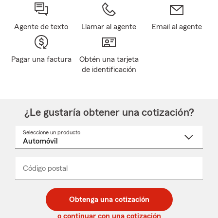
Agente de texto
Llamar al agente
Email al agente
Pagar una factura
Obtén una tarjeta
de identificación
¿Le gustaría obtener una cotización?
Seleccione un producto
Seleccione
un
nombre
de
producto
del
Código postal
Ingresa
Ingresa
_____
menú
un
un
desplegable
código
código
postal
postal
Obtenga una cotización
de
de
5
5
o continuar con una cotización