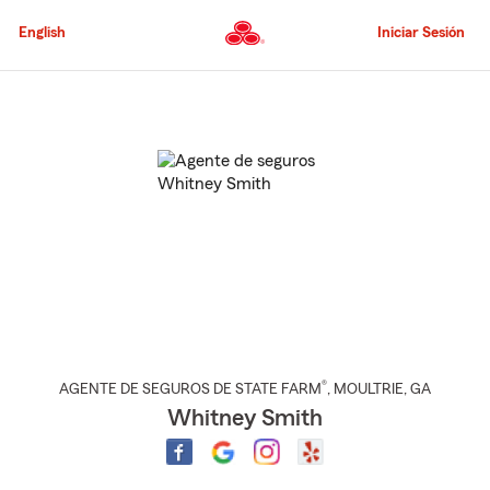
Pasar
al
English
Iniciar Sesión
contenido
principal
Comienzo
del
contenido
principal
®
AGENTE DE SEGUROS DE STATE FARM
,
MOULTRIE
, GA
Whitney Smith