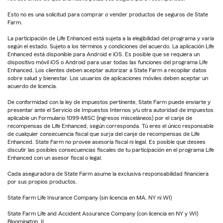
Esto no es una solicitud para comprar o vender productos de seguros de State
Farm.
La participación de Life Enhanced está sujeta a la elegibilidad del programa y varía
según el estado. Sujeto a los términos y condiciones del acuerdo. La aplicación Life
Enhanced está disponible para Android e iOS. Es posible que se requiera un
dispositivo móvil iOS o Android para usar todas las funciones del programa Life
Enhanced. Los clientes deben aceptar autorizar a State Farm a recopilar datos
sobre salud y bienestar. Los usuarios de aplicaciones móviles deben aceptar un
acuerdo de licencia.
De conformidad con la ley de impuestos pertinente, State Farm puede enviarte y
presentar ante el Servicio de Impuestos Internos y/u otra autoridad de impuestos
aplicable un Formulario 1099-MISC (ingresos misceláneos) por el canje de
recompensas de Life Enhanced, según corresponda. Tú eres el único responsable
de cualquier consecuencia fiscal que surja del canje de recompensas de Life
Enhanced. State Farm no provee asesoría fiscal ni legal. Es posible que desees
discutir las posibles consecuencias fiscales de tu participación en el programa Life
Enhanced con un asesor fiscal o legal.
Cada aseguradora de State Farm asume la exclusiva responsabilidad financiera
por sus propios productos.
State Farm Life Insurance Company (sin licencia en MA, NY ni WI)
State Farm Life and Accident Assurance Company (con licencia en NY y WI)
Bloomington, IL