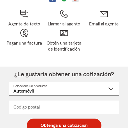
Agente de texto
Llamar al agente
Email al agente
Pagar una factura
Obtén una tarjeta
de identificación
¿Le gustaría obtener una cotización?
Seleccione un producto
Seleccione
un
nombre
de
producto
del
Código postal
Ingresa
Ingresa
_____
menú
un
un
desplegable
código
código
postal
postal
Obtenga una cotización
de
de