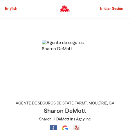
Pasar
al
English
Iniciar Sesión
contenido
principal
Comienzo
del
contenido
principal
®
AGENTE DE SEGUROS DE STATE FARM
,
MOULTRIE
, GA
Sharon DeMott
Sharon H DeMott Ins Agcy Inc