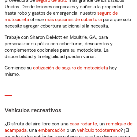
proveedora de
seguro de auto
más grande de los Estados
Unidos. Desde lesiones corporales y daños a la propiedad
hasta robo y gastos de emergencia, nuestro
seguro de
motocicleta
ofrece
más opciones de cobertura
para que solo
necesite agregar cobertura adicional si la necesita.
Trabaje con Sharon DeMott en Moultrie, GA, para
personalizar su póliza con coberturas, descuentos y
complementos opcionales para su motocicleta. La
disponibilidad y la elegibilidad pueden variar.
Comience su
cotización de seguro de motocicleta
hoy
mismo.
Vehículos recreativos
¿Disfruta del aire libre con una
casa rodante
, un
remolque de
acampada
, una
embarcación
o un
vehículo todoterreno
? ¡El
mundo de los vehículos recreativos es casi tan diverso como