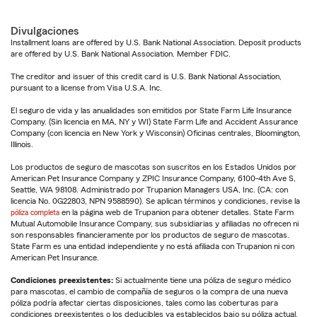
Divulgaciones
Installment loans are offered by U.S. Bank National Association. Deposit products
are offered by U.S. Bank National Association. Member FDIC.
The creditor and issuer of this credit card is U.S. Bank National Association,
pursuant to a license from Visa U.S.A. Inc.
El seguro de vida y las anualidades son emitidos por State Farm Life Insurance
Company. (Sin licencia en MA, NY y WI) State Farm Life and Accident Assurance
Company (con licencia en New York y Wisconsin) Oficinas centrales, Bloomington,
Illinois.
Los productos de seguro de mascotas son suscritos en los Estados Unidos por
American Pet Insurance Company y ZPIC Insurance Company, 6100-4th Ave S,
Seattle, WA 98108. Administrado por Trupanion Managers USA, Inc. (CA: con
licencia No. 0G22803, NPN 9588590). Se aplican términos y condiciones, revise la
póliza completa
en la página web de Trupanion para obtener detalles. State Farm
Mutual Automobile Insurance Company, sus subsidiarias y afiliadas no ofrecen ni
son responsables financieramente por los productos de seguro de mascotas.
State Farm es una entidad independiente y no está afiliada con Trupanion ni con
American Pet Insurance.
Condiciones preexistentes:
Si actualmente tiene una póliza de seguro médico
para mascotas, el cambio de compañía de seguros o la compra de una nueva
póliza podría afectar ciertas disposiciones, tales como las coberturas para
condiciones preexistentes o los deducibles ya establecidos bajo su póliza actual.