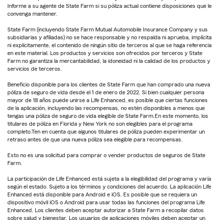
Informe a su agente de State Farm si su póliza actual contiene disposiciones que le
convenga mantener.
State Farm (incluyendo State Farm Mutual Automobile Insurance Company y sus
subsidiarias y afiliadas) no se hace responsable y no respalda ni aprueba, implícita
ni explícitamente, el contenido de ningún sitio de terceros al que se haga referencia
en este material. Los productos y servicios son ofrecidos por terceros y State
Farm no garantiza la mercantabilidad, la idoneidad ni la calidad de los productos y
servicios de terceros.
Beneficio disponible para los clientes de State Farm que han comprado una nueva
póliza de seguro de vida desde el 1 de enero de 2022. Si bien cualquier persona
mayor de 18 años puede unirse a Life Enhanced, es posible que ciertas funciones
de la aplicación, incluyendo las recompensas, no estén disponibles a menos que
tengas una póliza de seguro de vida elegible de State Farm.En este momento, los
titulares de póliza en Florida y New York no son elegibles para el programa
completo.Ten en cuenta que algunos titulares de póliza pueden experimentar un
retraso antes de que una nueva póliza sea elegible para recompensas.
Esto no es una solicitud para comprar o vender productos de seguros de State
Farm.
La participación de Life Enhanced está sujeta a la elegibilidad del programa y varía
según el estado. Sujeto a los términos y condiciones del acuerdo. La aplicación Life
Enhanced está disponible para Android e iOS. Es posible que se requiera un
dispositivo móvil iOS o Android para usar todas las funciones del programa Life
Enhanced. Los clientes deben aceptar autorizar a State Farm a recopilar datos
sobre salud y bienestar. Los usuarios de aplicaciones móviles deben aceptar un