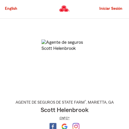
Pasar
al
English
Iniciar Sesión
contenido
principal
Comienzo
del
contenido
principal
®
AGENTE DE SEGUROS DE STATE FARM
,
MARIETTA
, GA
Scott Helenbrook
ChFC®