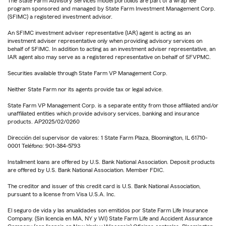
The State Farm Advisory Services model portfolios are part of a wrap fee
program sponsored and managed by State Farm Investment Management Corp.
(SFIMC) a registered investment advisor.
An SFIMC investment adviser representative (IAR) agent is acting as an
investment adviser representative only when providing advisory services on
behalf of SFIMC. In addition to acting as an investment adviser representative, an
IAR agent also may serve as a registered representative on behalf of SFVPMC.
Securities available through State Farm VP Management Corp.
Neither State Farm nor its agents provide tax or legal advice.
State Farm VP Management Corp. is a separate entity from those affiliated and/or
unaffiliated entities which provide advisory services, banking and insurance
products. AP2025/02/0260
Dirección del supervisor de valores: 1 State Farm Plaza, Bloomington, IL 61710-
0001 Teléfono: 901-384-5793
Installment loans are offered by U.S. Bank National Association. Deposit products
are offered by U.S. Bank National Association. Member FDIC.
The creditor and issuer of this credit card is U.S. Bank National Association,
pursuant to a license from Visa U.S.A. Inc.
El seguro de vida y las anualidades son emitidos por State Farm Life Insurance
Company. (Sin licencia en MA, NY y WI) State Farm Life and Accident Assurance