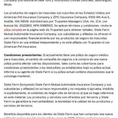
Company (con licencia en New York y Wisconsin) Oficinas centrales, Bloomington,
Illinois.
Los productos de seguro de mascotas son suscritos en los Estados Unidos por
American Pet Insurance Company y ZPIC Insurance Company, 6100-4th Ave S,
Seattle, WA 98108. Administrado por Trupanion Managers USA, Inc. (CA: con
licencia No. 0G22803, NPN 9588590). Se aplican términos y condiciones, revise la
póliza completa
en la página web de Trupanion para obtener detalles. State Farm
Mutual Automobile Insurance Company, sus subsidiarias y afiliadas no ofrecen ni
son responsables financieramente por los productos de seguro de mascotas.
State Farm es una entidad independiente y no está afiliada con Trupanion ni con
American Pet Insurance.
Condiciones preexistentes:
Si actualmente tiene una póliza de seguro médico
para mascotas, el cambio de compañía de seguros o la compra de una nueva
póliza podría afectar ciertas disposiciones, tales como las coberturas para
condiciones preexistentes o los deducibles ya establecidos bajo su póliza actual.
Informe a su agente de State Farm si su póliza actual contiene disposiciones que le
convenga mantener.
State Farm (incluyendo State Farm Mutual Automobile Insurance Company y sus
subsidiarias y afiliadas) no se hace responsable y no respalda ni aprueba, implícita
ni explícitamente, el contenido de ningún sitio de terceros al que se haga referencia
en este material. Los productos y servicios son ofrecidos por terceros y State
Farm no garantiza la mercantabilidad, la idoneidad ni la calidad de los productos y
servicios de terceros.
Beneficio disponible para los clientes de State Farm que han comprado una nueva