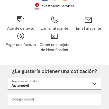
Investment Services
Agente de texto
Llamar al agente
Email al agente
Pagar una factura
Obtén una tarjeta
de identificación
¿Le gustaría obtener una cotización?
Seleccione un producto
Seleccione
un
nombre
de
producto
del
Código postal
Ingresa
Ingresa
_____
menú
un
un
desplegable
código
código