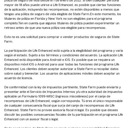
póliza de seguro de vida desde el 1 de enero de 2022. Si bien cualquier persona
mayor de 18 años puede unirse a Life Enhanced, es posible que ciertas funciones
de la aplicación, incluyendo las recompensas, no estén disponibles a menos que
tengas una póliza de seguro de vida elegible de State Farm.En este momento, los
titulares de póliza en Florida y New York no son elegibles para el programa
completo.Ten en cuenta que algunos titulares de póliza pueden experimentar un
retraso antes de que una nueva póliza sea elegible para recompensas.
Esto no es una solicitud para comprar o vender productos de seguros de State
Farm.
La participación de Life Enhanced está sujeta a la elegibilidad del programa y varía
según el estado. Sujeto a los términos y condiciones del acuerdo. La aplicación Life
Enhanced está disponible para Android e iOS. Es posible que se requiera un
dispositivo móvil iOS o Android para usar todas las funciones del programa Life
Enhanced. Los clientes deben aceptar autorizar a State Farm a recopilar datos
sobre salud y bienestar. Los usuarios de aplicaciones móviles deben aceptar un
acuerdo de licencia.
De conformidad con la ley de impuestos pertinente, State Farm puede enviarte y
presentar ante el Servicio de Impuestos Internos y/u otra autoridad de impuestos
aplicable un Formulario 1099-MISC (ingresos misceláneos) por el canje de
recompensas de Life Enhanced, según corresponda. Tú eres el único responsable
de cualquier consecuencia fiscal que surja del canje de recompensas de Life
Enhanced. State Farm no provee asesoría fiscal ni legal. Es posible que desees
discutir las posibles consecuencias fiscales de tu participación en el programa Life
Enhanced con un asesor fiscal o legal.