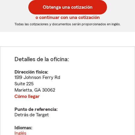
postal
postal
Obtenga una cotización
de
de
5
5
o continuar con una cotización
dígitos
dígitos
Todas las cotizaciones y documentos serán proporcionados en inglés.
Detalles de la oficina:
Dirección física:
1519 Johnson Ferry Rd
Suite 225
Marietta
,
GA
30062
Cómo llegar
Punto de referencia:
Detrás de Target
Idiomas:
Inglés