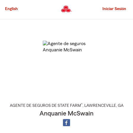
Pasar
al
English
Iniciar Sesión
contenido
principal
Comienzo
del
contenido
principal
®
AGENTE DE SEGUROS DE STATE FARM
,
LAWRENCEVILLE
, GA
Anquanie McSwain