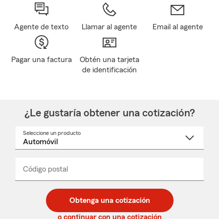
Agente de texto
Llamar al agente
Email al agente
Pagar una factura
Obtén una tarjeta
de identificación
¿Le gustaría obtener una cotización?
Seleccione un producto
Seleccione
un
nombre
de
producto
del
Código postal
Ingresa
Ingresa
_____
menú
un
un
desplegable
código
código
postal
postal
Obtenga una cotización
de
de
5
5
o continuar con una cotización