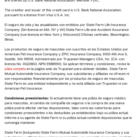
are offered by U.S. Bank National Association. Member FDIC.
The creditor and issuer of this credit card is U.S. Bank National Association,
pursuant to a license from Visa U.S.A. Inc.
El seguro de vida y las anualidades son emitidos por State Farm Life Insurance
Company. (Sin licencia en MA, NY y WI) State Farm Life and Accident Assurance
Company (con licencia en New York y Wisconsin) Oficinas centrales, Bloomington,
Illinois.
Los productos de seguro de mascotas son suscritos en los Estados Unidos por
American Pet Insurance Company y ZPIC Insurance Company, 6100-4th Ave S,
Seattle, WA 98108. Administrado por Trupanion Managers USA, Inc. (CA: con
licencia No. 0G22803, NPN 9588590). Se aplican términos y condiciones, revise la
póliza completa
en la página web de Trupanion para obtener detalles. State Farm
Mutual Automobile Insurance Company, sus subsidiarias y afiliadas no ofrecen ni
son responsables financieramente por los productos de seguro de mascotas.
State Farm es una entidad independiente y no está afiliada con Trupanion ni con
American Pet Insurance.
Condiciones preexistentes:
Si actualmente tiene una póliza de seguro médico
para mascotas, el cambio de compañía de seguros o la compra de una nueva
póliza podría afectar ciertas disposiciones, tales como las coberturas para
condiciones preexistentes o los deducibles ya establecidos bajo su póliza actual.
Informe a su agente de State Farm si su póliza actual contiene disposiciones que le
convenga mantener.
State Farm (incluyendo State Farm Mutual Automobile Insurance Company y sus