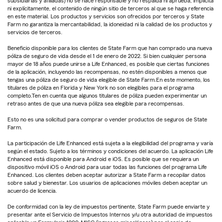
subsidiarias y afiliadas) no se hace responsable y no respalda ni aprueba, implícita
ni explícitamente, el contenido de ningún sitio de terceros al que se haga referencia
en este material. Los productos y servicios son ofrecidos por terceros y State
Farm no garantiza la mercantabilidad, la idoneidad ni la calidad de los productos y
servicios de terceros.
Beneficio disponible para los clientes de State Farm que han comprado una nueva
póliza de seguro de vida desde el 1 de enero de 2022. Si bien cualquier persona
mayor de 18 años puede unirse a Life Enhanced, es posible que ciertas funciones
de la aplicación, incluyendo las recompensas, no estén disponibles a menos que
tengas una póliza de seguro de vida elegible de State Farm.En este momento, los
titulares de póliza en Florida y New York no son elegibles para el programa
completo.Ten en cuenta que algunos titulares de póliza pueden experimentar un
retraso antes de que una nueva póliza sea elegible para recompensas.
Esto no es una solicitud para comprar o vender productos de seguros de State
Farm.
La participación de Life Enhanced está sujeta a la elegibilidad del programa y varía
según el estado. Sujeto a los términos y condiciones del acuerdo. La aplicación Life
Enhanced está disponible para Android e iOS. Es posible que se requiera un
dispositivo móvil iOS o Android para usar todas las funciones del programa Life
Enhanced. Los clientes deben aceptar autorizar a State Farm a recopilar datos
sobre salud y bienestar. Los usuarios de aplicaciones móviles deben aceptar un
acuerdo de licencia.
De conformidad con la ley de impuestos pertinente, State Farm puede enviarte y
presentar ante el Servicio de Impuestos Internos y/u otra autoridad de impuestos