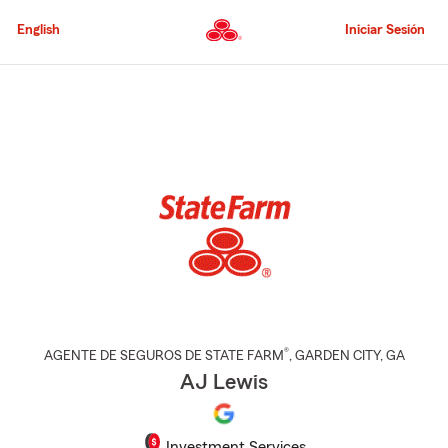
Pasar
al
English
Iniciar Sesión
contenido
principal
Comienzo
del
contenido
principal
®
AGENTE DE SEGUROS DE STATE FARM
,
GARDEN CITY
, GA
AJ Lewis
Investment Services