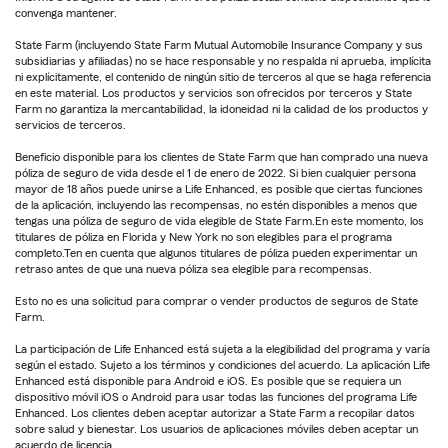
convenga mantener.
State Farm (incluyendo State Farm Mutual Automobile Insurance Company y sus
subsidiarias y afiliadas) no se hace responsable y no respalda ni aprueba, implícita
ni explícitamente, el contenido de ningún sitio de terceros al que se haga referencia
en este material. Los productos y servicios son ofrecidos por terceros y State
Farm no garantiza la mercantabilidad, la idoneidad ni la calidad de los productos y
servicios de terceros.
Beneficio disponible para los clientes de State Farm que han comprado una nueva
póliza de seguro de vida desde el 1 de enero de 2022. Si bien cualquier persona
mayor de 18 años puede unirse a Life Enhanced, es posible que ciertas funciones
de la aplicación, incluyendo las recompensas, no estén disponibles a menos que
tengas una póliza de seguro de vida elegible de State Farm.En este momento, los
titulares de póliza en Florida y New York no son elegibles para el programa
completo.Ten en cuenta que algunos titulares de póliza pueden experimentar un
retraso antes de que una nueva póliza sea elegible para recompensas.
Esto no es una solicitud para comprar o vender productos de seguros de State
Farm.
La participación de Life Enhanced está sujeta a la elegibilidad del programa y varía
según el estado. Sujeto a los términos y condiciones del acuerdo. La aplicación Life
Enhanced está disponible para Android e iOS. Es posible que se requiera un
dispositivo móvil iOS o Android para usar todas las funciones del programa Life
Enhanced. Los clientes deben aceptar autorizar a State Farm a recopilar datos
sobre salud y bienestar. Los usuarios de aplicaciones móviles deben aceptar un
acuerdo de licencia.