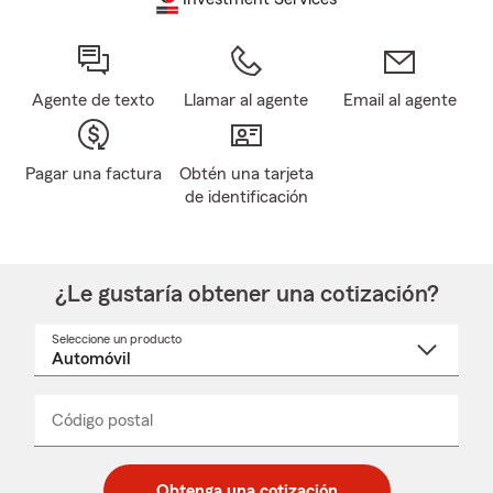
Agente de texto
Llamar al agente
Email al agente
Pagar una factura
Obtén una tarjeta
de identificación
¿Le gustaría obtener una cotización?
Seleccione un producto
Seleccione
un
nombre
de
producto
del
Código postal
Ingresa
Ingresa
_____
menú
un
un
desplegable
código
código
postal
postal
Obtenga una cotización