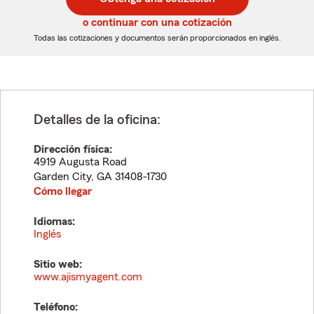
de
de
5
5
o continuar con una cotización
dígitos
dígitos
Todas las cotizaciones y documentos serán proporcionados en inglés.
Detalles de la oficina:
Dirección física:
4919 Augusta Road
Garden City
,
GA
31408-1730
Cómo llegar
Idiomas:
Inglés
Sitio web:
www.ajismyagent.com
Teléfono: