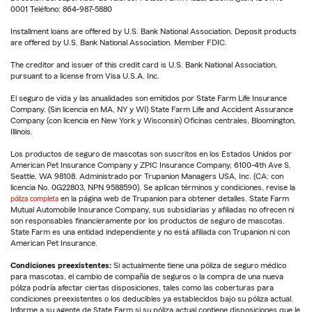
0001 Teléfono: 864-987-5880
Installment loans are offered by U.S. Bank National Association. Deposit products
are offered by U.S. Bank National Association. Member FDIC.
The creditor and issuer of this credit card is U.S. Bank National Association,
pursuant to a license from Visa U.S.A. Inc.
El seguro de vida y las anualidades son emitidos por State Farm Life Insurance
Company. (Sin licencia en MA, NY y WI) State Farm Life and Accident Assurance
Company (con licencia en New York y Wisconsin) Oficinas centrales, Bloomington,
Illinois.
Los productos de seguro de mascotas son suscritos en los Estados Unidos por
American Pet Insurance Company y ZPIC Insurance Company, 6100-4th Ave S,
Seattle, WA 98108. Administrado por Trupanion Managers USA, Inc. (CA: con
licencia No. 0G22803, NPN 9588590). Se aplican términos y condiciones, revise la
póliza completa
en la página web de Trupanion para obtener detalles. State Farm
Mutual Automobile Insurance Company, sus subsidiarias y afiliadas no ofrecen ni
son responsables financieramente por los productos de seguro de mascotas.
State Farm es una entidad independiente y no está afiliada con Trupanion ni con
American Pet Insurance.
Condiciones preexistentes:
Si actualmente tiene una póliza de seguro médico
para mascotas, el cambio de compañía de seguros o la compra de una nueva
póliza podría afectar ciertas disposiciones, tales como las coberturas para
condiciones preexistentes o los deducibles ya establecidos bajo su póliza actual.
Informe a su agente de State Farm si su póliza actual contiene disposiciones que le