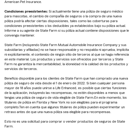
American Pet Insurance.
Condiciones preexistentes:
Si actualmente tiene una póliza de seguro médico
para mascotas, el cambio de compañía de seguros o la compra de una nueva
póliza podría afectar ciertas disposiciones, tales como las coberturas para
condiciones preexistentes o los deducibles ya establecidos bajo su póliza actual.
Informe a su agente de State Farm si su póliza actual contiene disposiciones que le
convenga mantener.
State Farm (incluyendo State Farm Mutual Automobile Insurance Company y sus
subsidiarias y afiliadas) no se hace responsable y no respalda ni aprueba, implícita
ni explícitamente, el contenido de ningún sitio de terceros al que se haga referencia
en este material. Los productos y servicios son ofrecidos por terceros y State
Farm no garantiza la mercantabilidad, la idoneidad ni la calidad de los productos y
servicios de terceros.
Beneficio disponible para los clientes de State Farm que han comprado una nueva
póliza de seguro de vida desde el 1 de enero de 2022. Si bien cualquier persona
mayor de 18 años puede unirse a Life Enhanced, es posible que ciertas funciones
de la aplicación, incluyendo las recompensas, no estén disponibles a menos que
tengas una póliza de seguro de vida elegible de State Farm.En este momento, los
titulares de póliza en Florida y New York no son elegibles para el programa
completo.Ten en cuenta que algunos titulares de póliza pueden experimentar un
retraso antes de que una nueva póliza sea elegible para recompensas.
Esto no es una solicitud para comprar o vender productos de seguros de State
Farm.