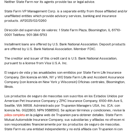
Neither State Farm nor its agents provide tax or legal advice.
State Farm VP Management Corp. is a separate entity from those affiliated and/or
unaffiliated entities which provide advisory services, banking and insurance
products. AP2025/02/0260
Dirección del supervisor de valores: 1 State Farm Plaza, Bloomington, IL 61710-
0001 Teléfono: 901-384-5793
Installment loans are offered by U.S. Bank National Association. Deposit products
are offered by U.S. Bank National Association. Member FDIC.
The creditor and issuer of this credit card is U.S. Bank National Association,
pursuant to a license from Visa U.S.A. Inc.
El seguro de vida y las anualidades son emitidos por State Farm Life Insurance
Company. (Sin licencia en MA, NY y WI) State Farm Life and Accident Assurance
Company (con licencia en New York y Wisconsin) Oficinas centrales, Bloomington,
Illinois.
Los productos de seguro de mascotas son suscritos en los Estados Unidos por
American Pet Insurance Company y ZPIC Insurance Company, 6100-4th Ave S,
Seattle, WA 98108. Administrado por Trupanion Managers USA, Inc. (CA: con
licencia No. 0G22803, NPN 9588590). Se aplican términos y condiciones, revise la
póliza completa
en la página web de Trupanion para obtener detalles. State Farm
Mutual Automobile Insurance Company, sus subsidiarias y afiliadas no ofrecen ni
son responsables financieramente por los productos de seguro de mascotas.
State Farm es una entidad independiente y no está afiliada con Trupanion ni con