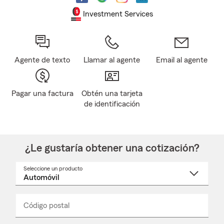
Investment Services
Agente de texto
Llamar al agente
Email al agente
Pagar una factura
Obtén una tarjeta
de identificación
¿Le gustaría obtener una cotización?
Seleccione un producto
Seleccione
un
nombre
de
producto
del
Código postal
Ingresa
Ingresa
_____
menú
un
un
desplegable
código
código