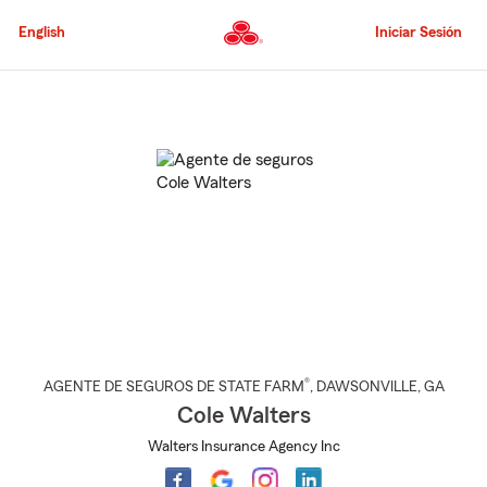
Pasar
al
English
Iniciar Sesión
contenido
principal
Comienzo
del
contenido
principal
®
AGENTE DE SEGUROS DE STATE FARM
,
DAWSONVILLE
, GA
Cole Walters
Walters Insurance Agency Inc