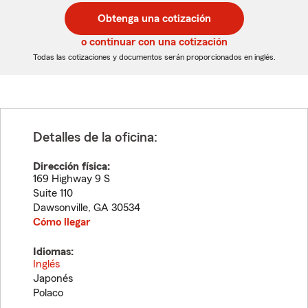
postal
postal
Obtenga una cotización
de
de
5
5
o continuar con una cotización
dígitos
dígitos
Todas las cotizaciones y documentos serán proporcionados en inglés.
Detalles de la oficina:
Dirección física:
169 Highway 9 S
Suite 110
Dawsonville
,
GA
30534
Cómo llegar
Idiomas:
Inglés
Japonés
Polaco