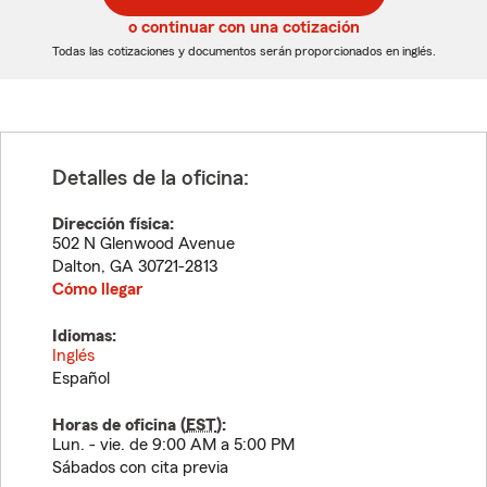
5
5
o continuar con una cotización
dígitos
dígitos
Todas las cotizaciones y documentos serán proporcionados en inglés.
Detalles de la oficina:
Dirección física:
502 N Glenwood Avenue
Dalton
,
GA
30721-2813
Cómo llegar
Idiomas:
Inglés
Español
Horas de oficina (
EST
):
Lun. - vie. de 9:00 AM a 5:00 PM
Sábados con cita previa