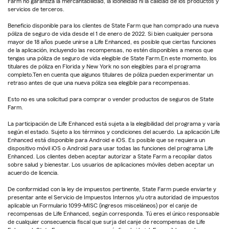
Farm no garantiza la mercantabilidad, la idoneidad ni la calidad de los productos y
servicios de terceros.
Beneficio disponible para los clientes de State Farm que han comprado una nueva
póliza de seguro de vida desde el 1 de enero de 2022. Si bien cualquier persona
mayor de 18 años puede unirse a Life Enhanced, es posible que ciertas funciones
de la aplicación, incluyendo las recompensas, no estén disponibles a menos que
tengas una póliza de seguro de vida elegible de State Farm.En este momento, los
titulares de póliza en Florida y New York no son elegibles para el programa
completo.Ten en cuenta que algunos titulares de póliza pueden experimentar un
retraso antes de que una nueva póliza sea elegible para recompensas.
Esto no es una solicitud para comprar o vender productos de seguros de State
Farm.
La participación de Life Enhanced está sujeta a la elegibilidad del programa y varía
según el estado. Sujeto a los términos y condiciones del acuerdo. La aplicación Life
Enhanced está disponible para Android e iOS. Es posible que se requiera un
dispositivo móvil iOS o Android para usar todas las funciones del programa Life
Enhanced. Los clientes deben aceptar autorizar a State Farm a recopilar datos
sobre salud y bienestar. Los usuarios de aplicaciones móviles deben aceptar un
acuerdo de licencia.
De conformidad con la ley de impuestos pertinente, State Farm puede enviarte y
presentar ante el Servicio de Impuestos Internos y/u otra autoridad de impuestos
aplicable un Formulario 1099-MISC (ingresos misceláneos) por el canje de
recompensas de Life Enhanced, según corresponda. Tú eres el único responsable
de cualquier consecuencia fiscal que surja del canje de recompensas de Life