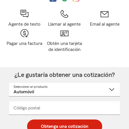
Agente de texto
Llamar al agente
Email al agente
Pagar una factura
Obtén una tarjeta
de identificación
¿Le gustaría obtener una cotización?
Seleccione un producto
Seleccione
un
nombre
de
producto
del
Código postal
Ingresa
Ingresa
_____
menú
un
un
desplegable
código
código
postal
postal
Obtenga una cotización
de
de