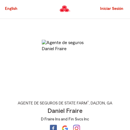
Pasar
al
English
Iniciar Sesión
contenido
principal
Comienzo
del
contenido
principal
®
AGENTE DE SEGUROS DE STATE FARM
,
DALTON
, GA
Daniel Fraire
D Fraire Ins and Fin Svcs Inc