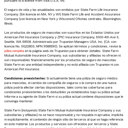
pursuant to a license from Visa U.S.A. Inc.
El seguro de vida y las anualidades son emitidos por State Farm Life Insurance
Company. (Sin licencia en MA, NY y WI) State Farm Life and Accident Assurance
Company (con licencia en New York y Wisconsin) Oficinas centrales, Bloomington,
Illinois.
Los productos de seguro de mascotas son suscritos en los Estados Unidos por
American Pet Insurance Company y ZPIC Insurance Company, 6100-4th Ave S,
Seattle, WA 98108. Administrado por Trupanion Managers USA, Inc. (CA: con
licencia No. 0G22803, NPN 9588590). Se aplican términos y condiciones, revise la
póliza completa
en la página web de Trupanion para obtener detalles. State Farm
Mutual Automobile Insurance Company, sus subsidiarias y afiliadas no ofrecen ni
son responsables financieramente por los productos de seguro de mascotas.
State Farm es una entidad independiente y no está afiliada con Trupanion ni con
American Pet Insurance.
Condiciones preexistentes:
Si actualmente tiene una póliza de seguro médico
para mascotas, el cambio de compañía de seguros o la compra de una nueva
póliza podría afectar ciertas disposiciones, tales como las coberturas para
condiciones preexistentes o los deducibles ya establecidos bajo su póliza actual.
Informe a su agente de State Farm si su póliza actual contiene disposiciones que le
convenga mantener.
State Farm (incluyendo State Farm Mutual Automobile Insurance Company y sus
subsidiarias y afiliadas) no se hace responsable y no respalda ni aprueba, implícita
ni explícitamente, el contenido de ningún sitio de terceros al que se haga referencia
en este material. Los productos y servicios son ofrecidos por terceros y State