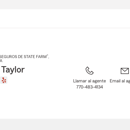
Pasar
al
contenido
principal
®
SEGUROS DE STATE FARM
,
GA
 Taylor
Llamar al agente
Email al a
770-483-4134