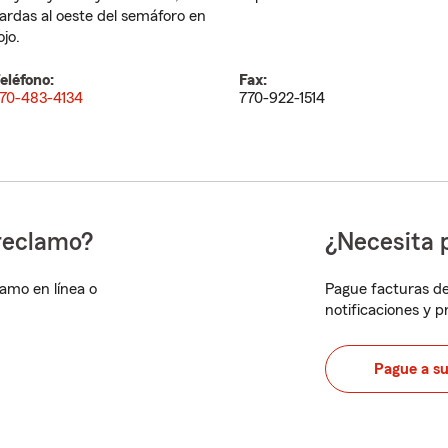
ardas al oeste del semáforo en
ojo.
eléfono:
Fax:
70-483-4134
770-922-1514
reclamo?
¿Necesita 
lamo en línea o
Pague facturas de
notificaciones y 
Pague a s