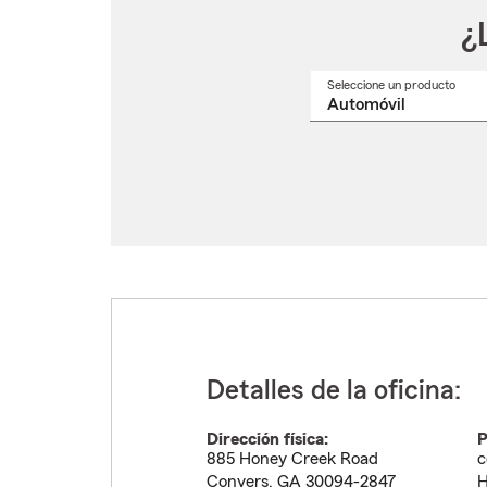
¿
Seleccione un producto
Selec
un
nomb
de
produ
del
menú
despl
Detalles de la oficina:
Dirección física:
P
885 Honey Creek Road
c
Conyers
,
GA
30094-2847
H