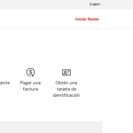
English
Iniciar Sesión
gente
Pagar una
Obtén una
factura
tarjeta de
identificación