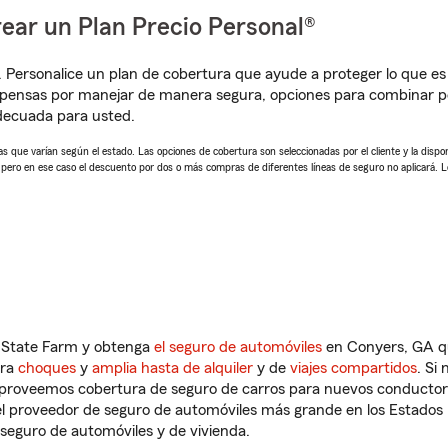
ear un Plan Precio Personal®
. Personalice un plan de cobertura que ayude a proteger lo que es 
pensas por manejar de manera segura, opciones para combinar pó
adecuada para usted.
 que varían según el estado. Las opciones de cobertura son seleccionadas por el cliente y la disponib
, pero en ese caso el descuento por dos o más compras de diferentes líneas de seguro no aplicará. 
n State Farm y obtenga
el seguro de automóviles
en Conyers, GA qu
tra
choques
y
amplia hasta de alquiler
y de
viajes compartidos
. Si
s proveemos cobertura de seguro de carros para nuevos conductores
l proveedor de seguro de automóviles más grande en los Estados
seguro de automóviles y de vivienda.