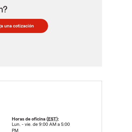
n?
a una cotización
Horas de oficina (
EST
):
Lun. - vie. de 9:00 AM a 5:00
PM