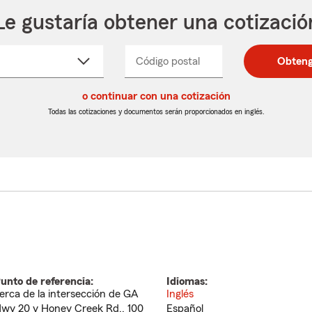
Le gustaría obtener una cotizació
cione
Código postal
Ingresa
Ingresa
Obteng
_____
un
un
re
código
código
cto
o continuar con una cotización
postal
postal
de
de
Todas las cotizaciones y documentos serán proporcionados en inglés.
egable
5
5
dígitos
dígitos
unto de referencia:
Idiomas:
erca de la intersección de GA
Inglés
wy 20 y Honey Creek Rd., 100
Español