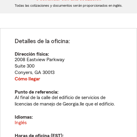
dígitos
dígitos
Todas las cotizaciones y documentos serán proporcionados en inglés.
Detalles de la oficina:
Dirección física:
2008 Eastview Parkway
Suite 300
Conyers
,
GA
30013
Cómo llegar
Punto de referencia:
Al final de la calle del edificio de servicios de
licencias de manejo de Georgia.lle que el edificio.
Idiomas:
Inglés
Horas de oficina (
EST
):