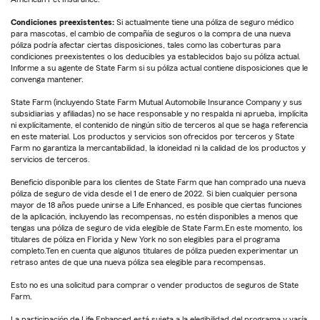
Condiciones preexistentes:
Si actualmente tiene una póliza de seguro médico
para mascotas, el cambio de compañía de seguros o la compra de una nueva
póliza podría afectar ciertas disposiciones, tales como las coberturas para
condiciones preexistentes o los deducibles ya establecidos bajo su póliza actual.
Informe a su agente de State Farm si su póliza actual contiene disposiciones que le
convenga mantener.
State Farm (incluyendo State Farm Mutual Automobile Insurance Company y sus
subsidiarias y afiliadas) no se hace responsable y no respalda ni aprueba, implícita
ni explícitamente, el contenido de ningún sitio de terceros al que se haga referencia
en este material. Los productos y servicios son ofrecidos por terceros y State
Farm no garantiza la mercantabilidad, la idoneidad ni la calidad de los productos y
servicios de terceros.
Beneficio disponible para los clientes de State Farm que han comprado una nueva
póliza de seguro de vida desde el 1 de enero de 2022. Si bien cualquier persona
mayor de 18 años puede unirse a Life Enhanced, es posible que ciertas funciones
de la aplicación, incluyendo las recompensas, no estén disponibles a menos que
tengas una póliza de seguro de vida elegible de State Farm.En este momento, los
titulares de póliza en Florida y New York no son elegibles para el programa
completo.Ten en cuenta que algunos titulares de póliza pueden experimentar un
retraso antes de que una nueva póliza sea elegible para recompensas.
Esto no es una solicitud para comprar o vender productos de seguros de State
Farm.
La participación de Life Enhanced está sujeta a la elegibilidad del programa y varía