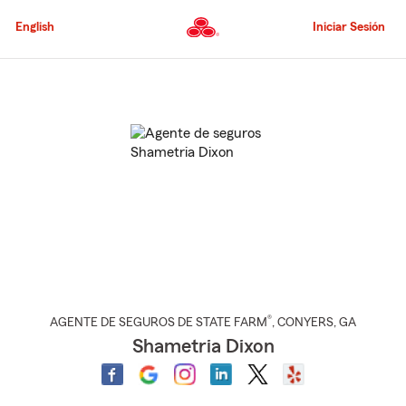
Pasar
al
English
Iniciar Sesión
contenido
principal
Comienzo
del
contenido
principal
®
AGENTE DE SEGUROS DE STATE FARM
,
CONYERS
, GA
Shametria Dixon