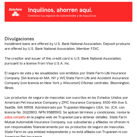
Divulgaciones
Installment loans are offered by U.S. Bank National Association. Deposit products
are offered by U.S. Bank National Association. Member FDIC.
The creditor and issuer of this credit card is U.S. Bank National Association,
pursuant to a license from Visa U.S.A. Inc.
El seguro de vida y las anualidades son emitidos por State Farm Life Insurance
Company. (Sin licencia en MA, NY y WI) State Farm Life and Accident Assurance
Company (con licencia en New York y Wisconsin) Oficinas centrales, Bloomington,
Illinois.
Los productos de seguro de mascotas son suscritos en los Estados Unidos por
American Pet Insurance Company y ZPIC Insurance Company, 6100-4th Ave S,
Seattle, WA 98108. Administrado por Trupanion Managers USA, Inc. (CA: con
licencia No. 0G22803, NPN 9588590). Se aplican términos y condiciones, revise la
póliza completa
en la página web de Trupanion para obtener detalles. State Farm
Mutual Automobile Insurance Company, sus subsidiarias y afiliadas no ofrecen ni
son responsables financieramente por los productos de seguro de mascotas.
State Farm es una entidad independiente y no está afiliada con Trupanion ni con
American Pet Insurance.