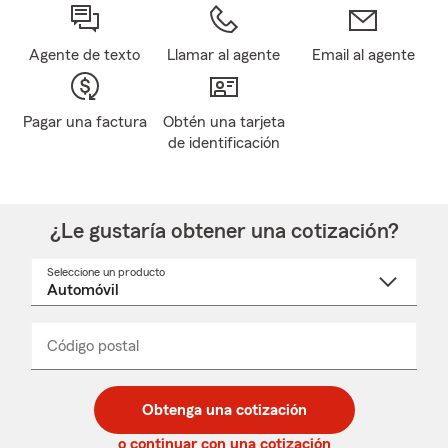
Agente de texto
Llamar al agente
Email al agente
Pagar una factura
Obtén una tarjeta
de identificación
¿Le gustaría obtener una cotización?
Seleccione un producto
Seleccione
un
nombre
de
producto
del
Código postal
Ingresa
Ingresa
_____
menú
un
un
desplegable
código
código
postal
postal
Obtenga una cotización
de
de
5
5
o continuar con una cotización