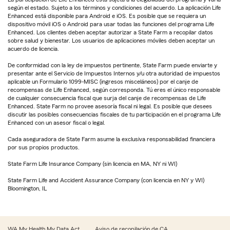
según el estado. Sujeto a los términos y condiciones del acuerdo. La aplicación Life
Enhanced está disponible para Android e iOS. Es posible que se requiera un
dispositivo móvil iOS o Android para usar todas las funciones del programa Life
Enhanced. Los clientes deben aceptar autorizar a State Farm a recopilar datos
sobre salud y bienestar. Los usuarios de aplicaciones móviles deben aceptar un
acuerdo de licencia.
De conformidad con la ley de impuestos pertinente, State Farm puede enviarte y
presentar ante el Servicio de Impuestos Internos y/u otra autoridad de impuestos
aplicable un Formulario 1099-MISC (ingresos misceláneos) por el canje de
recompensas de Life Enhanced, según corresponda. Tú eres el único responsable
de cualquier consecuencia fiscal que surja del canje de recompensas de Life
Enhanced. State Farm no provee asesoría fiscal ni legal. Es posible que desees
discutir las posibles consecuencias fiscales de tu participación en el programa Life
Enhanced con un asesor fiscal o legal.
Cada aseguradora de State Farm asume la exclusiva responsabilidad financiera
por sus propios productos.
State Farm Life Insurance Company (sin licencia en MA, NY ni WI)
State Farm Life and Accident Assurance Company (con licencia en NY y WI)
Bloomington, IL
WA My Health My Data Act
Aviso de recopilación de CA