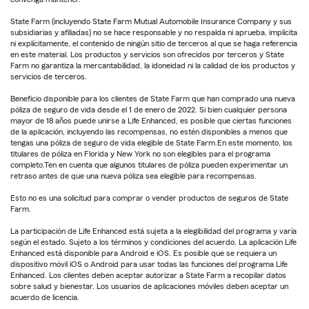
State Farm (incluyendo State Farm Mutual Automobile Insurance Company y sus
subsidiarias y afiliadas) no se hace responsable y no respalda ni aprueba, implícita
ni explícitamente, el contenido de ningún sitio de terceros al que se haga referencia
en este material. Los productos y servicios son ofrecidos por terceros y State
Farm no garantiza la mercantabilidad, la idoneidad ni la calidad de los productos y
servicios de terceros.
Beneficio disponible para los clientes de State Farm que han comprado una nueva
póliza de seguro de vida desde el 1 de enero de 2022. Si bien cualquier persona
mayor de 18 años puede unirse a Life Enhanced, es posible que ciertas funciones
de la aplicación, incluyendo las recompensas, no estén disponibles a menos que
tengas una póliza de seguro de vida elegible de State Farm.En este momento, los
titulares de póliza en Florida y New York no son elegibles para el programa
completo.Ten en cuenta que algunos titulares de póliza pueden experimentar un
retraso antes de que una nueva póliza sea elegible para recompensas.
Esto no es una solicitud para comprar o vender productos de seguros de State
Farm.
La participación de Life Enhanced está sujeta a la elegibilidad del programa y varía
según el estado. Sujeto a los términos y condiciones del acuerdo. La aplicación Life
Enhanced está disponible para Android e iOS. Es posible que se requiera un
dispositivo móvil iOS o Android para usar todas las funciones del programa Life
Enhanced. Los clientes deben aceptar autorizar a State Farm a recopilar datos
sobre salud y bienestar. Los usuarios de aplicaciones móviles deben aceptar un
acuerdo de licencia.