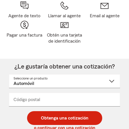
Agente de texto
Llamar al agente
Email al agente
Pagar una factura
Obtén una tarjeta
de identificación
¿Le gustaría obtener una cotización?
Seleccione un producto
Seleccione
un
nombre
de
producto
del
Código postal
Ingresa
Ingresa
_____
menú
un
un
desplegable
código
código
postal
postal
Obtenga una cotización
de
de
5
5
o continuar con una cotización