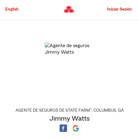
Pasar
al
English
Iniciar Sesión
contenido
principal
Comienzo
del
contenido
principal
®
AGENTE DE SEGUROS DE STATE FARM
,
COLUMBUS
, GA
Jimmy Watts