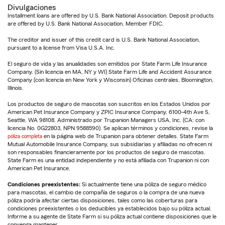
Divulgaciones
Installment loans are offered by U.S. Bank National Association. Deposit products
are offered by U.S. Bank National Association. Member FDIC.
The creditor and issuer of this credit card is U.S. Bank National Association,
pursuant to a license from Visa U.S.A. Inc.
El seguro de vida y las anualidades son emitidos por State Farm Life Insurance
Company. (Sin licencia en MA, NY y WI) State Farm Life and Accident Assurance
Company (con licencia en New York y Wisconsin) Oficinas centrales, Bloomington,
Illinois.
Los productos de seguro de mascotas son suscritos en los Estados Unidos por
American Pet Insurance Company y ZPIC Insurance Company, 6100-4th Ave S,
Seattle, WA 98108. Administrado por Trupanion Managers USA, Inc. (CA: con
licencia No. 0G22803, NPN 9588590). Se aplican términos y condiciones, revise la
póliza completa
en la página web de Trupanion para obtener detalles. State Farm
Mutual Automobile Insurance Company, sus subsidiarias y afiliadas no ofrecen ni
son responsables financieramente por los productos de seguro de mascotas.
State Farm es una entidad independiente y no está afiliada con Trupanion ni con
American Pet Insurance.
Condiciones preexistentes:
Si actualmente tiene una póliza de seguro médico
para mascotas, el cambio de compañía de seguros o la compra de una nueva
póliza podría afectar ciertas disposiciones, tales como las coberturas para
condiciones preexistentes o los deducibles ya establecidos bajo su póliza actual.
Informe a su agente de State Farm si su póliza actual contiene disposiciones que le
convenga mantener.