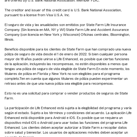
are offered by U.S. Bank National Association. Member FDIC.
The creditor and issuer of this credit card is U.S. Bank National Association,
pursuant to a license from Visa U.S.A. Inc.
El seguro de vida y las anualidades son emitidos por State Farm Life Insurance
Company. (Sin licencia en MA, NY y WI) State Farm Life and Accident Assurance
Company (con licencia en New York y Wisconsin) Oficinas centrales, Bloomington,
Illinois.
Beneficio disponible para los clientes de State Farm que han comprado una nueva
póliza de seguro de vida desde el 1 de enero de 2022. Si bien cualquier persona
mayor de 18 años puede unirse a Life Enhanced, es posible que ciertas funciones
de la aplicación, incluyendo las recompensas, no estén disponibles a menos que
tengas una póliza de seguro de vida elegible de State Farm.En este momento, los
titulares de póliza en Florida y New York no son elegibles para el programa
completo.Ten en cuenta que algunos titulares de póliza pueden experimentar un
retraso antes de que una nueva póliza sea elegible para recompensas.
Esto no es una solicitud para comprar o vender productos de seguros de State
Farm.
La participación de Life Enhanced está sujeta a la elegibilidad del programa y varía
según el estado. Sujeto a los términos y condiciones del acuerdo. La aplicación Life
Enhanced está disponible para Android e iOS. Es posible que se requiera un
dispositivo móvil iOS o Android para usar todas las funciones del programa Life
Enhanced. Los clientes deben aceptar autorizar a State Farm a recopilar datos
sobre salud y bienestar. Los usuarios de aplicaciones móviles deben aceptar un