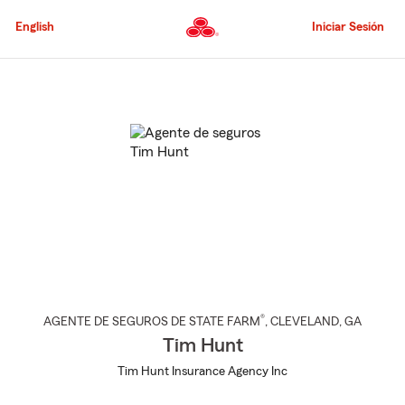
Pasar
al
English
Iniciar Sesión
contenido
principal
Comienzo
del
contenido
principal
®
AGENTE DE SEGUROS DE STATE FARM
,
CLEVELAND
, GA
Tim Hunt
Tim Hunt Insurance Agency Inc