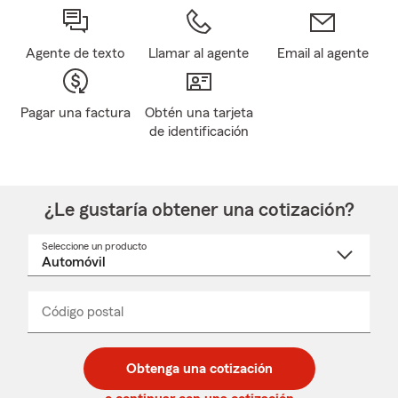
Agente de texto
Llamar al agente
Email al agente
Pagar una factura
Obtén una tarjeta
de identificación
¿Le gustaría obtener una cotización?
Seleccione un producto
Seleccione
un
nombre
de
producto
del
Código postal
Ingresa
Ingresa
_____
menú
un
un
desplegable
código
código
postal
postal
Obtenga una cotización
de
de
5
5