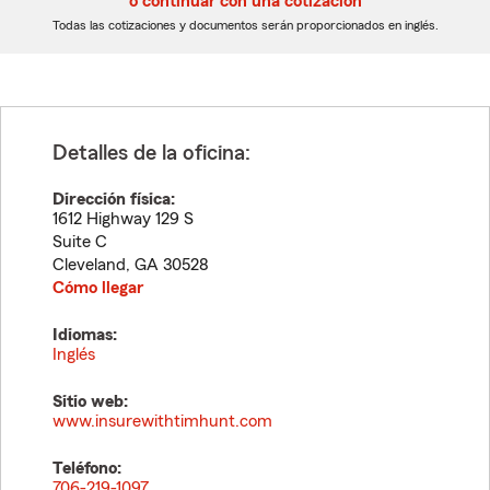
o continuar con una cotización
dígitos
dígitos
Todas las cotizaciones y documentos serán proporcionados en inglés.
Detalles de la oficina:
Dirección física:
1612 Highway 129 S
Suite C
Cleveland
,
GA
30528
Cómo llegar
Idiomas:
Inglés
Sitio web:
www.insurewithtimhunt.com
Teléfono:
706-219-1097