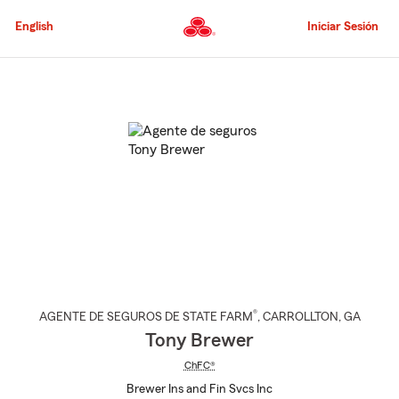
Pasar
al
English
Iniciar Sesión
contenido
principal
Comienzo
del
contenido
principal
®
AGENTE DE SEGUROS DE STATE FARM
,
CARROLLTON
, GA
Tony Brewer
ChFC®
Brewer Ins and Fin Svcs Inc