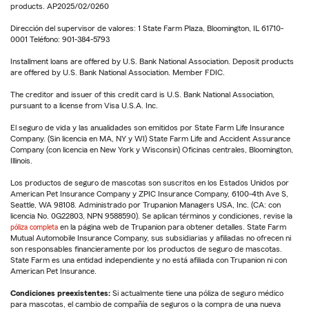
products. AP2025/02/0260
Dirección del supervisor de valores: 1 State Farm Plaza, Bloomington, IL 61710-
0001 Teléfono: 901-384-5793
Installment loans are offered by U.S. Bank National Association. Deposit products
are offered by U.S. Bank National Association. Member FDIC.
The creditor and issuer of this credit card is U.S. Bank National Association,
pursuant to a license from Visa U.S.A. Inc.
El seguro de vida y las anualidades son emitidos por State Farm Life Insurance
Company. (Sin licencia en MA, NY y WI) State Farm Life and Accident Assurance
Company (con licencia en New York y Wisconsin) Oficinas centrales, Bloomington,
Illinois.
Los productos de seguro de mascotas son suscritos en los Estados Unidos por
American Pet Insurance Company y ZPIC Insurance Company, 6100-4th Ave S,
Seattle, WA 98108. Administrado por Trupanion Managers USA, Inc. (CA: con
licencia No. 0G22803, NPN 9588590). Se aplican términos y condiciones, revise la
póliza completa
en la página web de Trupanion para obtener detalles. State Farm
Mutual Automobile Insurance Company, sus subsidiarias y afiliadas no ofrecen ni
son responsables financieramente por los productos de seguro de mascotas.
State Farm es una entidad independiente y no está afiliada con Trupanion ni con
American Pet Insurance.
Condiciones preexistentes:
Si actualmente tiene una póliza de seguro médico
para mascotas, el cambio de compañía de seguros o la compra de una nueva