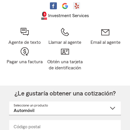
Investment Services
Agente de texto
Llamar al agente
Email al agente
Pagar una factura
Obtén una tarjeta
de identificación
¿Le gustaría obtener una cotización?
Seleccione un producto
Seleccione
un
nombre
de
producto
del
Código postal
Ingresa
Ingresa
_____
menú