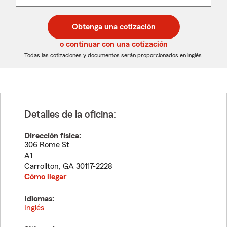
un
un
desplegable
código
código
postal
postal
Obtenga una cotización
de
de
5
5
o continuar con una cotización
dígitos
dígitos
Todas las cotizaciones y documentos serán proporcionados en inglés.
Detalles de la oficina:
Dirección física:
306 Rome St
A1
Carrollton
,
GA
30117-2228
Cómo llegar
Idiomas:
Inglés