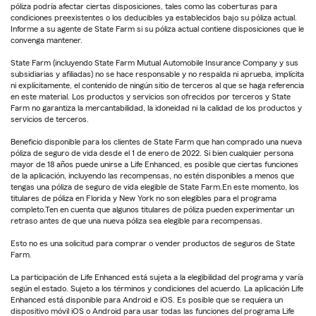
póliza podría afectar ciertas disposiciones, tales como las coberturas para
condiciones preexistentes o los deducibles ya establecidos bajo su póliza actual.
Informe a su agente de State Farm si su póliza actual contiene disposiciones que le
convenga mantener.
State Farm (incluyendo State Farm Mutual Automobile Insurance Company y sus
subsidiarias y afiliadas) no se hace responsable y no respalda ni aprueba, implícita
ni explícitamente, el contenido de ningún sitio de terceros al que se haga referencia
en este material. Los productos y servicios son ofrecidos por terceros y State
Farm no garantiza la mercantabilidad, la idoneidad ni la calidad de los productos y
servicios de terceros.
Beneficio disponible para los clientes de State Farm que han comprado una nueva
póliza de seguro de vida desde el 1 de enero de 2022. Si bien cualquier persona
mayor de 18 años puede unirse a Life Enhanced, es posible que ciertas funciones
de la aplicación, incluyendo las recompensas, no estén disponibles a menos que
tengas una póliza de seguro de vida elegible de State Farm.En este momento, los
titulares de póliza en Florida y New York no son elegibles para el programa
completo.Ten en cuenta que algunos titulares de póliza pueden experimentar un
retraso antes de que una nueva póliza sea elegible para recompensas.
Esto no es una solicitud para comprar o vender productos de seguros de State
Farm.
La participación de Life Enhanced está sujeta a la elegibilidad del programa y varía
según el estado. Sujeto a los términos y condiciones del acuerdo. La aplicación Life
Enhanced está disponible para Android e iOS. Es posible que se requiera un
dispositivo móvil iOS o Android para usar todas las funciones del programa Life