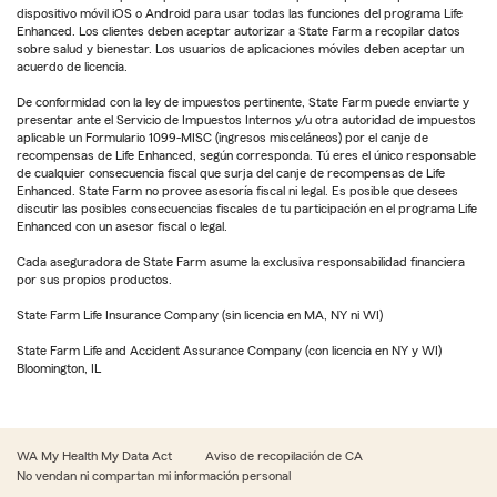
dispositivo móvil iOS o Android para usar todas las funciones del programa Life
Enhanced. Los clientes deben aceptar autorizar a State Farm a recopilar datos
sobre salud y bienestar. Los usuarios de aplicaciones móviles deben aceptar un
acuerdo de licencia.
De conformidad con la ley de impuestos pertinente, State Farm puede enviarte y
presentar ante el Servicio de Impuestos Internos y/u otra autoridad de impuestos
aplicable un Formulario 1099-MISC (ingresos misceláneos) por el canje de
recompensas de Life Enhanced, según corresponda. Tú eres el único responsable
de cualquier consecuencia fiscal que surja del canje de recompensas de Life
Enhanced. State Farm no provee asesoría fiscal ni legal. Es posible que desees
discutir las posibles consecuencias fiscales de tu participación en el programa Life
Enhanced con un asesor fiscal o legal.
Cada aseguradora de State Farm asume la exclusiva responsabilidad financiera
por sus propios productos.
State Farm Life Insurance Company (sin licencia en MA, NY ni WI)
State Farm Life and Accident Assurance Company (con licencia en NY y WI)
Bloomington, IL
WA My Health My Data Act
Aviso de recopilación de CA
No vendan ni compartan mi información personal