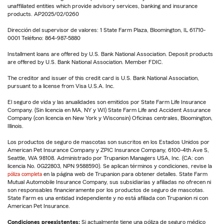
unaffiliated entities which provide advisory services, banking and insurance
products. AP2025/02/0260
Dirección del supervisor de valores: 1 State Farm Plaza, Bloomington, IL 61710-
0001 Teléfono: 864-987-5880
Installment loans are offered by U.S. Bank National Association. Deposit products
are offered by U.S. Bank National Association. Member FDIC.
The creditor and issuer of this credit card is U.S. Bank National Association,
pursuant to a license from Visa U.S.A. Inc.
El seguro de vida y las anualidades son emitidos por State Farm Life Insurance
Company. (Sin licencia en MA, NY y WI) State Farm Life and Accident Assurance
Company (con licencia en New York y Wisconsin) Oficinas centrales, Bloomington,
Illinois.
Los productos de seguro de mascotas son suscritos en los Estados Unidos por
American Pet Insurance Company y ZPIC Insurance Company, 6100-4th Ave S,
Seattle, WA 98108. Administrado por Trupanion Managers USA, Inc. (CA: con
licencia No. 0G22803, NPN 9588590). Se aplican términos y condiciones, revise la
póliza completa
en la página web de Trupanion para obtener detalles. State Farm
Mutual Automobile Insurance Company, sus subsidiarias y afiliadas no ofrecen ni
son responsables financieramente por los productos de seguro de mascotas.
State Farm es una entidad independiente y no está afiliada con Trupanion ni con
American Pet Insurance.
Condiciones preexistentes:
Si actualmente tiene una póliza de seguro médico