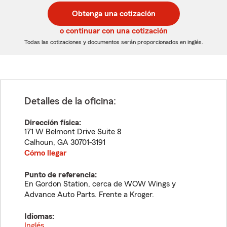
postal
postal
Obtenga una cotización
de
de
5
5
o continuar con una cotización
dígitos
dígitos
Todas las cotizaciones y documentos serán proporcionados en inglés.
Detalles de la oficina:
Dirección física:
171 W Belmont Drive Suite 8
Calhoun
,
GA
30701-3191
Cómo llegar
Punto de referencia:
En Gordon Station, cerca de WOW Wings y
Advance Auto Parts. Frente a Kroger.
Idiomas:
Inglés