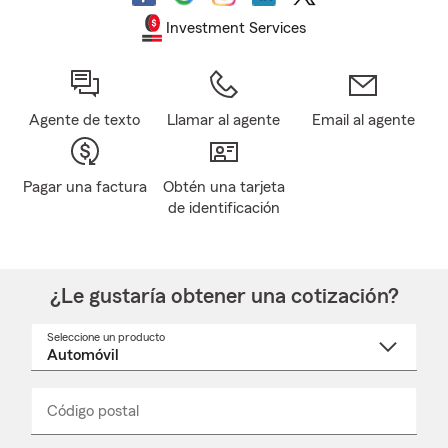
Investment Services
Agente de texto
Llamar al agente
Email al agente
Pagar una factura
Obtén una tarjeta
de identificación
¿Le gustaría obtener una cotización?
Seleccione un producto
Seleccione
un
nombre
de
producto
del
Código postal
Ingresa
Ingresa
_____
menú
un
un
desplegable
código
código