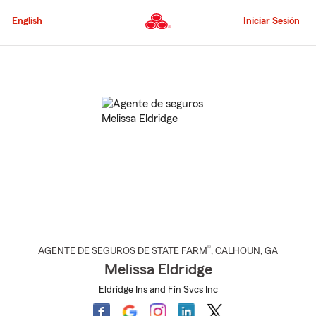
Pasar
al
English
Iniciar Sesión
contenido
principal
Comienzo
del
contenido
principal
®
AGENTE DE SEGUROS DE STATE FARM
,
CALHOUN
, GA
Melissa Eldridge
Eldridge Ins and Fin Svcs Inc