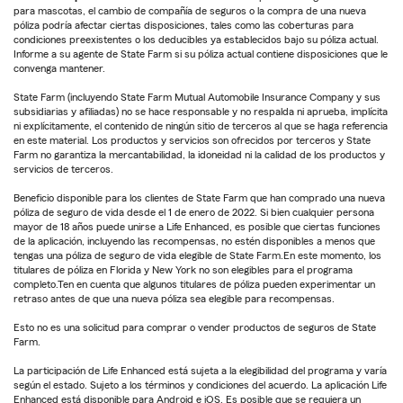
para mascotas, el cambio de compañía de seguros o la compra de una nueva
póliza podría afectar ciertas disposiciones, tales como las coberturas para
condiciones preexistentes o los deducibles ya establecidos bajo su póliza actual.
Informe a su agente de State Farm si su póliza actual contiene disposiciones que le
convenga mantener.
State Farm (incluyendo State Farm Mutual Automobile Insurance Company y sus
subsidiarias y afiliadas) no se hace responsable y no respalda ni aprueba, implícita
ni explícitamente, el contenido de ningún sitio de terceros al que se haga referencia
en este material. Los productos y servicios son ofrecidos por terceros y State
Farm no garantiza la mercantabilidad, la idoneidad ni la calidad de los productos y
servicios de terceros.
Beneficio disponible para los clientes de State Farm que han comprado una nueva
póliza de seguro de vida desde el 1 de enero de 2022. Si bien cualquier persona
mayor de 18 años puede unirse a Life Enhanced, es posible que ciertas funciones
de la aplicación, incluyendo las recompensas, no estén disponibles a menos que
tengas una póliza de seguro de vida elegible de State Farm.En este momento, los
titulares de póliza en Florida y New York no son elegibles para el programa
completo.Ten en cuenta que algunos titulares de póliza pueden experimentar un
retraso antes de que una nueva póliza sea elegible para recompensas.
Esto no es una solicitud para comprar o vender productos de seguros de State
Farm.
La participación de Life Enhanced está sujeta a la elegibilidad del programa y varía
según el estado. Sujeto a los términos y condiciones del acuerdo. La aplicación Life
Enhanced está disponible para Android e iOS. Es posible que se requiera un