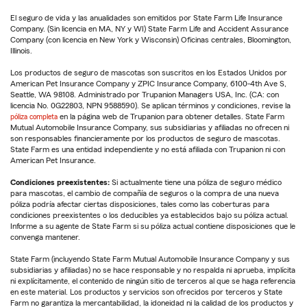
El seguro de vida y las anualidades son emitidos por State Farm Life Insurance
Company. (Sin licencia en MA, NY y WI) State Farm Life and Accident Assurance
Company (con licencia en New York y Wisconsin) Oficinas centrales, Bloomington,
Illinois.
Los productos de seguro de mascotas son suscritos en los Estados Unidos por
American Pet Insurance Company y ZPIC Insurance Company, 6100-4th Ave S,
Seattle, WA 98108. Administrado por Trupanion Managers USA, Inc. (CA: con
licencia No. 0G22803, NPN 9588590). Se aplican términos y condiciones, revise la
póliza completa
en la página web de Trupanion para obtener detalles. State Farm
Mutual Automobile Insurance Company, sus subsidiarias y afiliadas no ofrecen ni
son responsables financieramente por los productos de seguro de mascotas.
State Farm es una entidad independiente y no está afiliada con Trupanion ni con
American Pet Insurance.
Condiciones preexistentes:
Si actualmente tiene una póliza de seguro médico
para mascotas, el cambio de compañía de seguros o la compra de una nueva
póliza podría afectar ciertas disposiciones, tales como las coberturas para
condiciones preexistentes o los deducibles ya establecidos bajo su póliza actual.
Informe a su agente de State Farm si su póliza actual contiene disposiciones que le
convenga mantener.
State Farm (incluyendo State Farm Mutual Automobile Insurance Company y sus
subsidiarias y afiliadas) no se hace responsable y no respalda ni aprueba, implícita
ni explícitamente, el contenido de ningún sitio de terceros al que se haga referencia
en este material. Los productos y servicios son ofrecidos por terceros y State
Farm no garantiza la mercantabilidad, la idoneidad ni la calidad de los productos y