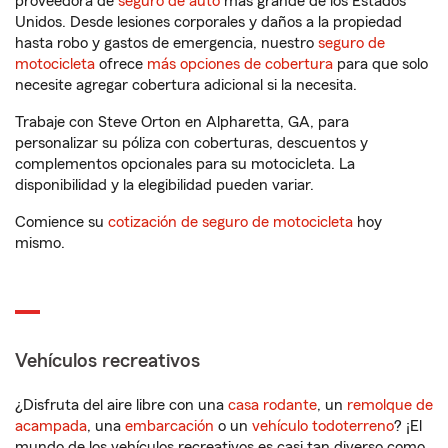
proveedora de
seguro de auto
más grande de los Estados
Unidos. Desde lesiones corporales y daños a la propiedad
hasta robo y gastos de emergencia, nuestro
seguro de
motocicleta
ofrece
más opciones de cobertura
para que solo
necesite agregar cobertura adicional si la necesita.
Trabaje con Steve Orton en Alpharetta, GA, para
personalizar su póliza con coberturas, descuentos y
complementos opcionales para su motocicleta. La
disponibilidad y la elegibilidad pueden variar.
Comience su
cotización de seguro de motocicleta
hoy
mismo.
Vehículos recreativos
¿Disfruta del aire libre con una
casa rodante
, un
remolque de
acampada
, una
embarcación
o un
vehículo todoterreno
? ¡El
mundo de los vehículos recreativos es casi tan diverso como