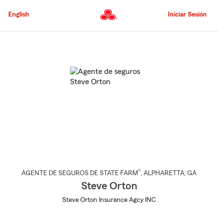
Pasar
al
English
Iniciar Sesión
contenido
principal
Comienzo
del
contenido
principal
®
AGENTE DE SEGUROS DE STATE FARM
,
ALPHARETTA
, GA
Steve Orton
Steve Orton Insurance Agcy INC