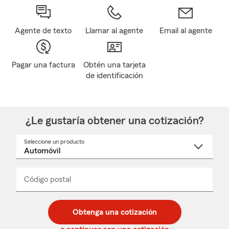
Agente de texto
Llamar al agente
Email al agente
Pagar una factura
Obtén una tarjeta
de identificación
¿Le gustaría obtener una cotización?
Seleccione un producto
Seleccione
un
nombre
de
producto
del
Código postal
Ingresa
Ingresa
_____
menú
un
un
desplegable
código
código
postal
postal
Obtenga una cotización
de
de
5
5