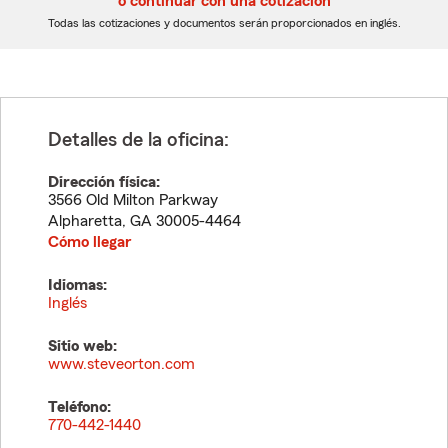
o continuar con una cotización
dígitos
dígitos
Todas las cotizaciones y documentos serán proporcionados en inglés.
Detalles de la oficina:
Dirección física:
3566 Old Milton Parkway
Alpharetta
,
GA
30005-4464
Cómo llegar
Idiomas:
Inglés
Sitio web:
www.steveorton.com
Teléfono:
770-442-1440