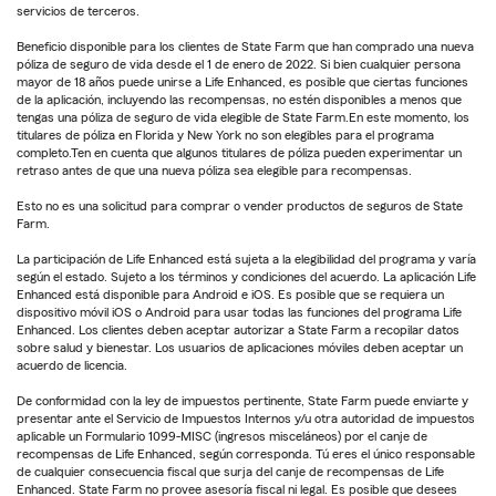
servicios de terceros.
Beneficio disponible para los clientes de State Farm que han comprado una nueva
póliza de seguro de vida desde el 1 de enero de 2022. Si bien cualquier persona
mayor de 18 años puede unirse a Life Enhanced, es posible que ciertas funciones
de la aplicación, incluyendo las recompensas, no estén disponibles a menos que
tengas una póliza de seguro de vida elegible de State Farm.En este momento, los
titulares de póliza en Florida y New York no son elegibles para el programa
completo.Ten en cuenta que algunos titulares de póliza pueden experimentar un
retraso antes de que una nueva póliza sea elegible para recompensas.
Esto no es una solicitud para comprar o vender productos de seguros de State
Farm.
La participación de Life Enhanced está sujeta a la elegibilidad del programa y varía
según el estado. Sujeto a los términos y condiciones del acuerdo. La aplicación Life
Enhanced está disponible para Android e iOS. Es posible que se requiera un
dispositivo móvil iOS o Android para usar todas las funciones del programa Life
Enhanced. Los clientes deben aceptar autorizar a State Farm a recopilar datos
sobre salud y bienestar. Los usuarios de aplicaciones móviles deben aceptar un
acuerdo de licencia.
De conformidad con la ley de impuestos pertinente, State Farm puede enviarte y
presentar ante el Servicio de Impuestos Internos y/u otra autoridad de impuestos
aplicable un Formulario 1099-MISC (ingresos misceláneos) por el canje de
recompensas de Life Enhanced, según corresponda. Tú eres el único responsable
de cualquier consecuencia fiscal que surja del canje de recompensas de Life
Enhanced. State Farm no provee asesoría fiscal ni legal. Es posible que desees