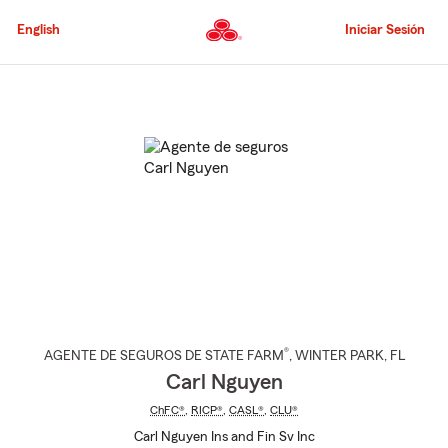
Pasar
al
English
Iniciar Sesión
contenido
principal
Comienzo
del
contenido
principal
®
AGENTE DE SEGUROS DE STATE FARM
,
WINTER PARK
, FL
Carl Nguyen
ChFC®
,
RICP®
,
CASL®
,
CLU®
Carl Nguyen Ins and Fin Sv Inc