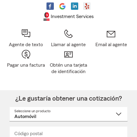
Investment Services
Agente de texto
Llamar al agente
Email al agente
Pagar una factura
Obtén una tarjeta
de identificación
¿Le gustaría obtener una cotización?
Seleccione un producto
Seleccione
un
nombre
de
producto
del
Código postal
Ingresa
Ingresa
_____
menú