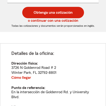
un
un
desplegable
código
código
postal
postal
Obtenga una cotización
de
de
5
5
o continuar con una cotización
dígitos
dígitos
Todas las cotizaciones y documentos serán proporcionados en inglés.
Detalles de la oficina:
Dirección física:
3726 N Goldenrod Road # 2
Winter Park
,
FL
32792-8801
Cómo llegar
Punto de referencia:
En la intersección de Goldenrod Rd. y University
Blvd.