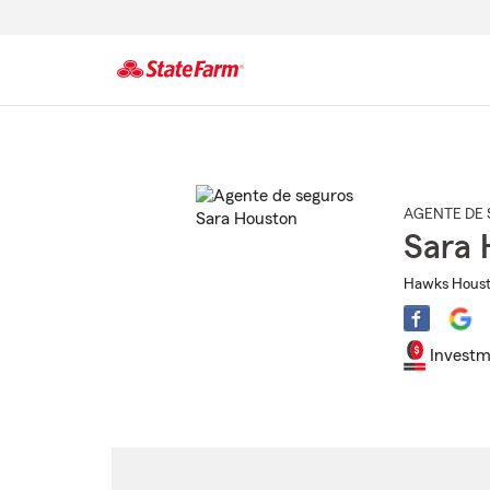
Comienzo
del
contenido
principal
AGENTE DE 
Sara 
Hawks Housto
Investm