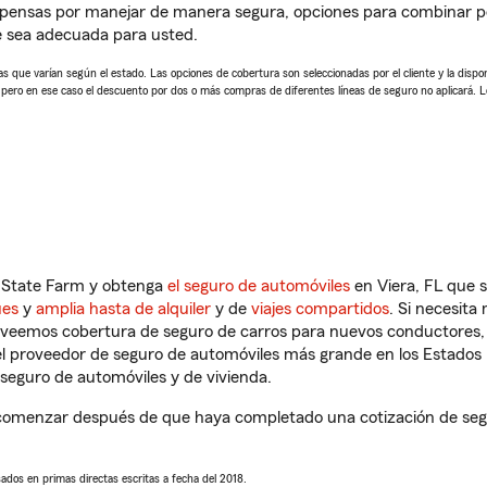
mpensas por manejar de manera segura, opciones para combinar p
e sea adecuada para usted.
 que varían según el estado. Las opciones de cobertura son seleccionadas por el cliente y la disponib
, pero en ese caso el descuento por dos o más compras de diferentes líneas de seguro no aplicará. 
n State Farm y obtenga
el seguro de automóviles
en Viera, FL que 
ues
y
amplia hasta de alquiler
y de
viajes compartidos
. Si necesita
roveemos cobertura de seguro de carros para nuevos conductores, v
l proveedor de seguro de automóviles más grande en los Estados
seguro de automóviles y de vivienda.
comenzar después de que haya completado una cotización de segur
sados en primas directas escritas a fecha del 2018.