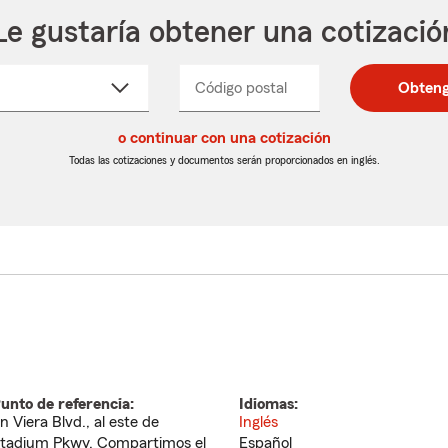
Le gustaría obtener una cotizació
cione
Código postal
Ingresa
Ingresa
Obteng
_____
un
un
re
código
código
cto
o continuar con una cotización
postal
postal
de
de
Todas las cotizaciones y documentos serán proporcionados en inglés.
egable
5
5
dígitos
dígitos
unto de referencia:
Idiomas:
n Viera Blvd., al este de
Inglés
tadium Pkwy. Compartimos el
Español