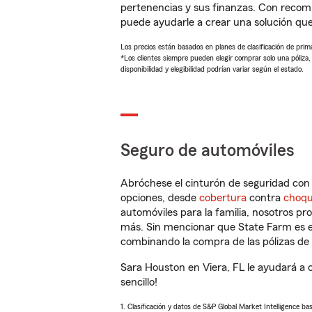
pertenencias y sus finanzas. Con reco
puede ayudarle a crear una solución qu
Los precios están basados en planes de clasificación de primas
*Los clientes siempre pueden elegir comprar solo una póliza
disponibilidad y elegibilidad podrían variar según el estado.
Seguro de automóviles
Abróchese el cinturón de seguridad co
opciones, desde
cobertura
contra
choq
automóviles para la familia, nosotros p
más. Sin mencionar que State Farm es e
combinando la compra de las pólizas de 
Sara Houston en Viera, FL le ayudará a 
sencillo!
1. Clasificación y datos de S&P Global Market Intelligence ba