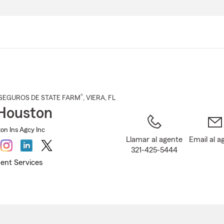
Pasar
al
contenido
principal
®
SEGUROS DE STATE FARM
,
VIERA
, FL
Houston
n Ins Agcy Inc
Llamar al agente
Email al a
321-425-5444
ent Services