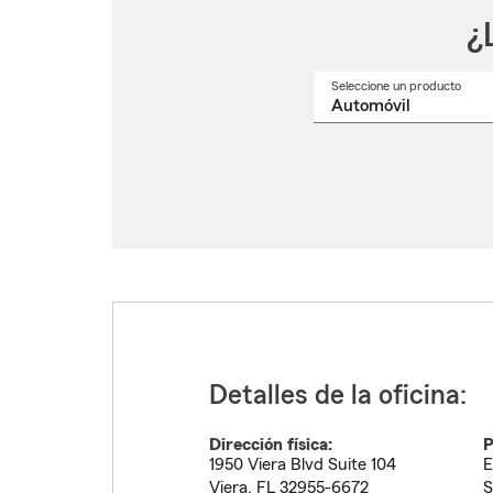
¿
Seleccione un producto
Selec
un
nomb
de
produ
del
menú
despl
Detalles de la oficina:
Dirección física:
P
1950 Viera Blvd Suite 104
E
Viera
,
FL
32955-6672
S