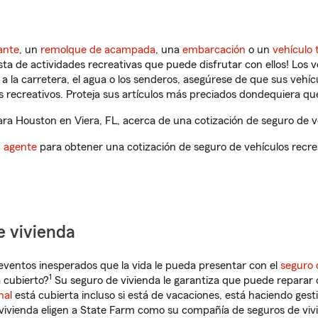
ante
, un
remolque de acampada
, una
embarcación
o un
vehículo 
ista de actividades recreativas que puede disfrutar con ellos! Los 
a la carretera, el agua o los senderos, asegúrese de que sus vehí
 recreativos. Proteja sus artículos más preciados dondequiera qu
a Houston en Viera, FL, acerca de una cotización de seguro de ve
n agente
para obtener una cotización de seguro de vehículos recre
e vivienda
eventos inesperados que la vida le pueda presentar con el
seguro 
1
 cubierto?
Su seguro de vivienda le garantiza que puede reparar 
nal
está cubierta incluso si está de vacaciones, está haciendo gest
vivienda eligen a State Farm como su compañía de seguros de viv