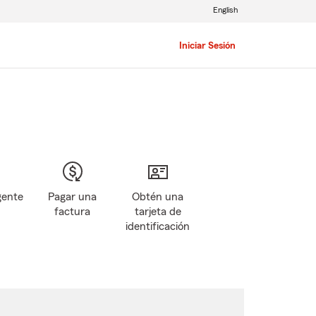
English
Iniciar Sesión
gente
Pagar una
Obtén una
factura
tarjeta de
identificación