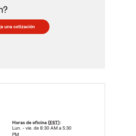
n?
a una cotización
Horas de oficina (
EST
):
Lun. - vie. de 8:30 AM a 5:30
PM