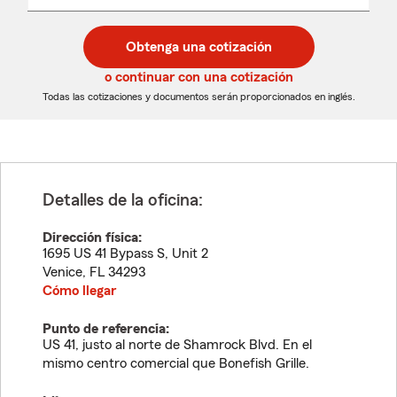
un
un
desplegable
código
código
postal
postal
Obtenga una cotización
de
de
5
5
o continuar con una cotización
dígitos
dígitos
Todas las cotizaciones y documentos serán proporcionados en inglés.
Detalles de la oficina:
Dirección física:
1695 US 41 Bypass S, Unit 2
Venice
,
FL
34293
Cómo llegar
Punto de referencia:
US 41, justo al norte de Shamrock Blvd. En el
mismo centro comercial que Bonefish Grille.