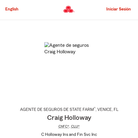
Pasar
al
English
Iniciar Sesión
contenido
principal
Comienzo
del
contenido
principal
®
AGENTE DE SEGUROS DE STATE FARM
,
VENICE
, FL
Craig Holloway
ChFC®
,
CLU®
C Holloway Ins and Fin Svc Inc