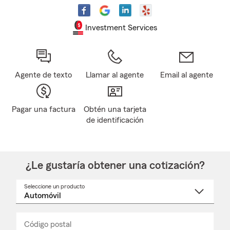
Investment Services
Agente de texto
Llamar al agente
Email al agente
Pagar una factura
Obtén una tarjeta
de identificación
¿Le gustaría obtener una cotización?
Seleccione un producto
Seleccione
un
nombre
de
producto
del
Código postal
Ingresa
Ingresa
_____
menú