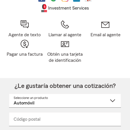
Investment Services
Agente de texto
Llamar al agente
Email al agente
Pagar una factura
Obtén una tarjeta
de identificación
¿Le gustaría obtener una cotización?
Seleccione un producto
Seleccione
un
nombre
de
producto
del
Código postal
Ingresa
Ingresa
_____
menú
un
un
desplegable
código
código