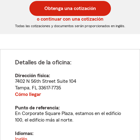
postal
postal
Obtenga una cotización
de
de
5
5
o continuar con una cotización
dígitos
dígitos
Todas las cotizaciones y documentos serán proporcionados en inglés.
Detalles de la oficina:
Dirección física:
7402 N 56th Street Suite 104
Tampa
,
FL
33617-7735
Cómo llegar
Punto de referencia:
En Corporate Square Plaza, estamos en el edificio
100, el edificio más al norte.
Idiomas:
Inglés