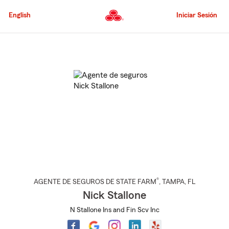
Pasar
al
English
Iniciar Sesión
contenido
principal
Comienzo
del
contenido
principal
®
AGENTE DE SEGUROS DE STATE FARM
,
TAMPA
, FL
Nick Stallone
N Stallone Ins and Fin Scv Inc