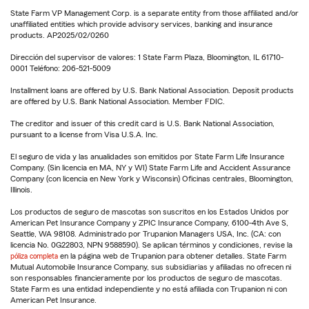
State Farm VP Management Corp. is a separate entity from those affiliated and/or
unaffiliated entities which provide advisory services, banking and insurance
products. AP2025/02/0260
Dirección del supervisor de valores: 1 State Farm Plaza, Bloomington, IL 61710-
0001 Teléfono: 206-521-5009
Installment loans are offered by U.S. Bank National Association. Deposit products
are offered by U.S. Bank National Association. Member FDIC.
The creditor and issuer of this credit card is U.S. Bank National Association,
pursuant to a license from Visa U.S.A. Inc.
El seguro de vida y las anualidades son emitidos por State Farm Life Insurance
Company. (Sin licencia en MA, NY y WI) State Farm Life and Accident Assurance
Company (con licencia en New York y Wisconsin) Oficinas centrales, Bloomington,
Illinois.
Los productos de seguro de mascotas son suscritos en los Estados Unidos por
American Pet Insurance Company y ZPIC Insurance Company, 6100-4th Ave S,
Seattle, WA 98108. Administrado por Trupanion Managers USA, Inc. (CA: con
licencia No. 0G22803, NPN 9588590). Se aplican términos y condiciones, revise la
póliza completa
en la página web de Trupanion para obtener detalles. State Farm
Mutual Automobile Insurance Company, sus subsidiarias y afiliadas no ofrecen ni
son responsables financieramente por los productos de seguro de mascotas.
State Farm es una entidad independiente y no está afiliada con Trupanion ni con
American Pet Insurance.