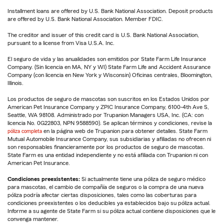
Installment loans are offered by U.S. Bank National Association. Deposit products
are offered by U.S. Bank National Association. Member FDIC.
The creditor and issuer of this credit card is U.S. Bank National Association,
pursuant to a license from Visa U.S.A. Inc.
El seguro de vida y las anualidades son emitidos por State Farm Life Insurance
Company. (Sin licencia en MA, NY y WI) State Farm Life and Accident Assurance
Company (con licencia en New York y Wisconsin) Oficinas centrales, Bloomington,
Illinois.
Los productos de seguro de mascotas son suscritos en los Estados Unidos por
American Pet Insurance Company y ZPIC Insurance Company, 6100-4th Ave S,
Seattle, WA 98108. Administrado por Trupanion Managers USA, Inc. (CA: con
licencia No. 0G22803, NPN 9588590). Se aplican términos y condiciones, revise la
póliza completa
en la página web de Trupanion para obtener detalles. State Farm
Mutual Automobile Insurance Company, sus subsidiarias y afiliadas no ofrecen ni
son responsables financieramente por los productos de seguro de mascotas.
State Farm es una entidad independiente y no está afiliada con Trupanion ni con
American Pet Insurance.
Condiciones preexistentes:
Si actualmente tiene una póliza de seguro médico
para mascotas, el cambio de compañía de seguros o la compra de una nueva
póliza podría afectar ciertas disposiciones, tales como las coberturas para
condiciones preexistentes o los deducibles ya establecidos bajo su póliza actual.
Informe a su agente de State Farm si su póliza actual contiene disposiciones que le
convenga mantener.