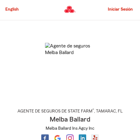
Pasar
al
English
Iniciar Sesión
contenido
principal
Comienzo
del
contenido
principal
®
AGENTE DE SEGUROS DE STATE FARM
,
TAMARAC
, FL
Melba Ballard
Melba Ballard Ins Agcy Inc