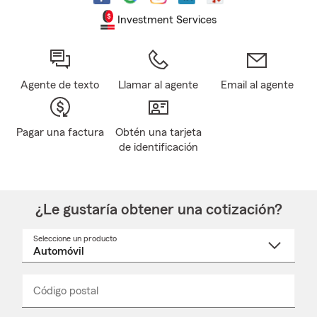
Investment Services
Agente de texto
Llamar al agente
Email al agente
Pagar una factura
Obtén una tarjeta
de identificación
¿Le gustaría obtener una cotización?
Seleccione un producto
Seleccione
un
nombre
de
producto
del
Código postal
Ingresa
Ingresa
_____
menú
un
un
desplegable
código
código