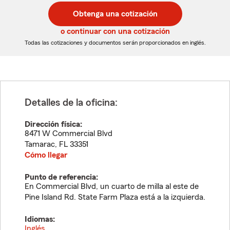
postal
postal
Obtenga una cotización
de
de
5
5
o continuar con una cotización
dígitos
dígitos
Todas las cotizaciones y documentos serán proporcionados en inglés.
Detalles de la oficina:
Dirección física:
8471 W Commercial Blvd
Tamarac
,
FL
33351
Cómo llegar
Punto de referencia:
En Commercial Blvd, un cuarto de milla al este de
Pine Island Rd. State Farm Plaza está a la izquierda.
Idiomas:
Inglés