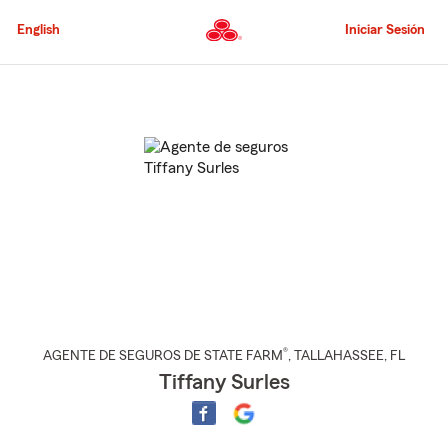
Pasar
al
English
Iniciar Sesión
contenido
principal
Comienzo
del
contenido
principal
®
AGENTE DE SEGUROS DE STATE FARM
,
TALLAHASSEE
, FL
Tiffany Surles