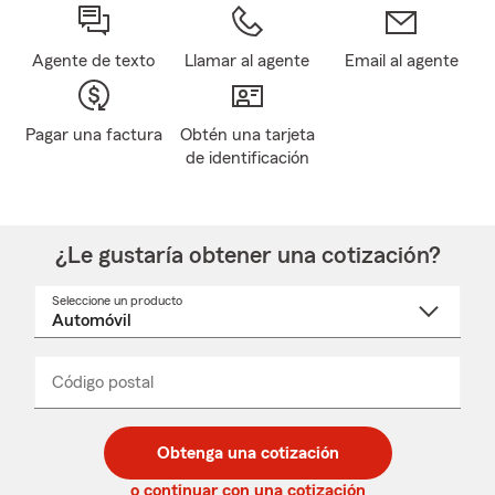
Agente de texto
Llamar al agente
Email al agente
Pagar una factura
Obtén una tarjeta
de identificación
¿Le gustaría obtener una cotización?
Seleccione un producto
Seleccione
un
nombre
de
producto
del
Código postal
Ingresa
Ingresa
_____
menú
un
un
desplegable
código
código
postal
postal
Obtenga una cotización
de
de
5
5
o continuar con una cotización