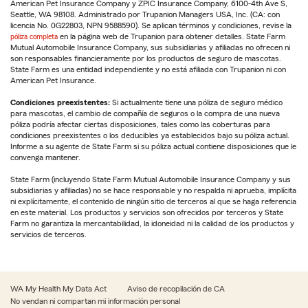
American Pet Insurance Company y ZPIC Insurance Company, 6100-4th Ave S,
Seattle, WA 98108. Administrado por Trupanion Managers USA, Inc. (CA: con
licencia No. 0G22803, NPN 9588590). Se aplican términos y condiciones, revise la
póliza completa
en la página web de Trupanion para obtener detalles. State Farm
Mutual Automobile Insurance Company, sus subsidiarias y afiliadas no ofrecen ni
son responsables financieramente por los productos de seguro de mascotas.
State Farm es una entidad independiente y no está afiliada con Trupanion ni con
American Pet Insurance.
Condiciones preexistentes:
Si actualmente tiene una póliza de seguro médico
para mascotas, el cambio de compañía de seguros o la compra de una nueva
póliza podría afectar ciertas disposiciones, tales como las coberturas para
condiciones preexistentes o los deducibles ya establecidos bajo su póliza actual.
Informe a su agente de State Farm si su póliza actual contiene disposiciones que le
convenga mantener.
State Farm (incluyendo State Farm Mutual Automobile Insurance Company y sus
subsidiarias y afiliadas) no se hace responsable y no respalda ni aprueba, implícita
ni explícitamente, el contenido de ningún sitio de terceros al que se haga referencia
en este material. Los productos y servicios son ofrecidos por terceros y State
Farm no garantiza la mercantabilidad, la idoneidad ni la calidad de los productos y
servicios de terceros.
WA My Health My Data Act
Aviso de recopilación de CA
No vendan ni compartan mi información personal