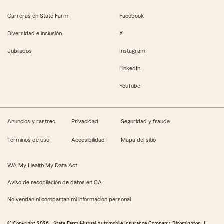
Carreras en State Farm
Facebook
Diversidad e inclusión
X
Jubilados
Instagram
LinkedIn
YouTube
Anuncios y rastreo
Privacidad
Seguridad y fraude
Términos de uso
Accesibilidad
Mapa del sitio
WA My Health My Data Act
Aviso de recopilación de datos en CA
No vendan ni compartan mi información personal
© Copyright
2026
, State Farm Mutual Automobile Insurance Company, Bloomington, IL