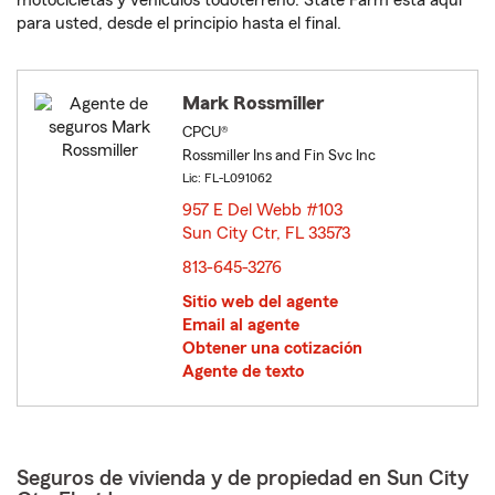
motocicletas y vehículos todoterreno. State Farm está aquí
para usted, desde el principio hasta el final.
Mark Rossmiller
CPCU®
Rossmiller Ins and Fin Svc Inc
Lic: FL-L091062
957 E Del Webb #103
Sun City Ctr, FL 33573
opens in new window
813-645-3276
Sitio web del agente
Email al agente
Obtener una cotización
Agente de texto
Seguros de vivienda y de propiedad en Sun City