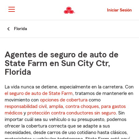
Pasar
al
Iniciar Sesión
contenido
principal
Comienzo
Florida
del
contenido
principal
Agentes de seguro de auto de
State Farm en Sun City Ctr,
Florida
La vida nunca se detiene, especialmente en la carretera. Con
el seguro de auto de State Farm
, tratamos de mantenerle en
movimiento con
opciones de cobertura
como
responsabilidad civil
,
amplia
,
contra choques
,
para gastos
médicos
y
protección contra conductores sin seguro
. Sin
importar cuál sea su vehículo o su presupuesto, podemos
ofrecer la cobertura correcta que se adapte a sus
necesidades, desde carros de uso cotidiano hasta clásicos,