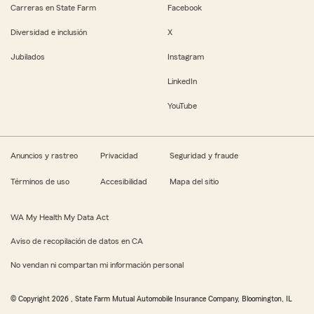
Carreras en State Farm
Facebook
Diversidad e inclusión
X
Jubilados
Instagram
LinkedIn
YouTube
Anuncios y rastreo
Privacidad
Seguridad y fraude
Términos de uso
Accesibilidad
Mapa del sitio
WA My Health My Data Act
Aviso de recopilación de datos en CA
No vendan ni compartan mi información personal
© Copyright
2026
, State Farm Mutual Automobile Insurance Company, Bloomington, IL