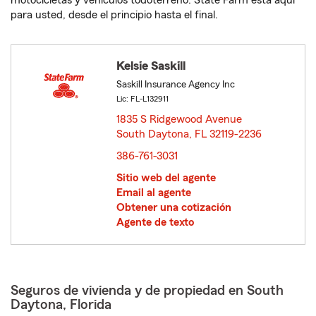
motocicletas y vehículos todoterreno. State Farm está aquí
para usted, desde el principio hasta el final.
Kelsie Saskill
Saskill Insurance Agency Inc
Lic: FL-L132911
1835 S Ridgewood Avenue
South Daytona, FL 32119-2236
opens in new window
386-761-3031
Sitio web del agente
Email al agente
Obtener una cotización
Agente de texto
Seguros de vivienda y de propiedad en South
Daytona, Florida