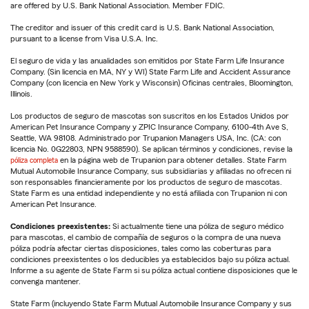
are offered by U.S. Bank National Association. Member FDIC.
The creditor and issuer of this credit card is U.S. Bank National Association,
pursuant to a license from Visa U.S.A. Inc.
El seguro de vida y las anualidades son emitidos por State Farm Life Insurance
Company. (Sin licencia en MA, NY y WI) State Farm Life and Accident Assurance
Company (con licencia en New York y Wisconsin) Oficinas centrales, Bloomington,
Illinois.
Los productos de seguro de mascotas son suscritos en los Estados Unidos por
American Pet Insurance Company y ZPIC Insurance Company, 6100-4th Ave S,
Seattle, WA 98108. Administrado por Trupanion Managers USA, Inc. (CA: con
licencia No. 0G22803, NPN 9588590). Se aplican términos y condiciones, revise la
póliza completa
en la página web de Trupanion para obtener detalles. State Farm
Mutual Automobile Insurance Company, sus subsidiarias y afiliadas no ofrecen ni
son responsables financieramente por los productos de seguro de mascotas.
State Farm es una entidad independiente y no está afiliada con Trupanion ni con
American Pet Insurance.
Condiciones preexistentes:
Si actualmente tiene una póliza de seguro médico
para mascotas, el cambio de compañía de seguros o la compra de una nueva
póliza podría afectar ciertas disposiciones, tales como las coberturas para
condiciones preexistentes o los deducibles ya establecidos bajo su póliza actual.
Informe a su agente de State Farm si su póliza actual contiene disposiciones que le
convenga mantener.
State Farm (incluyendo State Farm Mutual Automobile Insurance Company y sus