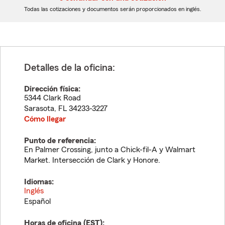
dígitos
dígitos
Todas las cotizaciones y documentos serán proporcionados en inglés.
Detalles de la oficina:
Dirección física:
5344 Clark Road
Sarasota
,
FL
34233-3227
Cómo llegar
Punto de referencia:
En Palmer Crossing, junto a Chick-fil-A y Walmart
Market. Intersección de Clark y Honore.
Idiomas:
Inglés
Español
Horas de oficina (
EST
):