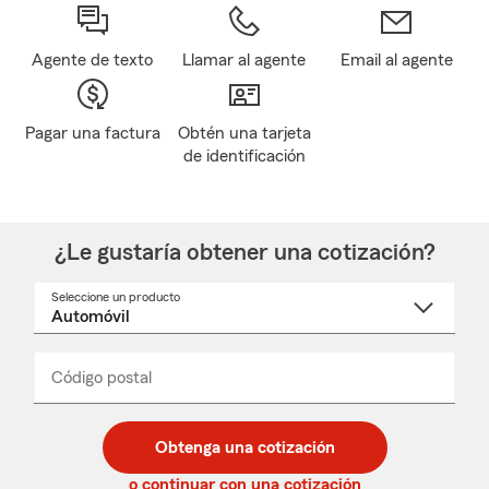
Agente de texto
Llamar al agente
Email al agente
Pagar una factura
Obtén una tarjeta
de identificación
¿Le gustaría obtener una cotización?
Seleccione un producto
Seleccione
un
nombre
de
producto
del
Código postal
Ingresa
Ingresa
_____
menú
un
un
desplegable
código
código
postal
postal
Obtenga una cotización
de
de
5
5
o continuar con una cotización