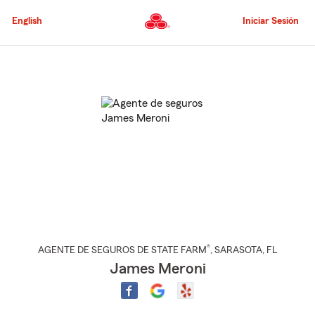
Pasar
al
English
Iniciar Sesión
contenido
principal
Comienzo
del
contenido
principal
®
AGENTE DE SEGUROS DE STATE FARM
,
SARASOTA
, FL
James Meroni