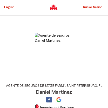
Pasar
al
English
Iniciar Sesión
contenido
principal
Comienzo
del
contenido
principal
®
AGENTE DE SEGUROS DE STATE FARM
,
SAINT PETERSBURG
, FL
Daniel Martinez
Investment Services