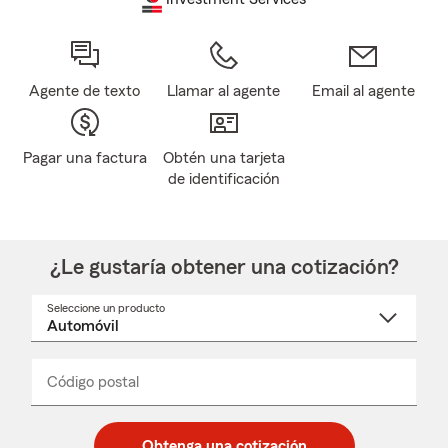
Agente de texto
Llamar al agente
Email al agente
Pagar una factura
Obtén una tarjeta
de identificación
¿Le gustaría obtener una cotización?
Seleccione un producto
Seleccione
un
nombre
de
producto
del
Código postal
Ingresa
Ingresa
_____
menú
un
un
desplegable
código
código
postal
postal
Obtenga una cotización