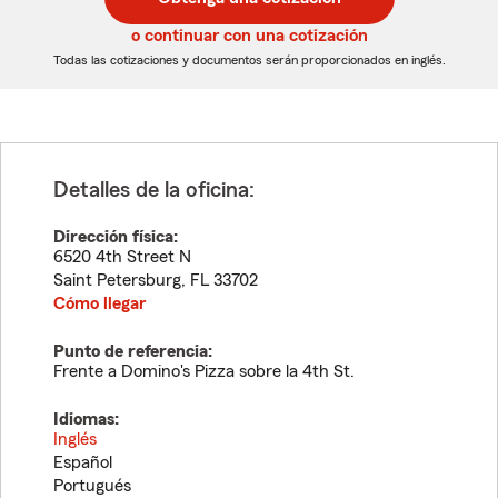
de
de
5
5
o continuar con una cotización
dígitos
dígitos
Todas las cotizaciones y documentos serán proporcionados en inglés.
Detalles de la oficina:
Dirección física:
6520 4th Street N
Saint Petersburg
,
FL
33702
Cómo llegar
Punto de referencia:
Frente a Domino's Pizza sobre la 4th St.
Idiomas:
Inglés
Español
Portugués