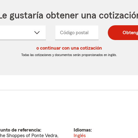
Le gustaría obtener una cotizació
cione
Código postal
Ingresa
Ingresa
Obteng
_____
un
un
re
código
código
cto
o continuar con una cotización
postal
postal
de
de
Todas las cotizaciones y documentos serán proporcionados en inglés.
egable
5
5
dígitos
dígitos
unto de referencia:
Idiomas:
he Shoppes of Ponte Vedra,
Inglés