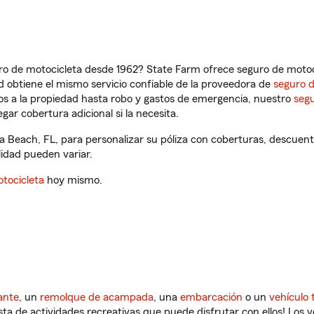
ro de motocicleta desde 1962? State Farm ofrece seguro de motoci
 obtiene el mismo servicio confiable de la proveedora de
seguro 
os a la propiedad hasta robo y gastos de emergencia, nuestro
segu
gar cobertura adicional si la necesita.
a Beach, FL, para personalizar su póliza con coberturas, descue
ilidad pueden variar.
tocicleta
hoy mismo.
ante
, un
remolque de acampada
, una
embarcación
o un
vehículo 
ista de actividades recreativas que puede disfrutar con ellos! Los 