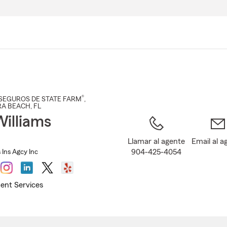
Pasar
al
contenido
principal
®
SEGUROS DE STATE FARM
,
RA BEACH
, FL
Williams
Llamar al agente
Email al a
904-425-4054
 Ins Agcy Inc
ent Services