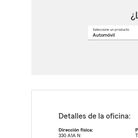
¿
Seleccione un producto
Selec
un
nomb
de
produ
del
menú
despl
Detalles de la oficina:
Dirección física:
P
330 A1A N
T