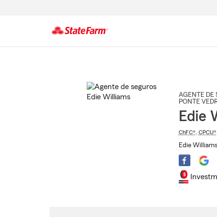
Comienzo
del
contenido
principal
AGENTE DE 
PONTE VED
Edie 
ChFC®
,
CPCU®
Edie Williams
Investm