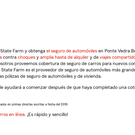
n State Farm y obtenga
el seguro de automóviles
en Ponte Vedra Be
a
contra
choques
y
amplia hasta de alquiler
y de
viajes compartid
nosotros proveemos cobertura de seguro de carros para nuevos con
e State Farm es el proveedor de seguro de automóviles más grand
 pólizas de seguro de automóviles y de vivienda.
 le ayudará a comenzar después de que haya completado una cotiza
sados en primas directas escritas a fecha del 2018.
rros en línea
. ¡Es rápido y sencillo!