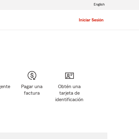
English
Iniciar Sesión
gente
Pagar una
Obtén una
factura
tarjeta de
identificación