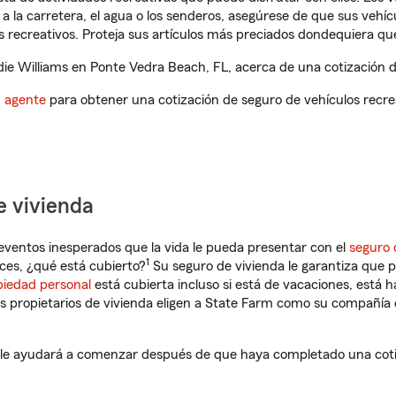
a la carretera, el agua o los senderos, asegúrese de que sus vehí
 recreativos. Proteja sus artículos más preciados dondequiera qu
e Williams en Ponte Vedra Beach, FL, acerca de una cotización de
n agente
para obtener una cotización de seguro de vehículos recre
e vivienda
eventos inesperados que la vida le pueda presentar con el
seguro 
1
es, ¿qué está cubierto?
Su seguro de vivienda le garantiza que 
piedad personal
está cubierta incluso si está de vacaciones, está h
propietarios de vivienda eligen a State Farm como su compañía 
 le ayudará a comenzar después de que haya completado una cotiz