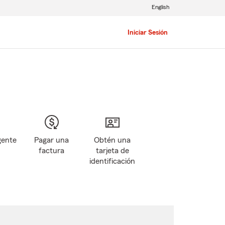
English
Iniciar Sesión
gente
Pagar una
Obtén una
factura
tarjeta de
identificación