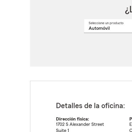
¿
Seleccione un producto
Selec
un
nomb
de
produ
del
menú
despl
Detalles de la oficina:
Dirección física:
P
1702 S Alexander Street
E
Suite 1
C