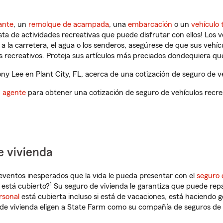
ante
, un
remolque de acampada
, una
embarcación
o un
vehículo 
ista de actividades recreativas que puede disfrutar con ellos! Los 
a la carretera, el agua o los senderos, asegúrese de que sus vehí
 recreativos. Proteja sus artículos más preciados dondequiera qu
y Lee en Plant City, FL, acerca de una cotización de seguro de ve
n agente
para obtener una cotización de seguro de vehículos recre
e vivienda
eventos inesperados que la vida le pueda presentar con el
seguro 
1
 está cubierto?
Su seguro de vivienda le garantiza que puede repa
rsonal
está cubierta incluso si está de vacaciones, está haciendo g
de vivienda eligen a State Farm como su compañía de seguros de 