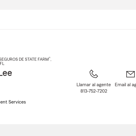
Pasar
al
contenido
principal
®
SEGUROS DE STATE FARM
,
 FL
Lee
Llamar al agente
Email al a
813-752-7202
ent Services