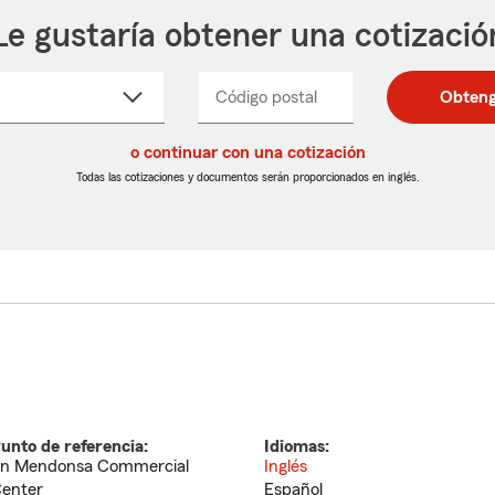
Le gustaría obtener una cotizació
cione
Código postal
Ingresa
Ingresa
Obteng
_____
un
un
re
código
código
cto
o continuar con una cotización
postal
postal
de
de
Todas las cotizaciones y documentos serán proporcionados en inglés.
egable
5
5
dígitos
dígitos
unto de referencia:
Idiomas:
n Mendonsa Commercial
Inglés
enter
Español