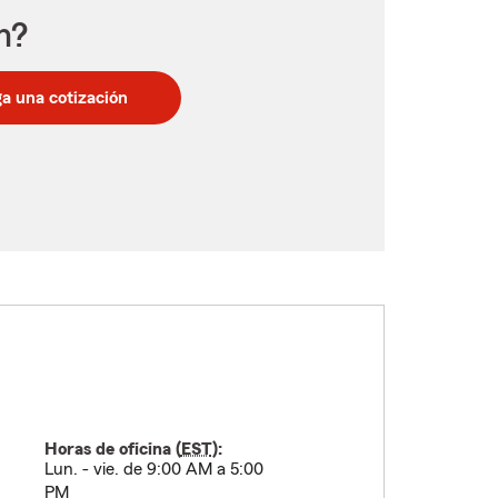
n?
a una cotización
Horas de oficina (
EST
):
Lun. - vie. de 9:00 AM a 5:00
PM