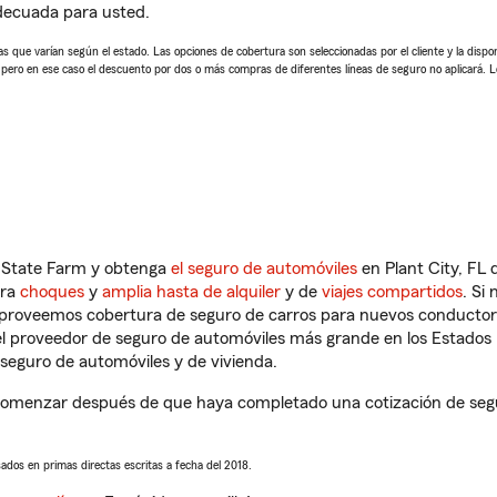
adecuada para usted.
 que varían según el estado. Las opciones de cobertura son seleccionadas por el cliente y la disponib
, pero en ese caso el descuento por dos o más compras de diferentes líneas de seguro no aplicará. 
n State Farm y obtenga
el seguro de automóviles
en Plant City, FL 
tra
choques
y
amplia hasta de alquiler
y de
viajes compartidos
. Si
s proveemos cobertura de seguro de carros para nuevos conductores
l proveedor de seguro de automóviles más grande en los Estados
seguro de automóviles y de vivienda.
 comenzar después de que haya completado una cotización de segur
sados en primas directas escritas a fecha del 2018.