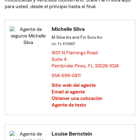
motocicletas y vehículos todoterreno. State Farm está aquí
para usted, desde el principio hasta el final.
Michelle Silva
M Silva Ins and Fin Svcs Inc
Lic: FL-E112837
1601 N Flamingo Road
Suite 4
Pembroke Pines, FL 33028-1024
opens in new window
954-699-0811
Sitio web del agente
Email al agente
Obtener una cotización
Agente de texto
Louise Bernstein