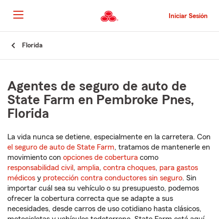
Pasar
al
Iniciar Sesión
contenido
principal
Comienzo
Florida
del
contenido
principal
Agentes de seguro de auto de
State Farm en Pembroke Pnes,
Florida
La vida nunca se detiene, especialmente en la carretera. Con
el seguro de auto de State Farm
, tratamos de mantenerle en
movimiento con
opciones de cobertura
como
responsabilidad civil
,
amplia
,
contra choques
,
para gastos
médicos
y
protección contra conductores sin seguro
. Sin
importar cuál sea su vehículo o su presupuesto, podemos
ofrecer la cobertura correcta que se adapte a sus
necesidades, desde carros de uso cotidiano hasta clásicos,