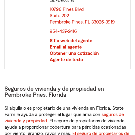
Lic: FL-R002139
10796 Pines Blvd
Suite 202
Pembroke Pines, FL 33026-3919
opens in new window
954-437-2416
Sitio web del agente
Email al agente
Obtener una cotización
Agente de texto
Seguros de vivienda y de propiedad en
Pembroke Pnes, Florida
Si alquila o es propietario de una vivienda en Florida, State
Farm le ayuda a proteger el lugar que ama con
seguros de
vivienda y propiedad
. El seguro de propietarios de vivienda
ayuda a proporcionar cobertura para pérdidas ocasionadas
por viento, granizo, rayos y más.
El seguro de propietarios de