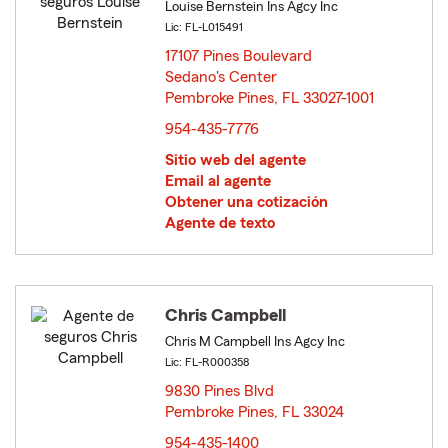
Louise Bernstein Ins Agcy Inc
Lic: FL-L015491
17107 Pines Boulevard
Sedano's Center
Pembroke Pines, FL 33027-1001
opens in new window
954-435-7776
Sitio web del agente
Email al agente
Obtener una cotización
Agente de texto
Chris Campbell
Chris M Campbell Ins Agcy Inc
Lic: FL-R000358
9830 Pines Blvd
Pembroke Pines, FL 33024
opens in new window
954-435-1400