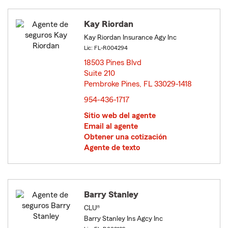
Kay Riordan
Kay Riordan Insurance Agy Inc
Lic: FL-R004294
18503 Pines Blvd
Suite 210
Pembroke Pines, FL 33029-1418
opens in new window
954-436-1717
Sitio web del agente
Email al agente
Obtener una cotización
Agente de texto
Barry Stanley
CLU®
Barry Stanley Ins Agcy Inc