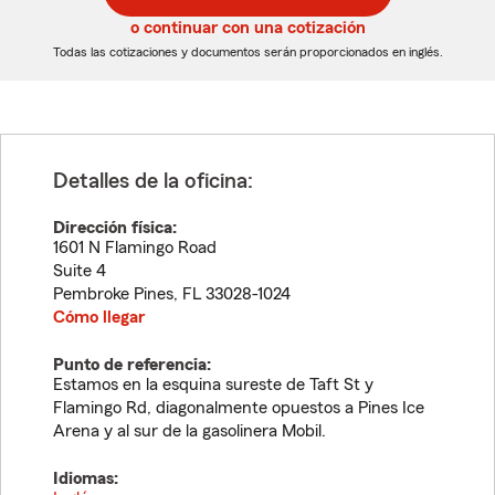
5
5
o continuar con una cotización
dígitos
dígitos
Todas las cotizaciones y documentos serán proporcionados en inglés.
Detalles de la oficina:
Dirección física:
1601 N Flamingo Road
Suite 4
Pembroke Pines
,
FL
33028-1024
Cómo llegar
Punto de referencia:
Estamos en la esquina sureste de Taft St y
Flamingo Rd, diagonalmente opuestos a Pines Ice
Arena y al sur de la gasolinera Mobil.
Idiomas: