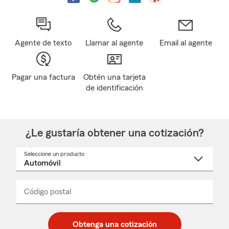
Agente de texto
Llamar al agente
Email al agente
Pagar una factura
Obtén una tarjeta
de identificación
¿Le gustaría obtener una cotización?
Seleccione un producto
Seleccione
un
nombre
de
producto
del
Código postal
Ingresa
Ingresa
_____
menú
un
un
desplegable
código
código
postal
postal
Obtenga una cotización
de
de