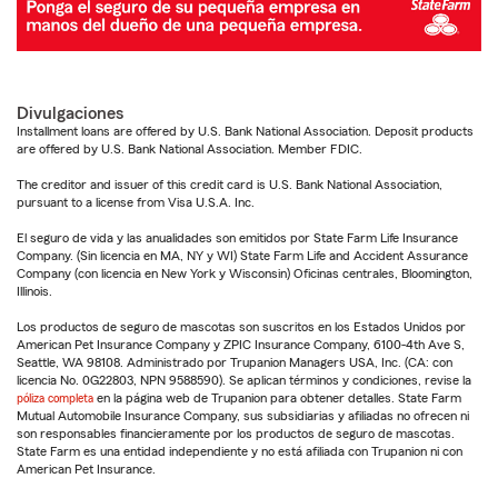
Divulgaciones
Installment loans are offered by U.S. Bank National Association. Deposit products
are offered by U.S. Bank National Association. Member FDIC.
The creditor and issuer of this credit card is U.S. Bank National Association,
pursuant to a license from Visa U.S.A. Inc.
El seguro de vida y las anualidades son emitidos por State Farm Life Insurance
Company. (Sin licencia en MA, NY y WI) State Farm Life and Accident Assurance
Company (con licencia en New York y Wisconsin) Oficinas centrales, Bloomington,
Illinois.
Los productos de seguro de mascotas son suscritos en los Estados Unidos por
American Pet Insurance Company y ZPIC Insurance Company, 6100-4th Ave S,
Seattle, WA 98108. Administrado por Trupanion Managers USA, Inc. (CA: con
licencia No. 0G22803, NPN 9588590). Se aplican términos y condiciones, revise la
póliza completa
en la página web de Trupanion para obtener detalles. State Farm
Mutual Automobile Insurance Company, sus subsidiarias y afiliadas no ofrecen ni
son responsables financieramente por los productos de seguro de mascotas.
State Farm es una entidad independiente y no está afiliada con Trupanion ni con
American Pet Insurance.