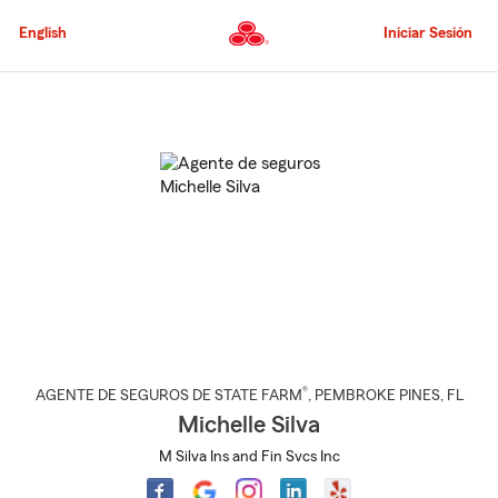
Pasar
al
English
Iniciar Sesión
contenido
principal
Comienzo
del
contenido
principal
®
AGENTE DE SEGUROS DE STATE FARM
,
PEMBROKE PINES
, FL
Michelle Silva
M Silva Ins and Fin Svcs Inc