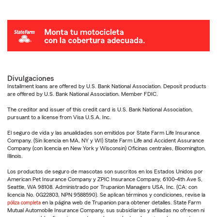
Divulgaciones
Installment loans are offered by U.S. Bank National Association. Deposit products
are offered by U.S. Bank National Association. Member FDIC.
The creditor and issuer of this credit card is U.S. Bank National Association,
pursuant to a license from Visa U.S.A. Inc.
El seguro de vida y las anualidades son emitidos por State Farm Life Insurance
Company. (Sin licencia en MA, NY y WI) State Farm Life and Accident Assurance
Company (con licencia en New York y Wisconsin) Oficinas centrales, Bloomington,
Illinois.
Los productos de seguro de mascotas son suscritos en los Estados Unidos por
American Pet Insurance Company y ZPIC Insurance Company, 6100-4th Ave S,
Seattle, WA 98108. Administrado por Trupanion Managers USA, Inc. (CA: con
licencia No. 0G22803, NPN 9588590). Se aplican términos y condiciones, revise la
póliza completa
en la página web de Trupanion para obtener detalles. State Farm
Mutual Automobile Insurance Company, sus subsidiarias y afiliadas no ofrecen ni