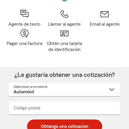
Agente de texto
Llamar al agente
Email al agente
Pagar una factura
Obtén una tarjeta
de identificación
¿Le gustaría obtener una cotización?
Seleccione un producto
Seleccione
un
nombre
de
producto
del
Código postal
Ingresa
Ingresa
_____
menú
un
un
desplegable
código
código
postal
postal
Obtenga una cotización
de
de