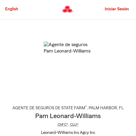
Pasar
al
English
Iniciar Sesión
contenido
principal
Comienzo
del
contenido
principal
®
AGENTE DE SEGUROS DE STATE FARM
,
PALM HARBOR
, FL
Pam Leonard-Williams
ChFC®
,
CLU®
Leonard-Williams Ins Agcy Inc