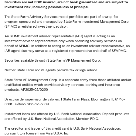
Securities are not FDIC insured, are not bank guaranteed and are subject to
investment risk, including possible loss of principal.
The State Farm Advisory Services model portfolios are part of a wrap fee
program sponsored and managed by State Farm Investment Management Corp.
(SFIMC) a registered investment advisor.
An SFIMC investment adviser representative (IAR) agent is acting as an
investment adviser representative only when providing advisory services on
behalf of SFIMC. In addition to acting as an investment adviser representative, an
IAR agent also may serve as a registered representative on behalf of SFVPMC.
Securities available through State Farm VP Management Corp.
Neither State Farm nor its agents provide tax or legal advice.
State Farm VP Management Corp. is a separate entity from those affiliated and/or
unaffiliated entities which provide advisory services, banking and insurance
products. AP2025/02/0260
Dirección del supervisor de valores: 1 State Farm Plaza, Bloomington, IL 61710-
0001 Teléfono: 206-521-5009
Installment loans are offered by U.S. Bank National Association. Deposit products
are offered by U.S. Bank National Association. Member FDIC.
The creditor and issuer of this credit card is U.S. Bank National Association,
pursuant to a license from Visa U.S.A. Inc.