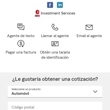
Investment Services
Agente de texto
Llamar al agente
Email al agente
Pagar una factura
Obtén una tarjeta
de identificación
¿Le gustaría obtener una cotización?
Seleccione un producto
Seleccione
un
nombre
de
producto
del
Código postal
Ingresa
Ingresa
_____
menú