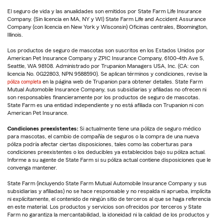
El seguro de vida y las anualidades son emitidos por State Farm Life Insurance
Company. (Sin licencia en MA, NY y WI) State Farm Life and Accident Assurance
Company (con licencia en New York y Wisconsin) Oficinas centrales, Bloomington,
Illinois.
Los productos de seguro de mascotas son suscritos en los Estados Unidos por
American Pet Insurance Company y ZPIC Insurance Company, 6100-4th Ave S,
Seattle, WA 98108. Administrado por Trupanion Managers USA, Inc. (CA: con
licencia No. 0G22803, NPN 9588590). Se aplican términos y condiciones, revise la
póliza completa
en la página web de Trupanion para obtener detalles. State Farm
Mutual Automobile Insurance Company, sus subsidiarias y afiliadas no ofrecen ni
son responsables financieramente por los productos de seguro de mascotas.
State Farm es una entidad independiente y no está afiliada con Trupanion ni con
American Pet Insurance.
Condiciones preexistentes:
Si actualmente tiene una póliza de seguro médico
para mascotas, el cambio de compañía de seguros o la compra de una nueva
póliza podría afectar ciertas disposiciones, tales como las coberturas para
condiciones preexistentes o los deducibles ya establecidos bajo su póliza actual.
Informe a su agente de State Farm si su póliza actual contiene disposiciones que le
convenga mantener.
State Farm (incluyendo State Farm Mutual Automobile Insurance Company y sus
subsidiarias y afiliadas) no se hace responsable y no respalda ni aprueba, implícita
ni explícitamente, el contenido de ningún sitio de terceros al que se haga referencia
en este material. Los productos y servicios son ofrecidos por terceros y State
Farm no garantiza la mercantabilidad, la idoneidad ni la calidad de los productos y