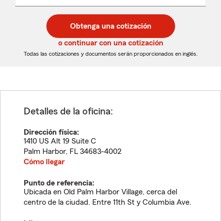
un
un
desplegable
código
código
postal
postal
Obtenga una cotización
de
de
5
5
o continuar con una cotización
dígitos
dígitos
Todas las cotizaciones y documentos serán proporcionados en inglés.
Detalles de la oficina:
Dirección física:
1410 US Alt 19 Suite C
Palm Harbor
,
FL
34683-4002
Cómo llegar
Punto de referencia:
Ubicada en Old Palm Harbor Village, cerca del
centro de la ciudad. Entre 11th St y Columbia Ave.